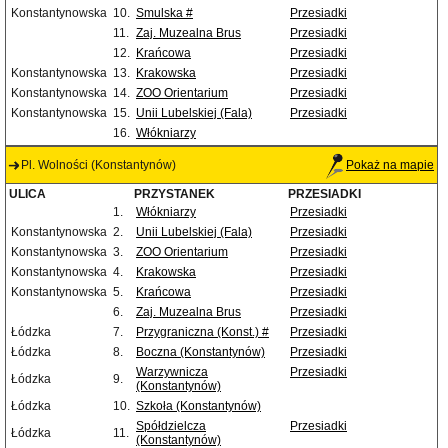
Konstantynowska
10.
Smulska #
Przesiadki
11.
Zaj. Muzealna Brus
Przesiadki
12.
Krańcowa
Przesiadki
Konstantynowska
13.
Krakowska
Przesiadki
Konstantynowska
14.
ZOO Orientarium
Przesiadki
Konstantynowska
15.
Unii Lubelskiej (Fala)
Przesiadki
16.
Włókniarzy
Pl. Wolności (Konstantynów)
Pokaż na mapie
ULICA
PRZYSTANEK
PRZESIADKI
1.
Włókniarzy
Przesiadki
Konstantynowska
2.
Unii Lubelskiej (Fala)
Przesiadki
Konstantynowska
3.
ZOO Orientarium
Przesiadki
Konstantynowska
4.
Krakowska
Przesiadki
Konstantynowska
5.
Krańcowa
Przesiadki
6.
Zaj. Muzealna Brus
Przesiadki
Łódzka
7.
Przygraniczna (Konst.) #
Przesiadki
Łódzka
8.
Boczna (Konstantynów)
Przesiadki
Warzywnicza
Przesiadki
Łódzka
9.
(Konstantynów)
Łódzka
10.
Szkoła (Konstantynów)
Spółdzielcza
Przesiadki
Łódzka
11.
(Konstantynów)