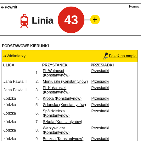
Pomoc
Powrót
43
Linia
PODSTAWOWE KIERUNKI
Włókniarzy
Pokaż na mapie
ULICA
PRZYSTANEK
PRZESIADKI
Pl. Wolności
Przesiadki
1.
(Konstantynów)
Jana Pawła II
2.
Moniuszki (Konstantynów)
Przesiadki
Pl. Kościuszki
Przesiadki
Jana Pawła II
3.
(Konstantynów)
Łódzka
4.
Krótka (Konstantynów)
Przesiadki
Łódzka
5.
Gdańska (Konstantynów)
Przesiadki
Spółdzielcza
Przesiadki
Łódzka
6.
(Konstantynów)
Łódzka
7.
Szkoła (Konstantynów)
Warzywnicza
Przesiadki
Łódzka
8.
(Konstantynów)
Łódzka
9.
Boczna (Konstantynów)
Przesiadki