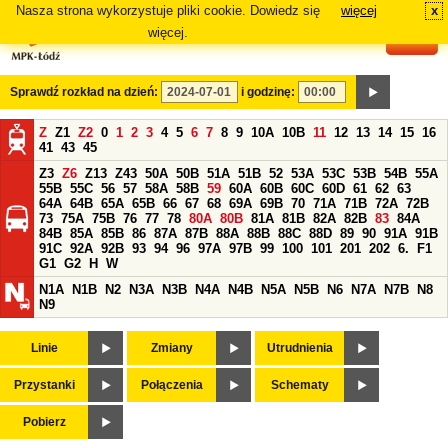
Nasza strona wykorzystuje pliki cookie. Dowiedz się
więcej
x
#
więcej.
Sprawdź rozkład na dzień:
i godzinę:
Z
Z1
Z2
0
1
2
3
4
5
6
7
8
9
10A
10B
11
12
13
14
15
16
41
43
45
Z3
Z6
Z13
Z43
50A
50B
51A
51B
52
53A
53C
53B
54B
55A
55B
55C
56
57
58A
58B
59
60A
60B
60C
60D
61
62
63
64A
64B
65A
65B
66
67
68
69A
69B
70
71A
71B
72A
72B
73
75A
75B
76
77
78
80A
80B
81A
81B
82A
82B
83
84A
84B
85A
85B
86
87A
87B
88A
88B
88C
88D
89
90
91A
91B
91C
92A
92B
93
94
96
97A
97B
99
100
101
201
202
6.
F1
G1
G2
H
W
N1A
N1B
N2
N3A
N3B
N4A
N4B
N5A
N5B
N6
N7A
N7B
N8
N9
Linie
Zmiany
Utrudnienia
Przystanki
Połączenia
Schematy
Pobierz