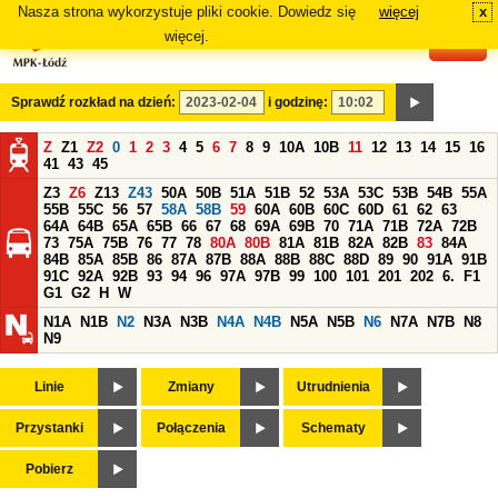
Nasza strona wykorzystuje pliki cookie. Dowiedz się
więcej
x
#
więcej.
Sprawdź rozkład na dzień:
i godzinę:
Z
Z1
Z2
0
1
2
3
4
5
6
7
8
9
10A
10B
11
12
13
14
15
16
41
43
45
Z3
Z6
Z13
Z43
50A
50B
51A
51B
52
53A
53C
53B
54B
55A
55B
55C
56
57
58A
58B
59
60A
60B
60C
60D
61
62
63
64A
64B
65A
65B
66
67
68
69A
69B
70
71A
71B
72A
72B
73
75A
75B
76
77
78
80A
80B
81A
81B
82A
82B
83
84A
84B
85A
85B
86
87A
87B
88A
88B
88C
88D
89
90
91A
91B
91C
92A
92B
93
94
96
97A
97B
99
100
101
201
202
6.
F1
G1
G2
H
W
N1A
N1B
N2
N3A
N3B
N4A
N4B
N5A
N5B
N6
N7A
N7B
N8
N9
Linie
Zmiany
Utrudnienia
Przystanki
Połączenia
Schematy
Pobierz