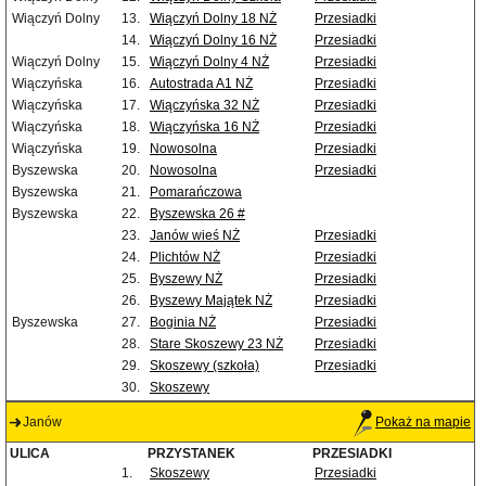
Wiączyń Dolny
13.
Wiączyń Dolny 18 NŻ
Przesiadki
14.
Wiączyń Dolny 16 NŻ
Przesiadki
Wiączyń Dolny
15.
Wiączyń Dolny 4 NŻ
Przesiadki
Wiączyńska
16.
Autostrada A1 NŻ
Przesiadki
Wiączyńska
17.
Wiączyńska 32 NŻ
Przesiadki
Wiączyńska
18.
Wiączyńska 16 NŻ
Przesiadki
Wiączyńska
19.
Nowosolna
Przesiadki
Byszewska
20.
Nowosolna
Przesiadki
Byszewska
21.
Pomarańczowa
Byszewska
22.
Byszewska 26 #
23.
Janów wieś NŻ
Przesiadki
24.
Plichtów NŻ
Przesiadki
25.
Byszewy NŻ
Przesiadki
26.
Byszewy Majątek NŻ
Przesiadki
Byszewska
27.
Boginia NŻ
Przesiadki
28.
Stare Skoszewy 23 NŻ
Przesiadki
29.
Skoszewy (szkoła)
Przesiadki
30.
Skoszewy
Janów
Pokaż na mapie
ULICA
PRZYSTANEK
PRZESIADKI
1.
Skoszewy
Przesiadki