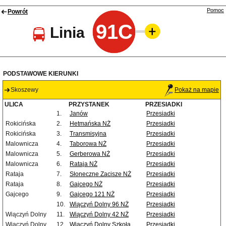
Pomoc
Powrót
91C
Linia
PODSTAWOWE KIERUNKI
Skoszewy
Pokaż na mapie
ULICA
PRZYSTANEK
PRZESIADKI
1.
Janów
Przesiadki
Rokicińska
2.
Hetmańska NŻ
Przesiadki
Rokicińska
3.
Transmisyjna
Przesiadki
Malownicza
4.
Taborowa NŻ
Przesiadki
Malownicza
5.
Gerberowa NŻ
Przesiadki
Malownicza
6.
Rataja NŻ
Przesiadki
Rataja
7.
Słoneczne Zacisze NŻ
Przesiadki
Rataja
8.
Gajcego NŻ
Przesiadki
Gajcego
9.
Gajcego 121 NŻ
Przesiadki
10.
Wiączyń Dolny 96 NŻ
Przesiadki
Wiączyń Dolny
11.
Wiączyń Dolny 42 NŻ
Przesiadki
Wiączyń Dolny
12.
Wiączyń Dolny Szkoła
Przesiadki