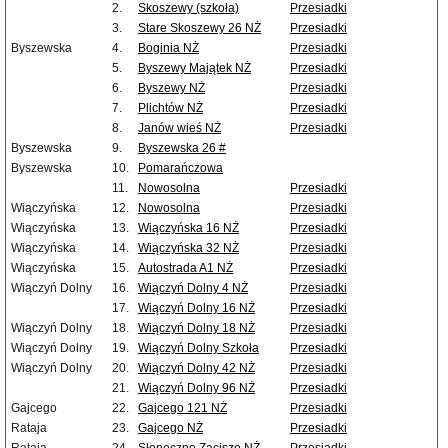
2.
Skoszewy (szkoła)
Przesiadki
3.
Stare Skoszewy 26 NŻ
Przesiadki
Byszewska
4.
Boginia NŻ
Przesiadki
5.
Byszewy Majątek NŻ
Przesiadki
6.
Byszewy NŻ
Przesiadki
7.
Plichtów NŻ
Przesiadki
8.
Janów wieś NŻ
Przesiadki
Byszewska
9.
Byszewska 26 #
Byszewska
10.
Pomarańczowa
11.
Nowosolna
Przesiadki
Wiączyńska
12.
Nowosolna
Przesiadki
Wiączyńska
13.
Wiączyńska 16 NŻ
Przesiadki
Wiączyńska
14.
Wiączyńska 32 NŻ
Przesiadki
Wiączyńska
15.
Autostrada A1 NŻ
Przesiadki
Wiączyń Dolny
16.
Wiączyń Dolny 4 NŻ
Przesiadki
17.
Wiączyń Dolny 16 NŻ
Przesiadki
Wiączyń Dolny
18.
Wiączyń Dolny 18 NŻ
Przesiadki
Wiączyń Dolny
19.
Wiączyń Dolny Szkoła
Przesiadki
Wiączyń Dolny
20.
Wiączyń Dolny 42 NŻ
Przesiadki
21.
Wiączyń Dolny 96 NŻ
Przesiadki
Gajcego
22.
Gajcego 121 NŻ
Przesiadki
Rataja
23.
Gajcego NŻ
Przesiadki