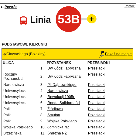
Pomoc
Powrót
53B
Linia
PODSTAWOWE KIERUNKI
Głowackiego (Brzeziny)
Pokaż na mapie
ULICA
PRZYSTANEK
PRZESIADKI
1.
Dw. Łódź Fabryczna
Przesiadki
Rodziny
Przesiadki
2.
Dw. Łódź Fabryczna
Poznańskich
Narutowicza
3.
Pl. Dąbrowskiego
Przesiadki
Uniwersytecka
4.
Narutowicza
Przesiadki
Uniwersytecka
5.
Rewolucji 1905r.
Przesiadki
Uniwersytecka
6.
Rondo Solidarności
Przesiadki
Palki
7.
Źródłowa
Przesiadki
Palki
8.
Smutna
Przesiadki
Palki
9.
Wojska Polskiego
Przesiadki
Wojska Polskiego
10.
Łomnicka NŻ
Przesiadki
Brzezińska
11.
Śnieżna NŻ
Przesiadki