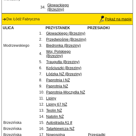
Głowackiego
34.
(Brzeziny)
Dw. Łódź Fabryczna
Pokaż na mapie
ULICA
PRZYSTANEK
PRZESIADKI
1.
Głowackiego (Brzeziny)
2.
Przedwiośnie (Brzeziny)
Modrzewskiego
3.
Biedronka (Brzeziny)
Woj. Polskiego
4.
(Brzeziny)
5.
Traugutta (Brzeziny)
6.
Kościuszki (Brzeziny)
7.
Łódzka NŻ (Brzeziny)
8.
Paprotnia I NŻ
9.
Paprotnia NŻ
10.
Paprotnia-Moczydła NŻ
11.
Lipiny
12.
Lipiny 67 NŻ
13.
Teolin NŻ
14.
Natolin NŻ
Brzezińska
15.
Autostrada A1 #
Brzezińska
16.
Tatarkiewicza NŻ
Brzezińska
17.
Nowosolna
Przesiadki