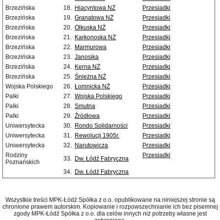
Brzezińska
18.
Hiacyntowa NŻ
Przesiadki
Brzezińska
19.
Granatowa NŻ
Przesiadki
Brzezińska
20.
Olkuska NŻ
Przesiadki
Brzezińska
21.
Karkonoska NŻ
Przesiadki
Brzezińska
22.
Marmurowa
Przesiadki
Brzezińska
23.
Janosika
Przesiadki
Brzezińska
24.
Kerna NŻ
Przesiadki
Brzezińska
25.
Śnieżna NŻ
Przesiadki
Wojska Polskiego
26.
Łomnicka NŻ
Przesiadki
Palki
27.
Wojska Polskiego
Przesiadki
Palki
28.
Smutna
Przesiadki
Palki
29.
Źródłowa
Przesiadki
Uniwersytecka
30.
Rondo Solidarności
Przesiadki
Uniwersytecka
31.
Rewolucji 1905r.
Przesiadki
Uniwersytecka
32.
Narutowicza
Przesiadki
Rodziny
Przesiadki
33.
Dw. Łódź Fabryczna
Poznańskich
34.
Dw. Łódź Fabryczna
Wszystkie treści MPK-Łódź Spółka z o.o. opublikowane na niniejszej stronie są
chronione prawem autorskim. Kopiowanie i rozpowszechnianie ich bez pisemnej
zgody MPK-Łódź Spółka z o.o. dla celów innych niż potrzeby własne jest