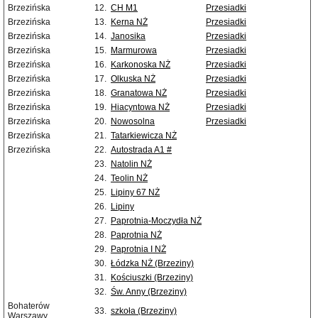
Brzezińska
12.
CH M1
Przesiadki
Brzezińska
13.
Kerna NŻ
Przesiadki
Brzezińska
14.
Janosika
Przesiadki
Brzezińska
15.
Marmurowa
Przesiadki
Brzezińska
16.
Karkonoska NŻ
Przesiadki
Brzezińska
17.
Olkuska NŻ
Przesiadki
Brzezińska
18.
Granatowa NŻ
Przesiadki
Brzezińska
19.
Hiacyntowa NŻ
Przesiadki
Brzezińska
20.
Nowosolna
Przesiadki
Brzezińska
21.
Tatarkiewicza NŻ
Brzezińska
22.
Autostrada A1 #
23.
Natolin NŻ
24.
Teolin NŻ
25.
Lipiny 67 NŻ
26.
Lipiny
27.
Paprotnia-Moczydła NŻ
28.
Paprotnia NŻ
29.
Paprotnia I NŻ
30.
Łódzka NŻ (Brzeziny)
31.
Kościuszki (Brzeziny)
32.
Św. Anny (Brzeziny)
Bohaterów
33.
szkoła (Brzeziny)
Warszawy