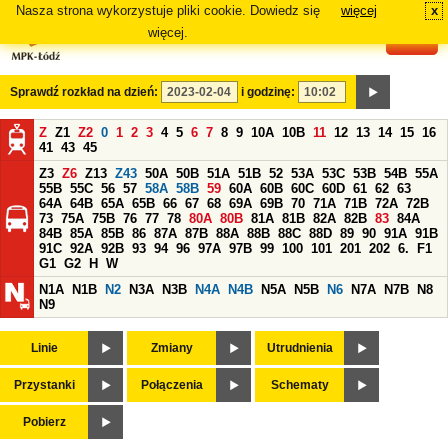
Nasza strona wykorzystuje pliki cookie. Dowiedz się
więcej
x
#
więcej.
Sprawdź rozkład na dzień:
i godzinę:
Z
Z1
Z2
0
1
2
3
4
5
6
7
8
9
10A
10B
11
12
13
14
15
16
41
43
45
Z3
Z6
Z13
Z43
50A
50B
51A
51B
52
53A
53C
53B
54B
55A
55B
55C
56
57
58A
58B
59
60A
60B
60C
60D
61
62
63
64A
64B
65A
65B
66
67
68
69A
69B
70
71A
71B
72A
72B
73
75A
75B
76
77
78
80A
80B
81A
81B
82A
82B
83
84A
84B
85A
85B
86
87A
87B
88A
88B
88C
88D
89
90
91A
91B
91C
92A
92B
93
94
96
97A
97B
99
100
101
201
202
6.
F1
G1
G2
H
W
N1A
N1B
N2
N3A
N3B
N4A
N4B
N5A
N5B
N6
N7A
N7B
N8
N9
Linie
Zmiany
Utrudnienia
Przystanki
Połączenia
Schematy
Pobierz