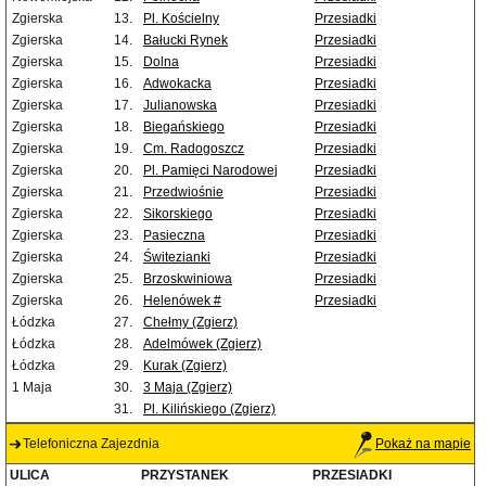
Zgierska
13.
Pl. Kościelny
Przesiadki
Zgierska
14.
Bałucki Rynek
Przesiadki
Zgierska
15.
Dolna
Przesiadki
Zgierska
16.
Adwokacka
Przesiadki
Zgierska
17.
Julianowska
Przesiadki
Zgierska
18.
Biegańskiego
Przesiadki
Zgierska
19.
Cm. Radogoszcz
Przesiadki
Zgierska
20.
Pl. Pamięci Narodowej
Przesiadki
Zgierska
21.
Przedwiośnie
Przesiadki
Zgierska
22.
Sikorskiego
Przesiadki
Zgierska
23.
Pasieczna
Przesiadki
Zgierska
24.
Świtezianki
Przesiadki
Zgierska
25.
Brzoskwiniowa
Przesiadki
Zgierska
26.
Helenówek #
Przesiadki
Łódzka
27.
Chełmy (Zgierz)
Łódzka
28.
Adelmówek (Zgierz)
Łódzka
29.
Kurak (Zgierz)
1 Maja
30.
3 Maja (Zgierz)
31.
Pl. Kilińskiego (Zgierz)
Telefoniczna Zajezdnia
Pokaż na mapie
ULICA
PRZYSTANEK
PRZESIADKI