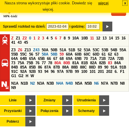
Nasza strona wykorzystuje pliki cookie. Dowiedz się
więcej
x
#
więcej.
Sprawdź rozkład na dzień:
i godzinę:
Z
Z1
Z2
0
1
2
3
4
5
6
7
8
9
10A
10B
11
12
13
14
15
16
41
43
45
Z3
Z6
Z13
Z43
50A
50B
51A
51B
52
53A
53C
53B
54B
55A
55B
55C
56
57
58A
58B
59
60A
60B
60C
60D
61
62
63
64A
64B
65A
65B
66
67
68
69A
69B
70
71A
71B
72A
72B
73
75A
75B
76
77
78
80A
80B
81A
81B
82A
82B
83
84A
84B
85A
85B
86
87A
87B
88A
88B
88C
88D
89
90
91A
91B
91C
92A
92B
93
94
96
97A
97B
99
100
101
201
202
6.
F1
G1
G2
H
W
N1A
N1B
N2
N3A
N3B
N4A
N4B
N5A
N5B
N6
N7A
N7B
N8
N9
Linie
Zmiany
Utrudnienia
Przystanki
Połączenia
Schematy
Pobierz