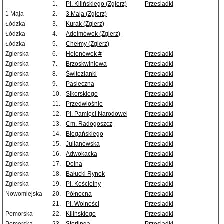
1.
Pl. Kilińskiego (Zgierz)
Przesiadki
1 Maja
2.
3 Maja (Zgierz)
Łódzka
3.
Kurak (Zgierz)
Łódzka
4.
Adelmówek (Zgierz)
Łódzka
5.
Chełmy (Zgierz)
Zgierska
6.
Helenówek #
Przesiadki
Zgierska
7.
Brzoskwiniowa
Przesiadki
Zgierska
8.
Świtezianki
Przesiadki
Zgierska
9.
Pasieczna
Przesiadki
Zgierska
10.
Sikorskiego
Przesiadki
Zgierska
11.
Przedwiośnie
Przesiadki
Zgierska
12.
Pl. Pamięci Narodowej
Przesiadki
Zgierska
13.
Cm. Radogoszcz
Przesiadki
Zgierska
14.
Biegańskiego
Przesiadki
Zgierska
15.
Julianowska
Przesiadki
Zgierska
16.
Adwokacka
Przesiadki
Zgierska
17.
Dolna
Przesiadki
Zgierska
18.
Bałucki Rynek
Przesiadki
Zgierska
19.
Pl. Kościelny
Przesiadki
Nowomiejska
20.
Północna
Przesiadki
21.
Pl. Wolności
Przesiadki
Pomorska
22.
Kilińskiego
Przesiadki