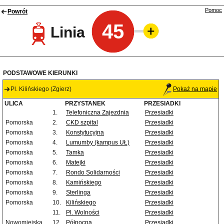
Pomoc
Powrót
45
Linia
PODSTAWOWE KIERUNKI
Pl. Kilińskiego (Zgierz)
Pokaż na mapie
ULICA
PRZYSTANEK
PRZESIADKI
1.
Telefoniczna Zajezdnia
Przesiadki
Pomorska
2.
CKD szpital
Przesiadki
Pomorska
3.
Konstytucyjna
Przesiadki
Pomorska
4.
Lumumby (kampus UŁ)
Przesiadki
Pomorska
5.
Tamka
Przesiadki
Pomorska
6.
Matejki
Przesiadki
Pomorska
7.
Rondo Solidarności
Przesiadki
Pomorska
8.
Kamińskiego
Przesiadki
Pomorska
9.
Sterlinga
Przesiadki
Pomorska
10.
Kilińskiego
Przesiadki
11.
Pl. Wolności
Przesiadki
Nowomiejska
12.
Północna
Przesiadki