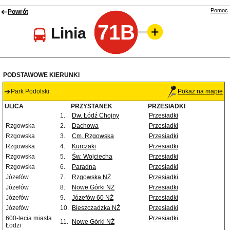
Pomoc
Powrót
71B
Linia
PODSTAWOWE KIERUNKI
Park Podolski
Pokaż na mapie
ULICA
PRZYSTANEK
PRZESIADKI
1.
Dw. Łódź Chojny
Przesiadki
Rzgowska
2.
Dachowa
Przesiadki
Rzgowska
3.
Cm. Rzgowska
Przesiadki
Rzgowska
4.
Kurczaki
Przesiadki
Rzgowska
5.
Św. Wojciecha
Przesiadki
Rzgowska
6.
Paradna
Przesiadki
Józefów
7.
Rzgowska NŻ
Przesiadki
Józefów
8.
Nowe Górki NŻ
Przesiadki
Józefów
9.
Józefów 60 NŻ
Przesiadki
Józefów
10.
Bieszczadzka NŻ
Przesiadki
600-lecia miasta
Przesiadki
11.
Nowe Górki NŻ
Łodzi