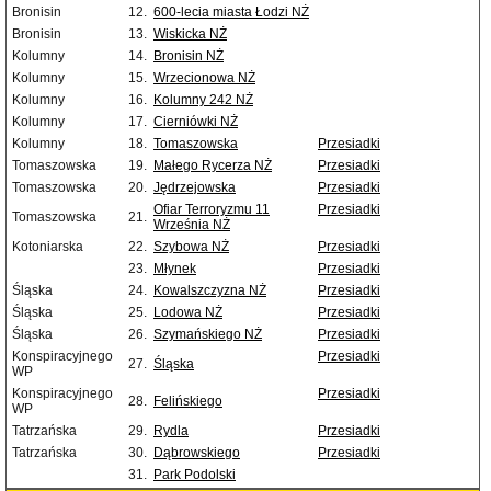
Bronisin
12.
600-lecia miasta Łodzi NŻ
Bronisin
13.
Wiskicka NŻ
Kolumny
14.
Bronisin NŻ
Kolumny
15.
Wrzecionowa NŻ
Kolumny
16.
Kolumny 242 NŻ
Kolumny
17.
Cierniówki NŻ
Kolumny
18.
Tomaszowska
Przesiadki
Tomaszowska
19.
Małego Rycerza NŻ
Przesiadki
Tomaszowska
20.
Jędrzejowska
Przesiadki
Ofiar Terroryzmu 11
Przesiadki
Tomaszowska
21.
Września NŻ
Kotoniarska
22.
Szybowa NŻ
Przesiadki
23.
Młynek
Przesiadki
Śląska
24.
Kowalszczyzna NŻ
Przesiadki
Śląska
25.
Lodowa NŻ
Przesiadki
Śląska
26.
Szymańskiego NŻ
Przesiadki
Konspiracyjnego
Przesiadki
27.
Śląska
WP
Konspiracyjnego
Przesiadki
28.
Felińskiego
WP
Tatrzańska
29.
Rydla
Przesiadki
Tatrzańska
30.
Dąbrowskiego
Przesiadki
31.
Park Podolski