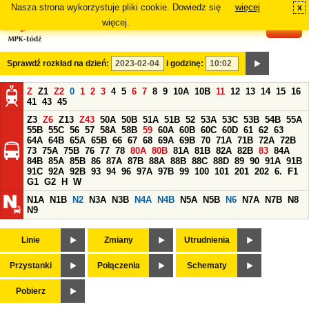
Nasza strona wykorzystuje pliki cookie. Dowiedz się
więcej
x
#
więcej.
Sprawdź rozkład na dzień:
i godzinę:
Z
Z1
Z2
0
1
2
3
4
5
6
7
8
9
10A
10B
11
12
13
14
15
16
41
43
45
Z3
Z6
Z13
Z43
50A
50B
51A
51B
52
53A
53C
53B
54B
55A
55B
55C
56
57
58A
58B
59
60A
60B
60C
60D
61
62
63
64A
64B
65A
65B
66
67
68
69A
69B
70
71A
71B
72A
72B
73
75A
75B
76
77
78
80A
80B
81A
81B
82A
82B
83
84A
84B
85A
85B
86
87A
87B
88A
88B
88C
88D
89
90
91A
91B
91C
92A
92B
93
94
96
97A
97B
99
100
101
201
202
6.
F1
G1
G2
H
W
N1A
N1B
N2
N3A
N3B
N4A
N4B
N5A
N5B
N6
N7A
N7B
N8
N9
Linie
Zmiany
Utrudnienia
Przystanki
Połączenia
Schematy
Pobierz