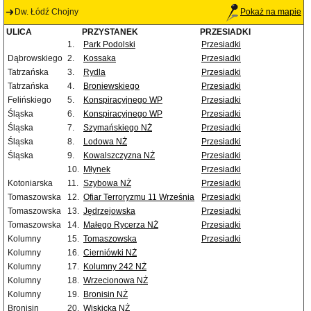
Dw. Łódź Chojny
Pokaż na mapie
ULICA
PRZYSTANEK
PRZESIADKI
1.
Park Podolski
Przesiadki
Dąbrowskiego
2.
Kossaka
Przesiadki
Tatrzańska
3.
Rydla
Przesiadki
Tatrzańska
4.
Broniewskiego
Przesiadki
Felińskiego
5.
Konspiracyjnego WP
Przesiadki
Śląska
6.
Konspiracyjnego WP
Przesiadki
Śląska
7.
Szymańskiego NŻ
Przesiadki
Śląska
8.
Lodowa NŻ
Przesiadki
Śląska
9.
Kowalszczyzna NŻ
Przesiadki
10.
Młynek
Przesiadki
Kotoniarska
11.
Szybowa NŻ
Przesiadki
Tomaszowska
12.
Ofiar Terroryzmu 11 Września
Przesiadki
Tomaszowska
13.
Jędrzejowska
Przesiadki
Tomaszowska
14.
Małego Rycerza NŻ
Przesiadki
Kolumny
15.
Tomaszowska
Przesiadki
Kolumny
16.
Cierniówki NŻ
Kolumny
17.
Kolumny 242 NŻ
Kolumny
18.
Wrzecionowa NŻ
Kolumny
19.
Bronisin NŻ
Bronisin
20.
Wiskicka NŻ