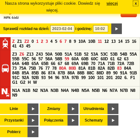
Nasza strona wykorzystuje pliki cookie. Dowiedz się
więcej
x
#
więcej.
Sprawdź rozkład na dzień:
i godzinę:
Z
Z1
Z2
0
1
2
3
4
5
6
7
8
9
10A
10B
11
12
13
14
15
16
41
43
45
Z3
Z6
Z13
Z43
50A
50B
51A
51B
52
53A
53C
53B
54B
55A
55B
55C
56
57
58A
58B
59
60A
60B
60C
60D
61
62
63
64A
64B
65A
65B
66
67
68
69A
69B
70
71A
71B
72A
72B
73
75A
75B
76
77
78
80A
80B
81A
81B
82A
82B
83
84A
84B
85A
85B
86
87A
87B
88A
88B
88C
88D
89
90
91A
91B
91C
92A
92B
93
94
96
97A
97B
99
100
101
201
202
6.
F1
G1
G2
H
W
N1A
N1B
N2
N3A
N3B
N4A
N4B
N5A
N5B
N6
N7A
N7B
N8
N9
Linie
Zmiany
Utrudnienia
Przystanki
Połączenia
Schematy
Pobierz