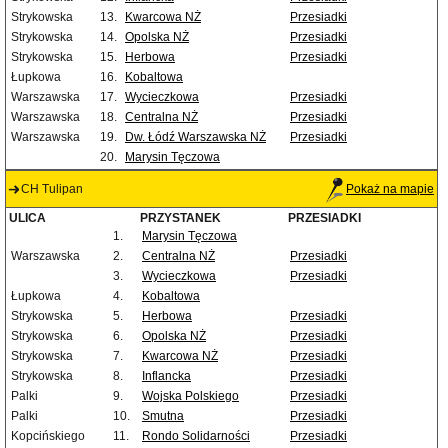
Strykowska
13.
Kwarcowa NŻ
Przesiadki
Strykowska
14.
Opolska NŻ
Przesiadki
Strykowska
15.
Herbowa
Przesiadki
Łupkowa
16.
Kobaltowa
Warszawska
17.
Wycieczkowa
Przesiadki
Warszawska
18.
Centralna NŻ
Przesiadki
Warszawska
19.
Dw. Łódź Warszawska NŻ
Przesiadki
20.
Marysin Tęczowa
CH Tulipan
Pokaż na mapie
ULICA
PRZYSTANEK
PRZESIADKI
1.
Marysin Tęczowa
Warszawska
2.
Centralna NŻ
Przesiadki
3.
Wycieczkowa
Przesiadki
Łupkowa
4.
Kobaltowa
Strykowska
5.
Herbowa
Przesiadki
Strykowska
6.
Opolska NŻ
Przesiadki
Strykowska
7.
Kwarcowa NŻ
Przesiadki
Strykowska
8.
Inflancka
Przesiadki
Palki
9.
Wojska Polskiego
Przesiadki
Palki
10.
Smutna
Przesiadki
Kopcińskiego
11.
Rondo Solidarności
Przesiadki