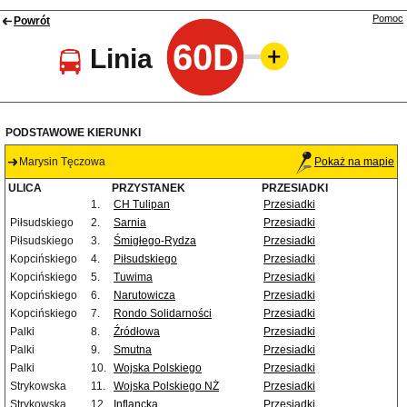
Pomoc
Powrót
60D
Linia
PODSTAWOWE KIERUNKI
Marysin Tęczowa
Pokaż na mapie
ULICA
PRZYSTANEK
PRZESIADKI
1.
CH Tulipan
Przesiadki
Piłsudskiego
2.
Sarnia
Przesiadki
Piłsudskiego
3.
Śmigłego-Rydza
Przesiadki
Kopcińskiego
4.
Piłsudskiego
Przesiadki
Kopcińskiego
5.
Tuwima
Przesiadki
Kopcińskiego
6.
Narutowicza
Przesiadki
Kopcińskiego
7.
Rondo Solidarności
Przesiadki
Palki
8.
Źródłowa
Przesiadki
Palki
9.
Smutna
Przesiadki
Palki
10.
Wojska Polskiego
Przesiadki
Strykowska
11.
Wojska Polskiego NŻ
Przesiadki
Strykowska
12.
Inflancka
Przesiadki