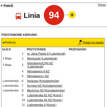
Pomoc
Powrót
94
Linia
PODSTAWOWE KIERUNKI
Retkinia
Pokaż na mapie
ULICA
PRZYSTANEK
PRZESIADKI
1.
pl. Jana Pawła II (Lutomiersk)
3 Maja
2.
Moniuszki (Lutomiersk)
Kilińskiego/CPN NŻ
3 Maja
3.
(Lutomiersk)
4.
Mirosławice II NŻ
5.
Mirosławice I NŻ
Lutomierska
6.
Ignacew (Konstantynów)
Lutomierska
7.
Krzywa NŻ (Konstantynów)
Lutomierska
8.
Bechcice NŻ (Konstantynów)
9.
Lutomierska 82 NŻ (Konst.)
10.
Lutomierska 46 NŻ (Konst.)
11.
Lutomierska 4 (Konst.)