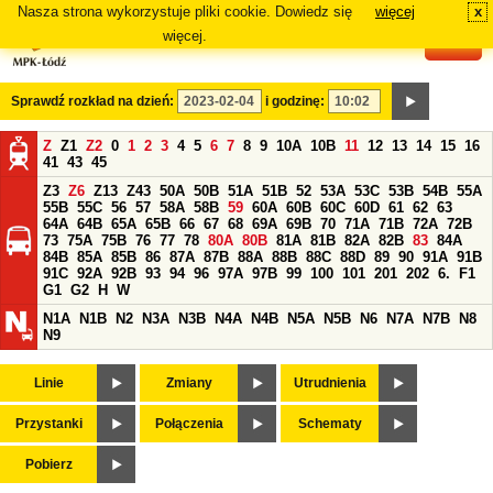
Nasza strona wykorzystuje pliki cookie. Dowiedz się
więcej
x
#
więcej.
Sprawdź rozkład na dzień:
i godzinę:
Z
Z1
Z2
0
1
2
3
4
5
6
7
8
9
10A
10B
11
12
13
14
15
16
41
43
45
Z3
Z6
Z13
Z43
50A
50B
51A
51B
52
53A
53C
53B
54B
55A
55B
55C
56
57
58A
58B
59
60A
60B
60C
60D
61
62
63
64A
64B
65A
65B
66
67
68
69A
69B
70
71A
71B
72A
72B
73
75A
75B
76
77
78
80A
80B
81A
81B
82A
82B
83
84A
84B
85A
85B
86
87A
87B
88A
88B
88C
88D
89
90
91A
91B
91C
92A
92B
93
94
96
97A
97B
99
100
101
201
202
6.
F1
G1
G2
H
W
N1A
N1B
N2
N3A
N3B
N4A
N4B
N5A
N5B
N6
N7A
N7B
N8
N9
Linie
Zmiany
Utrudnienia
Przystanki
Połączenia
Schematy
Pobierz