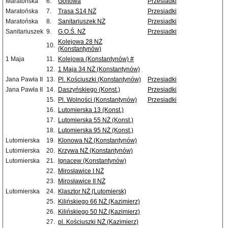
Maratońska
6.
Golfowa
Przesiadki
Maratońska
7.
Trasa S14 NŻ
Przesiadki
Maratońska
8.
Sanitariuszek NŻ
Przesiadki
Sanitariuszek
9.
G.O.Ś. NŻ
Przesiadki
Kolejowa 28 NŻ
10.
(Konstantynów)
1 Maja
11.
Kolejowa (Konstantynów) #
12.
1 Maja 34 NŻ (Konstantynów)
Jana Pawła II
13.
Pl. Kościuszki (Konstantynów)
Przesiadki
Jana Pawła II
14.
Daszyńskiego (Konst.)
Przesiadki
15.
Pl. Wolności (Konstantynów)
Przesiadki
16.
Lutomierska 13 (Konst.)
17.
Lutomierska 55 NŻ (Konst.)
18.
Lutomierska 95 NŻ (Konst.)
Lutomierska
19.
Klonowa NŻ (Konstantynów)
Lutomierska
20.
Krzywa NŻ (Konstantynów)
Lutomierska
21.
Ignacew (Konstantynów)
22.
Mirosławice I NŻ
23.
Mirosławice II NŻ
Lutomierska
24.
Klasztor NŻ (Lutomiersk)
25.
Kilińskiego 66 NŻ (Kazimierz)
26.
Kilińskiego 50 NŻ (Kazimierz)
27.
pl. Kościuszki NŻ (Kazimierz)