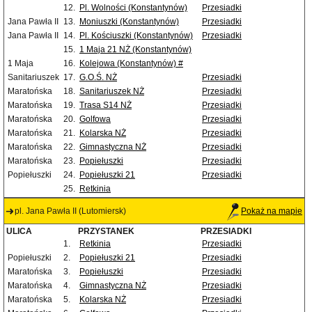
12.
Pl. Wolności (Konstantynów)
Przesiadki
Jana Pawła II
13.
Moniuszki (Konstantynów)
Przesiadki
Jana Pawła II
14.
Pl. Kościuszki (Konstantynów)
Przesiadki
15.
1 Maja 21 NŻ (Konstantynów)
1 Maja
16.
Kolejowa (Konstantynów) #
Sanitariuszek
17.
G.O.Ś. NŻ
Przesiadki
Maratońska
18.
Sanitariuszek NŻ
Przesiadki
Maratońska
19.
Trasa S14 NŻ
Przesiadki
Maratońska
20.
Golfowa
Przesiadki
Maratońska
21.
Kolarska NŻ
Przesiadki
Maratońska
22.
Gimnastyczna NŻ
Przesiadki
Maratońska
23.
Popiełuszki
Przesiadki
Popiełuszki
24.
Popiełuszki 21
Przesiadki
25.
Retkinia
pl. Jana Pawła II (Lutomiersk)
Pokaż na mapie
ULICA
PRZYSTANEK
PRZESIADKI
1.
Retkinia
Przesiadki
Popiełuszki
2.
Popiełuszki 21
Przesiadki
Maratońska
3.
Popiełuszki
Przesiadki
Maratońska
4.
Gimnastyczna NŻ
Przesiadki
Maratońska
5.
Kolarska NŻ
Przesiadki