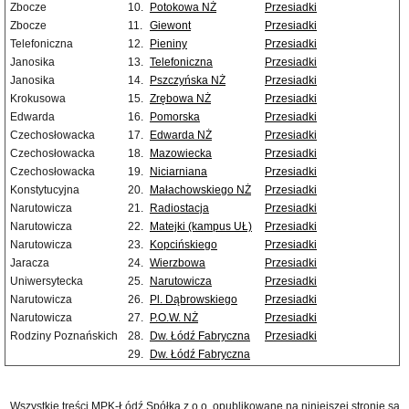
Zbocze
10.
Potokowa NŻ
Przesiadki
Zbocze
11.
Giewont
Przesiadki
Telefoniczna
12.
Pieniny
Przesiadki
Janosika
13.
Telefoniczna
Przesiadki
Janosika
14.
Pszczyńska NŻ
Przesiadki
Krokusowa
15.
Zrębowa NŻ
Przesiadki
Edwarda
16.
Pomorska
Przesiadki
Czechosłowacka
17.
Edwarda NŻ
Przesiadki
Czechosłowacka
18.
Mazowiecka
Przesiadki
Czechosłowacka
19.
Niciarniana
Przesiadki
Konstytucyjna
20.
Małachowskiego NŻ
Przesiadki
Narutowicza
21.
Radiostacja
Przesiadki
Narutowicza
22.
Matejki (kampus UŁ)
Przesiadki
Narutowicza
23.
Kopcińskiego
Przesiadki
Jaracza
24.
Wierzbowa
Przesiadki
Uniwersytecka
25.
Narutowicza
Przesiadki
Narutowicza
26.
Pl. Dąbrowskiego
Przesiadki
Narutowicza
27.
P.O.W. NŻ
Przesiadki
Rodziny Poznańskich
28.
Dw. Łódź Fabryczna
Przesiadki
29.
Dw. Łódź Fabryczna
Wszystkie treści MPK-Łódź Spółka z o.o. opublikowane na niniejszej stronie są