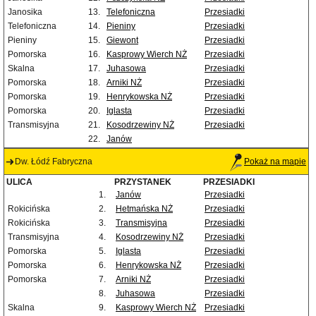
Janosika
13.
Telefoniczna
Przesiadki
Telefoniczna
14.
Pieniny
Przesiadki
Pieniny
15.
Giewont
Przesiadki
Pomorska
16.
Kasprowy Wierch NŻ
Przesiadki
Skalna
17.
Juhasowa
Przesiadki
Pomorska
18.
Arniki NŻ
Przesiadki
Pomorska
19.
Henrykowska NŻ
Przesiadki
Pomorska
20.
Iglasta
Przesiadki
Transmisyjna
21.
Kosodrzewiny NŻ
Przesiadki
22.
Janów
Dw. Łódź Fabryczna
Pokaż na mapie
ULICA
PRZYSTANEK
PRZESIADKI
1.
Janów
Przesiadki
Rokicińska
2.
Hetmańska NŻ
Przesiadki
Rokicińska
3.
Transmisyjna
Przesiadki
Transmisyjna
4.
Kosodrzewiny NŻ
Przesiadki
Pomorska
5.
Iglasta
Przesiadki
Pomorska
6.
Henrykowska NŻ
Przesiadki
Pomorska
7.
Arniki NŻ
Przesiadki
8.
Juhasowa
Przesiadki
Skalna
9.
Kasprowy Wierch NŻ
Przesiadki