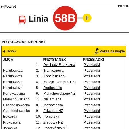
Pomoc
Powrót
58B
Linia
PODSTAWOWE KIERUNKI
Janów
Pokaż na mapie
ULICA
PRZYSTANEK
PRZESIADKI
1.
Dw. Łódź Fabryczna
Przesiadki
Narutowicza
2.
Tramwajowa
Przesiadki
Narutowicza
3.
Kopcińskiego
Przesiadki
Narutowicza
4.
Matejki (kampus UŁ)
Przesiadki
Narutowicza
5.
Radiostacja
Przesiadki
Konstytucyjna
6.
Małachowskiego NŻ
Przesiadki
Małachowskiego
7.
Niciarniana
Przesiadki
Czechosłowacka
8.
Mazowiecka
Przesiadki
Czechosłowacka
9.
Edwarda NŻ
Przesiadki
Edwarda
10.
Pomorska
Przesiadki
Krokusowa
11.
Zrębowa NŻ
Przesiadki
Janosika
12.
Pszczyńska NŻ
Przesiadki