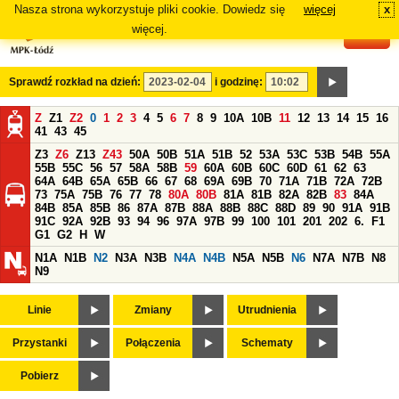
Nasza strona wykorzystuje pliki cookie. Dowiedz się
więcej
x
#
więcej.
Sprawdź rozkład na dzień:
i godzinę:
Z
Z1
Z2
0
1
2
3
4
5
6
7
8
9
10A
10B
11
12
13
14
15
16
41
43
45
Z3
Z6
Z13
Z43
50A
50B
51A
51B
52
53A
53C
53B
54B
55A
55B
55C
56
57
58A
58B
59
60A
60B
60C
60D
61
62
63
64A
64B
65A
65B
66
67
68
69A
69B
70
71A
71B
72A
72B
73
75A
75B
76
77
78
80A
80B
81A
81B
82A
82B
83
84A
84B
85A
85B
86
87A
87B
88A
88B
88C
88D
89
90
91A
91B
91C
92A
92B
93
94
96
97A
97B
99
100
101
201
202
6.
F1
G1
G2
H
W
N1A
N1B
N2
N3A
N3B
N4A
N4B
N5A
N5B
N6
N7A
N7B
N8
N9
Linie
Zmiany
Utrudnienia
Przystanki
Połączenia
Schematy
Pobierz