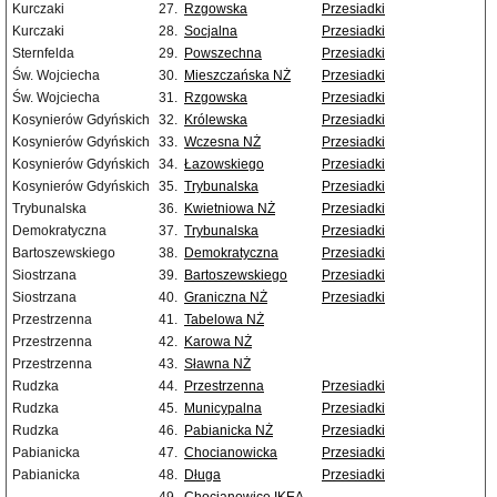
Kurczaki
27.
Rzgowska
Przesiadki
Kurczaki
28.
Socjalna
Przesiadki
Sternfelda
29.
Powszechna
Przesiadki
Św. Wojciecha
30.
Mieszczańska NŻ
Przesiadki
Św. Wojciecha
31.
Rzgowska
Przesiadki
Kosynierów Gdyńskich
32.
Królewska
Przesiadki
Kosynierów Gdyńskich
33.
Wczesna NŻ
Przesiadki
Kosynierów Gdyńskich
34.
Łazowskiego
Przesiadki
Kosynierów Gdyńskich
35.
Trybunalska
Przesiadki
Trybunalska
36.
Kwietniowa NŻ
Przesiadki
Demokratyczna
37.
Trybunalska
Przesiadki
Bartoszewskiego
38.
Demokratyczna
Przesiadki
Siostrzana
39.
Bartoszewskiego
Przesiadki
Siostrzana
40.
Graniczna NŻ
Przesiadki
Przestrzenna
41.
Tabelowa NŻ
Przestrzenna
42.
Karowa NŻ
Przestrzenna
43.
Sławna NŻ
Rudzka
44.
Przestrzenna
Przesiadki
Rudzka
45.
Municypalna
Przesiadki
Rudzka
46.
Pabianicka NŻ
Przesiadki
Pabianicka
47.
Chocianowicka
Przesiadki
Pabianicka
48.
Długa
Przesiadki