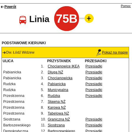
Pomoc
Powrót
75B
Linia
PODSTAWOWE KIERUNKI
Dw. Łódź Widzew
Pokaż na mapie
ULICA
PRZYSTANEK
PRZESIADKI
1.
Chocianowice IKEA
Przesiadki
Pabianicka
2.
Długa NŻ
Przesiadki
Pabianicka
3.
Chocianowicka
Przesiadki
Rudzka
4.
Pabianicka
Przesiadki
Rudzka
5.
Municypalna
Przesiadki
Przestrzenna
6.
Rudzka
Przesiadki
Przestrzenna
7.
Sławna NŻ
Przestrzenna
8.
Karowa NŻ
Przestrzenna
9.
Tabelowa NŻ
Siostrzana
10.
Graniczna NŻ
Przesiadki
Bartoszewskiego
11.
Siostrzana
Przesiadki
Demokratyczna
12.
Bartoszewskiego
Przesiadki