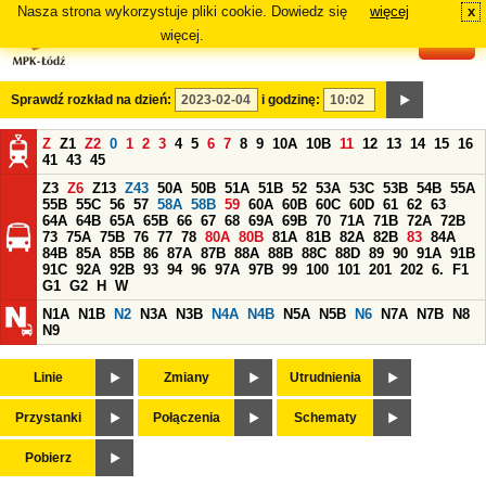
Nasza strona wykorzystuje pliki cookie. Dowiedz się
więcej
x
#
więcej.
Sprawdź rozkład na dzień:
i godzinę:
Z
Z1
Z2
0
1
2
3
4
5
6
7
8
9
10A
10B
11
12
13
14
15
16
41
43
45
Z3
Z6
Z13
Z43
50A
50B
51A
51B
52
53A
53C
53B
54B
55A
55B
55C
56
57
58A
58B
59
60A
60B
60C
60D
61
62
63
64A
64B
65A
65B
66
67
68
69A
69B
70
71A
71B
72A
72B
73
75A
75B
76
77
78
80A
80B
81A
81B
82A
82B
83
84A
84B
85A
85B
86
87A
87B
88A
88B
88C
88D
89
90
91A
91B
91C
92A
92B
93
94
96
97A
97B
99
100
101
201
202
6.
F1
G1
G2
H
W
N1A
N1B
N2
N3A
N3B
N4A
N4B
N5A
N5B
N6
N7A
N7B
N8
N9
Linie
Zmiany
Utrudnienia
Przystanki
Połączenia
Schematy
Pobierz