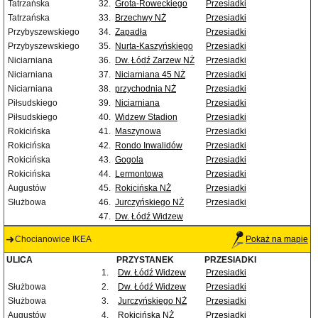
Tatrzańska
32.
Grota-Roweckiego
Przesiadki
Tatrzańska
33.
Brzechwy NŻ
Przesiadki
Przybyszewskiego
34.
Zapadła
Przesiadki
Przybyszewskiego
35.
Nurta-Kaszyńskiego
Przesiadki
Niciarniana
36.
Dw. Łódź Zarzew NŻ
Przesiadki
Niciarniana
37.
Niciarniana 45 NŻ
Przesiadki
Niciarniana
38.
przychodnia NŻ
Przesiadki
Piłsudskiego
39.
Niciarniana
Przesiadki
Piłsudskiego
40.
Widzew Stadion
Przesiadki
Rokicińska
41.
Maszynowa
Przesiadki
Rokicińska
42.
Rondo Inwalidów
Przesiadki
Rokicińska
43.
Gogola
Przesiadki
Rokicińska
44.
Lermontowa
Przesiadki
Augustów
45.
Rokicińska NŻ
Przesiadki
Służbowa
46.
Jurczyńskiego NŻ
Przesiadki
47.
Dw. Łódź Widzew
Chocianowice IKEA
Pokaż na mapie
ULICA
PRZYSTANEK
PRZESIADKI
1.
Dw. Łódź Widzew
Przesiadki
Służbowa
2.
Dw. Łódź Widzew
Przesiadki
Służbowa
3.
Jurczyńskiego NŻ
Przesiadki
Augustów
4.
Rokicińska NŻ
Przesiadki