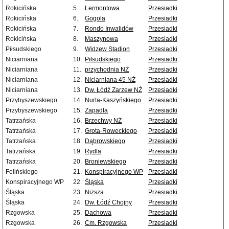
Rokicińska
5.
Lermontowa
Przesiadki
Rokicińska
6.
Gogola
Przesiadki
Rokicińska
7.
Rondo Inwalidów
Przesiadki
Rokicińska
8.
Maszynowa
Przesiadki
Piłsudskiego
9.
Widzew Stadion
Przesiadki
Niciarniana
10.
Piłsudskiego
Przesiadki
Niciarniana
11.
przychodnia NŻ
Przesiadki
Niciarniana
12.
Niciarniana 45 NŻ
Przesiadki
Niciarniana
13.
Dw. Łódź Zarzew NŻ
Przesiadki
Przybyszewskiego
14.
Nurta-Kaszyńskiego
Przesiadki
Przybyszewskiego
15.
Zapadła
Przesiadki
Tatrzańska
16.
Brzechwy NŻ
Przesiadki
Tatrzańska
17.
Grota-Roweckiego
Przesiadki
Tatrzańska
18.
Dąbrowskiego
Przesiadki
Tatrzańska
19.
Rydla
Przesiadki
Tatrzańska
20.
Broniewskiego
Przesiadki
Felińskiego
21.
Konspiracyjnego WP
Przesiadki
Konspiracyjnego WP
22.
Śląska
Przesiadki
Śląska
23.
Niższa
Przesiadki
Śląska
24.
Dw. Łódź Chojny
Przesiadki
Rzgowska
25.
Dachowa
Przesiadki
Rzgowska
26.
Cm. Rzgowska
Przesiadki