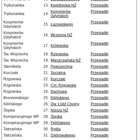
Trybunalska
13.
Kwietniowa NŻ
Przesiadki
Kosynierów
Przesiadki
Trybunalska
14.
Gdyńskich
Kosynierów
Przesiadki
15.
Łazowskiego
Gdyńskich
Kosynierów
Przesiadki
16.
Wczesna NŻ
Gdyńskich
Kosynierów
Przesiadki
17.
Królewska
Gdyńskich
Św. Wojciecha
18.
Rzgowska
Przesiadki
Św. Wojciecha
19.
Mieszczańska NŻ
Przesiadki
Sternfelda
20.
Powszechna
Przesiadki
Kurczaki
21.
Socjalna
Przesiadki
Rzgowska
22.
Kurczaki
Przesiadki
Rzgowska
23.
Cm. Rzgowska
Przesiadki
Rzgowska
24.
Dachowa
Przesiadki
Broniewskiego
25.
Kilińskiego
Przesiadki
Kilińskiego
26.
Dw. Łódź Chojny
Przesiadki
Śląska
27.
Niższa NŻ
Przesiadki
Konspiracyjnego WP
28.
Śląska
Przesiadki
Konspiracyjnego WP
29.
Felińskiego
Przesiadki
Tatrzańska
30.
Rydla
Przesiadki
Tatrzańska
31.
Dąbrowskiego
Przesiadki