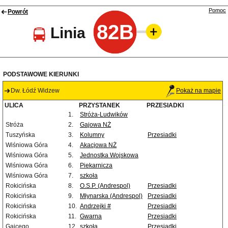
Pomoc
Powrót
82B
Linia
PODSTAWOWE KIERUNKI
Dw. Łódź Widzew
Pokaż na mapie
ULICA
PRZYSTANEK
PRZESIADKI
1.
Stróża-Ludwików
Stróża
2.
Gajowa NŻ
Tuszyńska
3.
Kolumny
Przesiadki
Wiśniowa Góra
4.
Akacjowa NŻ
Wiśniowa Góra
5.
Jednostka Wojskowa
Wiśniowa Góra
6.
Piekarnicza
Wiśniowa Góra
7.
szkoła
Rokicińska
8.
O.S.P. (Andrespol)
Przesiadki
Rokicińska
9.
Młynarska (Andrespol)
Przesiadki
Rokicińska
10.
Andrzejki #
Przesiadki
Rokicińska
11.
Gwarna
Przesiadki
Gajcego
12.
szkoła
Przesiadki