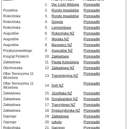
1.
Dw. Łódź Widzew
Przesiadki
Puszkina
2.
Rondo Inwalidów
Przesiadki
Rokicińska
3.
Rondo Inwalidów
Przesiadki
Rokicińska
4.
Gogola
Przesiadki
Rokicińska
5.
Lermontowa
Przesiadki
Augustów
6.
Rokicińska NŻ
Przesiadki
Augustów
7.
Wujaka NŻ
Przesiadki
Augustów
8.
Bacewicz NŻ
Przesiadki
Przybyszewskiego
9.
Augustów NŻ
Przesiadki
Książąt Polskich
10.
Zakładowa
Przesiadki
Zakładowa
11.
Piasta Kołodzieja
Przesiadki
Olechowska
12.
Zakładowa NŻ
Przesiadki
Ofiar Terroryzmu 11
Przesiadki
13.
Transmisyjna NŻ
Września
Ofiar Terroryzmu 11
Przesiadki
14.
Dell NŻ
Września
Zakładowa
15.
Józefiaka NŻ
Przesiadki
Zakładowa
16.
Dorabialskiej NŻ
Przesiadki
Zakładowa
17.
Tranzytowa NŻ
Przesiadki
Zakładowa
18.
Dyspozytorska NŻ
Przesiadki
Gajcego
19.
Zakładowa
Przesiadki
Gajcego
20.
szkoła
Przesiadki
Rokicińska
21.
Gajcego
Przesiadki