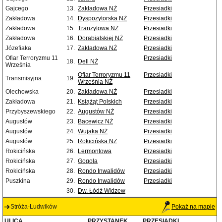
Gajcego
13.
Zakładowa NŻ
Przesiadki
Zakładowa
14.
Dyspozytorska NŻ
Przesiadki
Zakładowa
15.
Tranzytowa NŻ
Przesiadki
Zakładowa
16.
Dorabialskiej NŻ
Przesiadki
Józefiaka
17.
Zakładowa NŻ
Przesiadki
Ofiar Terroryzmu 11
Przesiadki
18.
Dell NŻ
Września
Ofiar Terroryzmu 11
Przesiadki
Transmisyjna
19.
Września NŻ
Olechowska
20.
Zakładowa NŻ
Przesiadki
Zakładowa
21.
Książąt Polskich
Przesiadki
Przybyszewskiego
22.
Augustów NŻ
Przesiadki
Augustów
23.
Bacewicz NŻ
Przesiadki
Augustów
24.
Wujaka NŻ
Przesiadki
Augustów
25.
Rokicińska NŻ
Przesiadki
Rokicińska
26.
Lermontowa
Przesiadki
Rokicińska
27.
Gogola
Przesiadki
Rokicińska
28.
Rondo Inwalidów
Przesiadki
Puszkina
29.
Rondo Inwalidów
Przesiadki
30.
Dw. Łódź Widzew
Stróża-Ludwików
Pokaż na mapie
ULICA
PRZYSTANEK
PRZESIADKI