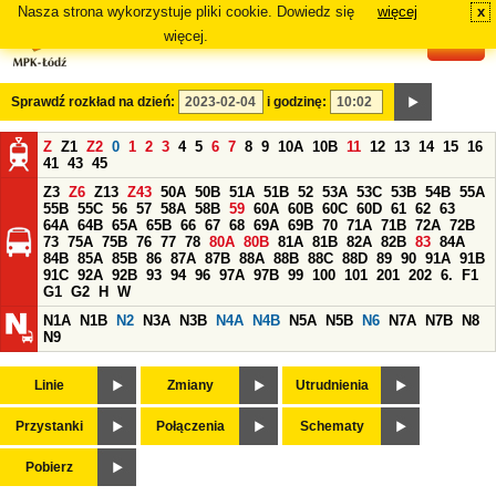
Nasza strona wykorzystuje pliki cookie. Dowiedz się
więcej
x
#
więcej.
Sprawdź rozkład na dzień:
i godzinę:
Z
Z1
Z2
0
1
2
3
4
5
6
7
8
9
10A
10B
11
12
13
14
15
16
41
43
45
Z3
Z6
Z13
Z43
50A
50B
51A
51B
52
53A
53C
53B
54B
55A
55B
55C
56
57
58A
58B
59
60A
60B
60C
60D
61
62
63
64A
64B
65A
65B
66
67
68
69A
69B
70
71A
71B
72A
72B
73
75A
75B
76
77
78
80A
80B
81A
81B
82A
82B
83
84A
84B
85A
85B
86
87A
87B
88A
88B
88C
88D
89
90
91A
91B
91C
92A
92B
93
94
96
97A
97B
99
100
101
201
202
6.
F1
G1
G2
H
W
N1A
N1B
N2
N3A
N3B
N4A
N4B
N5A
N5B
N6
N7A
N7B
N8
N9
Linie
Zmiany
Utrudnienia
Przystanki
Połączenia
Schematy
Pobierz