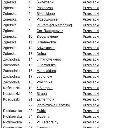
Zgierska
4.
Świtezianki
Przesiadki
Zgierska
5.
Pasieczna
Przesiadki
Zgierska
6.
Sikorskiego
Przesiadki
Zgierska
7.
Przedwiośnie
Przesiadki
Zgierska
8.
Pl. Pamięci Narodowej
Przesiadki
Zgierska
9.
Cm. Radogoszcz
Przesiadki
Zgierska
10.
Biegańskiego
Przesiadki
Zgierska
11.
Julianowska
Przesiadki
Zgierska
12.
Adwokacka
Przesiadki
Zgierska
13.
Dolna
Przesiadki
Zachodnia
14.
Limanowskiego
Przesiadki
Zachodnia
15.
Lutomierska
Przesiadki
Zachodnia
16.
Manufaktura
Przesiadki
Zachodnia
17.
Legionów
Przesiadki
Zachodnia
18.
Próchnika
Przesiadki
Kościuszki
19.
6 Sierpnia
Przesiadki
Kościuszki
20.
Struga
Przesiadki
Kościuszki
21.
Zamenhofa
Przesiadki
22.
Piotrkowska Centrum
Przesiadki
Piotrkowska
23.
Żwirki
Przesiadki
Piotrkowska
24.
Brzeźna
Przesiadki
Piotrkowska
25.
Pl. Katedralny
Przesiadki