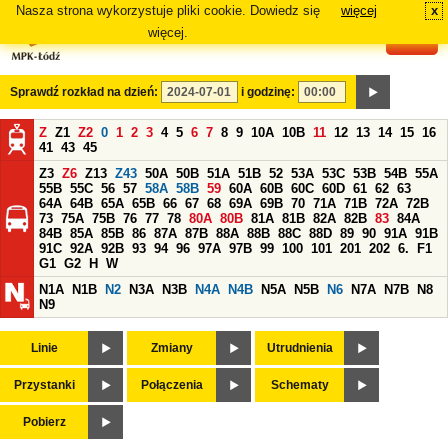
Nasza strona wykorzystuje pliki cookie. Dowiedz się
więcej
x
#
więcej.
Sprawdź rozkład na dzień:
i godzinę:
Z
Z1
Z2
0
1
2
3
4
5
6
7
8
9
10A
10B
11
12
13
14
15
16
41
43
45
Z3
Z6
Z13
Z43
50A
50B
51A
51B
52
53A
53C
53B
54B
55A
55B
55C
56
57
58A
58B
59
60A
60B
60C
60D
61
62
63
64A
64B
65A
65B
66
67
68
69A
69B
70
71A
71B
72A
72B
73
75A
75B
76
77
78
80A
80B
81A
81B
82A
82B
83
84A
84B
85A
85B
86
87A
87B
88A
88B
88C
88D
89
90
91A
91B
91C
92A
92B
93
94
96
97A
97B
99
100
101
201
202
6.
F1
G1
G2
H
W
N1A
N1B
N2
N3A
N3B
N4A
N4B
N5A
N5B
N6
N7A
N7B
N8
N9
Linie
Zmiany
Utrudnienia
Przystanki
Połączenia
Schematy
Pobierz