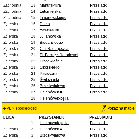
Zachodnia
13.
Manufaktura
Przesiadki
Zachodnia
14.
Lutomierska
Przesiadki
Zachodnia
15.
Limanowskiego
Przesiadki
Zgierska
16.
Dolna
Przesiadki
Zgierska
17.
Adwokacka
Przesiadki
Zgierska
18.
Julianowska
Przesiadki
Zgierska
19.
Biegańskiego
Przesiadki
Zgierska
20.
Cm. Radogoszcz
Przesiadki
Zgierska
21.
Pl. Pamięci Narodowej
Przesiadki
Zgierska
22.
Przedwiośnie
Przesiadki
Zgierska
23.
Sikorskiego
Przesiadki
Zgierska
24.
Pasieczna
Przesiadki
Zgierska
25.
Świtezianki
Przesiadki
Zgierska
26.
Brzoskwiniowa
Przesiadki
Zgierska
27.
Helenówek #
Przesiadki
28.
Helenówek-pętla
Pl. Niepodległości
Pokaż na mapie
ULICA
PRZYSTANEK
PRZESIADKI
1.
Helenówek-pętla
Przesiadki
Zgierska
2.
Helenówek #
Przesiadki
Zgierska
3.
Brzoskwiniowa
Przesiadki