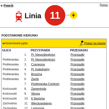
Pomoc
Powrót
11
Linia
PODSTAWOWE KIERUNKI
Helenówek-pętla
Pokaż na mapie
ULICA
PRZYSTANEK
PRZESIADKI
1.
Pl. Niepodległości
Przesiadki
Piotrkowska
2.
Pl. Niepodległości
Przesiadki
Piotrkowska
3.
Czerwona
Przesiadki
Piotrkowska
4.
Pl. Katedralny
Przesiadki
Piotrkowska
5.
Brzeźna
Przesiadki
Piotrkowska
6.
Żwirki
Przesiadki
7.
Piotrkowska Centrum
Przesiadki
Kościuszki
8.
Zamenhofa
Przesiadki
Kościuszki
9.
Struga
Przesiadki
Kościuszki
10.
6 Sierpnia
Przesiadki
Zachodnia
11.
Więckowskiego
Przesiadki
Zachodnia
12.
Legionów
Przesiadki