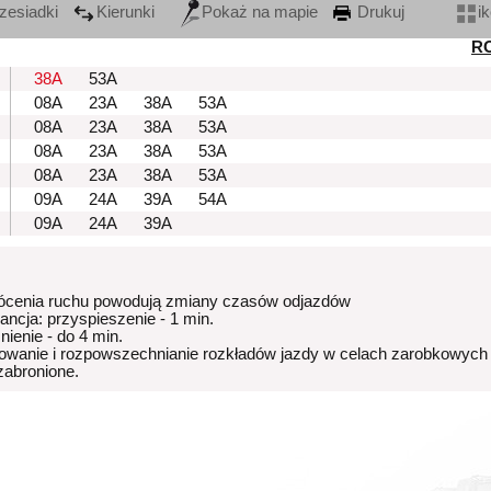
zesiadki
Kierunki
Pokaż na mapie
Drukuj
i
R
38A
53A
08A
23A
38A
53A
08A
23A
38A
53A
08A
23A
38A
53A
08A
23A
38A
53A
09A
24A
39A
54A
09A
24A
39A
ócenia ruchu powodują zmiany czasów odjazdów
rancja: przyspieszenie - 1 min.
nienie - do 4 min.
owanie i rozpowszechnianie rozkładów jazdy w celach zarobkowych
 zabronione.