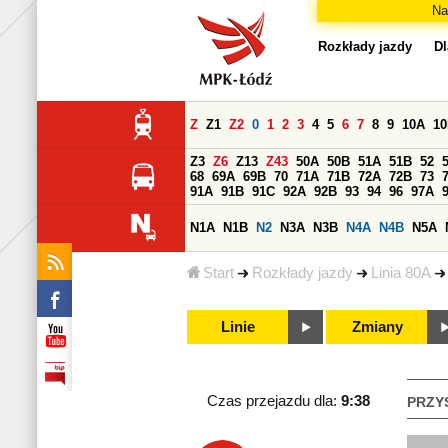
Na
Rozkłady jazdy
Dl
Z
Z1
Z2
0
1
2
3
4
5
6
7
8
9
10A
1
Z3
Z6
Z13
Z43
50A
50B
51A
51B
52
68
69A
69B
70
71A
71B
72A
72B
73
91A
91B
91C
92A
92B
93
94
96
97A
N1A
N1B
N2
N3A
N3B
N4A
N4B
N5A
Start
Rozkłady jazdy
Linia 80A
Linie
Zmiany
Czas przejazdu dla:
9:38
PRZY