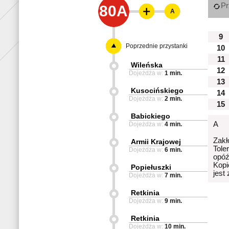
Pr
80A
A
9
Poprzednie przystanki
10
11
Wileńska
12
Dojeżdża w:
1 min.
13
Kusocińskiego
14
Dojeżdża w:
2 min.
15
Babickiego
A
Dojeżdża w:
4 min.
Zakł
Armii Krajowej
Tole
Dojeżdża w:
6 min.
opóź
Kopi
Popiełuszki
jest
Dojeżdża w:
7 min.
Retkinia
Dojeżdża w:
9 min.
Retkinia
Dojeżdża w:
10 min.