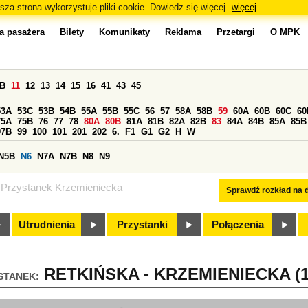
sza strona wykorzystuje pliki cookie. Dowiedz się więcej.
więcej
a pasażera
Bilety
Komunikaty
Reklama
Przetargi
O MPK
0B
11
12
13
14
15
16
41
43
45
53A
53C
53B
54B
55A
55B
55C
56
57
58A
58B
59
60A
60B
60C
60
75A
75B
76
77
78
80A
80B
81A
81B
82A
82B
83
84A
84B
85A
85B
97B
99
100
101
201
202
6.
F1
G1
G2
H
W
N5B
N6
N7A
N7B
N8
N9
Przystanek Krzemieniecka
Sprawdź rozkład na d
Utrudnienia
Przystanki
Połączenia
RETKIŃSKA - KRZEMIENIECKA (1
STANEK: