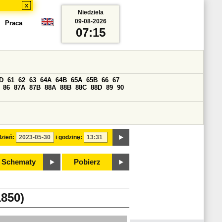
x
Niedziela
09-08-2026
Praca
07:15
D
61
62
63
64A
64B
65A
65B
66
67
86
87A
87B
88A
88B
88C
88D
89
90
zień:
i godzinę:
Schematy
Pobierz
850)