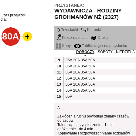
PRZYSTANEK:
WYDAWNICZA - RODZINY
Czas przejazdu
GROHMANÓW NŻ (2327)
dla:
Przesiadki
Kierunki
80A
Pokaż na mapie
Drukuj
ikony
Tabliczka jak na przystanku
ROBOCZY
SOBOTY
NIEDZIELA
9
05A
20A
35A
50A
10
05A
20A
35A
50A
11
05A
20A
35A
50A
12
05A
20A
35A
50A
13
05A
20A
35A
50A
14
05A
20A
35A
50A
15
05A
A
Zakłócenia ruchu powodują zmiany czasów
odjazdów
Tolerancja: przyspieszenie - 1 min.
opóźnienie - do 4 min.
Kopiowanie i rozpowszechnianie rozkładów