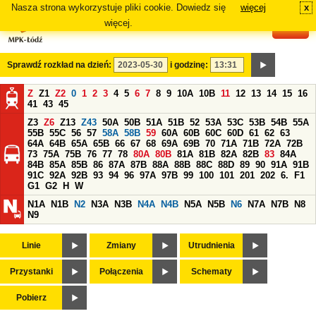
Nasza strona wykorzystuje pliki cookie. Dowiedz się
więcej
x
#
więcej.
Sprawdź rozkład na dzień:
i godzinę:
Z
Z1
Z2
0
1
2
3
4
5
6
7
8
9
10A
10B
11
12
13
14
15
16
41
43
45
Z3
Z6
Z13
Z43
50A
50B
51A
51B
52
53A
53C
53B
54B
55A
55B
55C
56
57
58A
58B
59
60A
60B
60C
60D
61
62
63
64A
64B
65A
65B
66
67
68
69A
69B
70
71A
71B
72A
72B
73
75A
75B
76
77
78
80A
80B
81A
81B
82A
82B
83
84A
84B
85A
85B
86
87A
87B
88A
88B
88C
88D
89
90
91A
91B
91C
92A
92B
93
94
96
97A
97B
99
100
101
201
202
6.
F1
G1
G2
H
W
N1A
N1B
N2
N3A
N3B
N4A
N4B
N5A
N5B
N6
N7A
N7B
N8
N9
Linie
Zmiany
Utrudnienia
Przystanki
Połączenia
Schematy
Pobierz