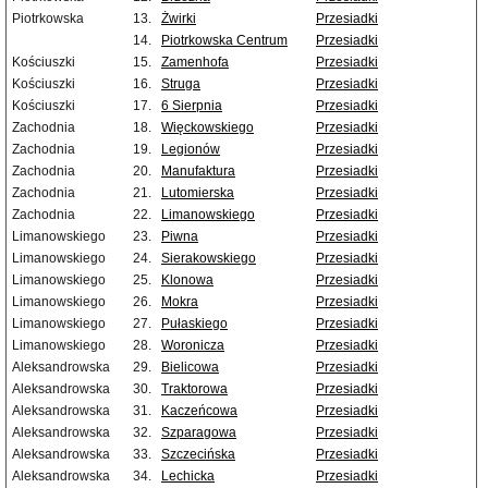
Piotrkowska
13.
Żwirki
Przesiadki
14.
Piotrkowska Centrum
Przesiadki
Kościuszki
15.
Zamenhofa
Przesiadki
Kościuszki
16.
Struga
Przesiadki
Kościuszki
17.
6 Sierpnia
Przesiadki
Zachodnia
18.
Więckowskiego
Przesiadki
Zachodnia
19.
Legionów
Przesiadki
Zachodnia
20.
Manufaktura
Przesiadki
Zachodnia
21.
Lutomierska
Przesiadki
Zachodnia
22.
Limanowskiego
Przesiadki
Limanowskiego
23.
Piwna
Przesiadki
Limanowskiego
24.
Sierakowskiego
Przesiadki
Limanowskiego
25.
Klonowa
Przesiadki
Limanowskiego
26.
Mokra
Przesiadki
Limanowskiego
27.
Pułaskiego
Przesiadki
Limanowskiego
28.
Woronicza
Przesiadki
Aleksandrowska
29.
Bielicowa
Przesiadki
Aleksandrowska
30.
Traktorowa
Przesiadki
Aleksandrowska
31.
Kaczeńcowa
Przesiadki
Aleksandrowska
32.
Szparagowa
Przesiadki
Aleksandrowska
33.
Szczecińska
Przesiadki
Aleksandrowska
34.
Lechicka
Przesiadki