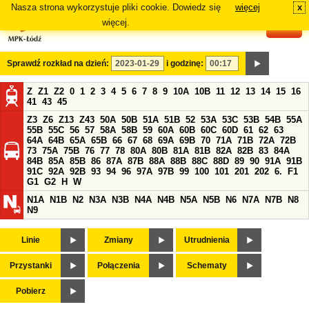
Nasza strona wykorzystuje pliki cookie. Dowiedz się
więcej
x
#
więcej.
Sprawdź rozkład na dzień:
i godzinę:
Z
Z1
Z2
0
1
2
3
4
5
6
7
8
9
10A
10B
11
12
13
14
15
16
41
43
45
Z3
Z6
Z13
Z43
50A
50B
51A
51B
52
53A
53C
53B
54B
55A
55B
55C
56
57
58A
58B
59
60A
60B
60C
60D
61
62
63
64A
64B
65A
65B
66
67
68
69A
69B
70
71A
71B
72A
72B
73
75A
75B
76
77
78
80A
80B
81A
81B
82A
82B
83
84A
84B
85A
85B
86
87A
87B
88A
88B
88C
88D
89
90
91A
91B
91C
92A
92B
93
94
96
97A
97B
99
100
101
201
202
6.
F1
G1
G2
H
W
N1A
N1B
N2
N3A
N3B
N4A
N4B
N5A
N5B
N6
N7A
N7B
N8
N9
Linie
Zmiany
Utrudnienia
Przystanki
Połączenia
Schematy
Pobierz