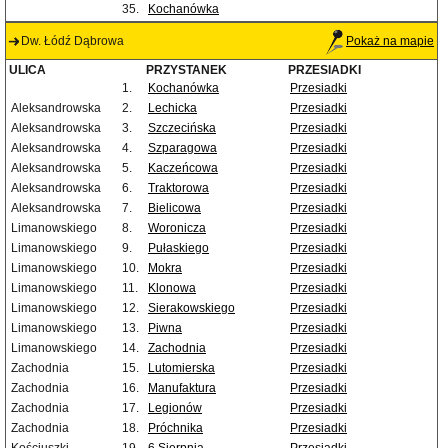
35.
Kochanówka
Dw. Łódź Dąbrowa
Pokaż na mapie
ULICA
PRZYSTANEK
PRZESIADKI
1.
Kochanówka
Przesiadki
Aleksandrowska
2.
Lechicka
Przesiadki
Aleksandrowska
3.
Szczecińska
Przesiadki
Aleksandrowska
4.
Szparagowa
Przesiadki
Aleksandrowska
5.
Kaczeńcowa
Przesiadki
Aleksandrowska
6.
Traktorowa
Przesiadki
Aleksandrowska
7.
Bielicowa
Przesiadki
Limanowskiego
8.
Woronicza
Przesiadki
Limanowskiego
9.
Pułaskiego
Przesiadki
Limanowskiego
10.
Mokra
Przesiadki
Limanowskiego
11.
Klonowa
Przesiadki
Limanowskiego
12.
Sierakowskiego
Przesiadki
Limanowskiego
13.
Piwna
Przesiadki
Limanowskiego
14.
Zachodnia
Przesiadki
Zachodnia
15.
Lutomierska
Przesiadki
Zachodnia
16.
Manufaktura
Przesiadki
Zachodnia
17.
Legionów
Przesiadki
Zachodnia
18.
Próchnika
Przesiadki