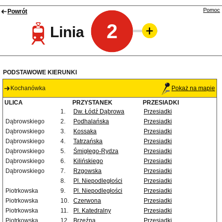
Pomoc
Powrót
2
Linia
PODSTAWOWE KIERUNKI
Kochanówka
Pokaż na mapie
ULICA
PRZYSTANEK
PRZESIADKI
1.
Dw. Łódź Dąbrowa
Przesiadki
Dąbrowskiego
2.
Podhalańska
Przesiadki
Dąbrowskiego
3.
Kossaka
Przesiadki
Dąbrowskiego
4.
Tatrzańska
Przesiadki
Dąbrowskiego
5.
Śmigłego-Rydza
Przesiadki
Dąbrowskiego
6.
Kilińskiego
Przesiadki
Dąbrowskiego
7.
Rzgowska
Przesiadki
8.
Pl. Niepodległości
Przesiadki
Piotrkowska
9.
Pl. Niepodległości
Przesiadki
Piotrkowska
10.
Czerwona
Przesiadki
Piotrkowska
11.
Pl. Katedralny
Przesiadki
Piotrkowska
12.
Brzeźna
Przesiadki