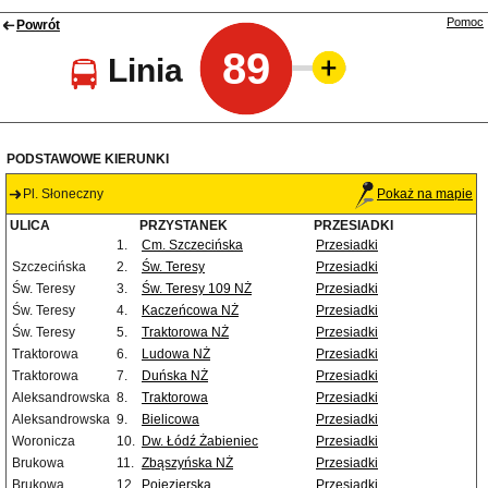
Pomoc
Powrót
89
Linia
PODSTAWOWE KIERUNKI
Pl. Słoneczny
Pokaż na mapie
ULICA
PRZYSTANEK
PRZESIADKI
1.
Cm. Szczecińska
Przesiadki
Szczecińska
2.
Św. Teresy
Przesiadki
Św. Teresy
3.
Św. Teresy 109 NŻ
Przesiadki
Św. Teresy
4.
Kaczeńcowa NŻ
Przesiadki
Św. Teresy
5.
Traktorowa NŻ
Przesiadki
Traktorowa
6.
Ludowa NŻ
Przesiadki
Traktorowa
7.
Duńska NŻ
Przesiadki
Aleksandrowska
8.
Traktorowa
Przesiadki
Aleksandrowska
9.
Bielicowa
Przesiadki
Woronicza
10.
Dw. Łódź Żabieniec
Przesiadki
Brukowa
11.
Zbąszyńska NŻ
Przesiadki
Brukowa
12.
Pojezierska
Przesiadki