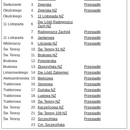
Świtezianki
3.
Zgierska
Przesiadki
Okulickiego
4.
Zgierska NŻ
Przesiadki
Okulickiego
5.
11 Listopada NŻ
Dw. Łódź Radogoszcz
11 Listopada
6.
Zach.NŻ
7.
Radogoszcz Zachód
Przesiadki
11 Listopada
8.
Jantarowa
Przesiadki
Włókniarzy
9.
Liściasta NŻ
Przesiadki
Św. Teresy
10.
Św. Teresy 91 NŻ
Św. Teresy
11.
Brukowa NŻ
Brukowa
12.
Pojezierska
Brukowa
13.
Zbąszyńska NŻ
Przesiadki
Limanowskiego
14.
Dw. Łódź Żabieniec
Przesiadki
Aleksandrowska
15.
Bielicowa
Przesiadki
Traktorowa
16.
Sierpowa
Przesiadki
Traktorowa
17.
Duńska NŻ
Przesiadki
Traktorowa
18.
Ludowa NŻ
Przesiadki
Traktorowa
19.
Św. Teresy NŻ
Przesiadki
Św. Teresy
20.
Kaczeńcowa NŻ
Przesiadki
Św. Teresy
21.
Św. Teresy 109 NŻ
Przesiadki
Św. Teresy
22.
Szczecińska
Przesiadki
23.
Cm. Szczecińska