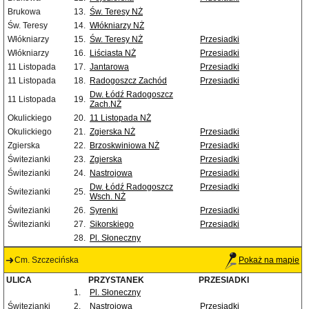
Brukowa
13.
Św. Teresy NŻ
Św. Teresy
14.
Włókniarzy NŻ
Włókniarzy
15.
Św. Teresy NŻ
Przesiadki
Włókniarzy
16.
Liściasta NŻ
Przesiadki
11 Listopada
17.
Jantarowa
Przesiadki
11 Listopada
18.
Radogoszcz Zachód
Przesiadki
Dw. Łódź Radogoszcz
11 Listopada
19.
Zach.NŻ
Okulickiego
20.
11 Listopada NŻ
Okulickiego
21.
Zgierska NŻ
Przesiadki
Zgierska
22.
Brzoskwiniowa NŻ
Przesiadki
Świtezianki
23.
Zgierska
Przesiadki
Świtezianki
24.
Nastrojowa
Przesiadki
Dw. Łódź Radogoszcz
Przesiadki
Świtezianki
25.
Wsch. NŻ
Świtezianki
26.
Syrenki
Przesiadki
Świtezianki
27.
Sikorskiego
Przesiadki
28.
Pl. Słoneczny
Cm. Szczecińska
Pokaż na mapie
ULICA
PRZYSTANEK
PRZESIADKI
1.
Pl. Słoneczny
Świtezianki
2.
Nastrojowa
Przesiadki