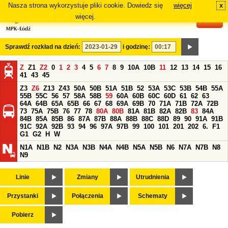
Nasza strona wykorzystuje pliki cookie. Dowiedz się
więcej
x
#
więcej.
Sprawdź rozkład na dzień:
i godzinę:
Z
Z1
Z2
0
1
2
3
4
5
6
7
8
9
10A
10B
11
12
13
14
15
16
41
43
45
Z3
Z6
Z13
Z43
50A
50B
51A
51B
52
53A
53C
53B
54B
55A
55B
55C
56
57
58A
58B
59
60A
60B
60C
60D
61
62
63
64A
64B
65A
65B
66
67
68
69A
69B
70
71A
71B
72A
72B
73
75A
75B
76
77
78
80A
80B
81A
81B
82A
82B
83
84A
84B
85A
85B
86
87A
87B
88A
88B
88C
88D
89
90
91A
91B
91C
92A
92B
93
94
96
97A
97B
99
100
101
201
202
6.
F1
G1
G2
H
W
N1A
N1B
N2
N3A
N3B
N4A
N4B
N5A
N5B
N6
N7A
N7B
N8
N9
Linie
Zmiany
Utrudnienia
Przystanki
Połączenia
Schematy
Pobierz