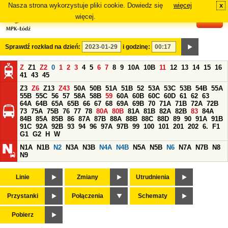
Nasza strona wykorzystuje pliki cookie. Dowiedz się
więcej
x
#
więcej.
Sprawdź rozkład na dzień:
i godzinę:
Z
Z1
Z2
0
1
2
3
4
5
6
7
8
9
10A
10B
11
12
13
14
15
16
41
43
45
Z3
Z6
Z13
Z43
50A
50B
51A
51B
52
53A
53C
53B
54B
55A
55B
55C
56
57
58A
58B
59
60A
60B
60C
60D
61
62
63
64A
64B
65A
65B
66
67
68
69A
69B
70
71A
71B
72A
72B
73
75A
75B
76
77
78
80A
80B
81A
81B
82A
82B
83
84A
84B
85A
85B
86
87A
87B
88A
88B
88C
88D
89
90
91A
91B
91C
92A
92B
93
94
96
97A
97B
99
100
101
201
202
6.
F1
G1
G2
H
W
N1A
N1B
N2
N3A
N3B
N4A
N4B
N5A
N5B
N6
N7A
N7B
N8
N9
Linie
Zmiany
Utrudnienia
Przystanki
Połączenia
Schematy
Pobierz