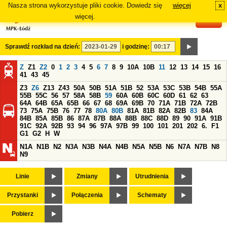
Nasza strona wykorzystuje pliki cookie. Dowiedz się
więcej
x
#
więcej.
Sprawdź rozkład na dzień:
i godzinę:
Z
Z1
Z2
0
1
2
3
4
5
6
7
8
9
10A
10B
11
12
13
14
15
16
41
43
45
Z3
Z6
Z13
Z43
50A
50B
51A
51B
52
53A
53C
53B
54B
55A
55B
55C
56
57
58A
58B
59
60A
60B
60C
60D
61
62
63
64A
64B
65A
65B
66
67
68
69A
69B
70
71A
71B
72A
72B
73
75A
75B
76
77
78
80A
80B
81A
81B
82A
82B
83
84A
84B
85A
85B
86
87A
87B
88A
88B
88C
88D
89
90
91A
91B
91C
92A
92B
93
94
96
97A
97B
99
100
101
201
202
6.
F1
G1
G2
H
W
N1A
N1B
N2
N3A
N3B
N4A
N4B
N5A
N5B
N6
N7A
N7B
N8
N9
Linie
Zmiany
Utrudnienia
Przystanki
Połączenia
Schematy
Pobierz