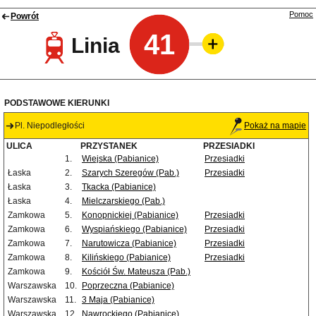
Pomoc
Powrót
41
Linia
PODSTAWOWE KIERUNKI
Pl. Niepodległości
Pokaż na mapie
ULICA
PRZYSTANEK
PRZESIADKI
1.
Wiejska (Pabianice)
Przesiadki
Łaska
2.
Szarych Szeregów (Pab.)
Przesiadki
Łaska
3.
Tkacka (Pabianice)
Łaska
4.
Mielczarskiego (Pab.)
Zamkowa
5.
Konopnickiej (Pabianice)
Przesiadki
Zamkowa
6.
Wyspiańskiego (Pabianice)
Przesiadki
Zamkowa
7.
Narutowicza (Pabianice)
Przesiadki
Zamkowa
8.
Kilińskiego (Pabianice)
Przesiadki
Zamkowa
9.
Kościół Św. Mateusza (Pab.)
Warszawska
10.
Poprzeczna (Pabianice)
Warszawska
11.
3 Maja (Pabianice)
Warszawska
12.
Nawrockiego (Pabianice)