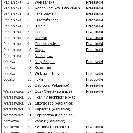
Pabianicka
2.
Wólczańska
Przesiadki
Pabianicka
3.
Rondo Lotników Lwowskich
Przesiadki
Pabianicka
4.
Jana Pawła II
Przesiadki
Pabianicka
5.
Prądzyńskiego
Przesiadki
Pabianicka
6.
3 Maja
Przesiadki
Pabianicka
7.
Dubois
Przesiadki
Pabianicka
8.
Rudzka
Przesiadki
Pabianicka
9.
Chocianowicka
Przesiadki
Pabianicka
10.
Długa
Przesiadki
Pabianicka
11.
Mierzejowa
Łódzka
12.
Mały Skręt #
Przesiadki
Łódzka
13.
Ksawerów
Łódzka
14.
Widzew-Żdżary
Przesiadki
Łódzka
15.
Teklin
Przesiadki
16.
Dąbrowa (Pabianice)
Przesiadki
Warszawska
17.
Duży Skręt (Pabianice)
Przesiadki
Warszawska
18.
Tkaniny Techniczne (Pab.)
Warszawska
19.
Sikorskiego (Pabianice)
Warszawska
20.
Kapliczna (Pabianice)
Warszawska
21.
Poprzeczna (Pabianice)
Zamkowa
22.
Zamek (Pabianice)
Zamkowa
23.
Św. Jana (Pabianice)
Przesiadki