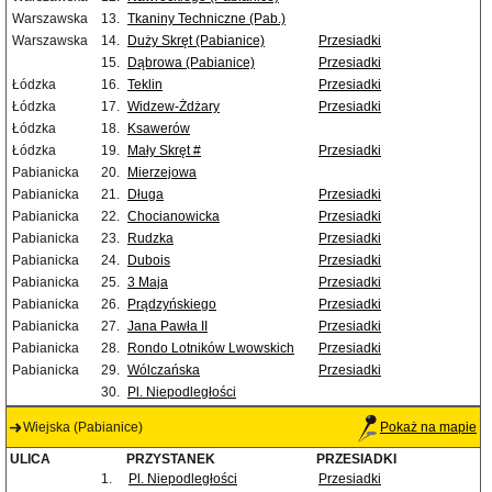
Warszawska
13.
Tkaniny Techniczne (Pab.)
Warszawska
14.
Duży Skręt (Pabianice)
Przesiadki
15.
Dąbrowa (Pabianice)
Przesiadki
Łódzka
16.
Teklin
Przesiadki
Łódzka
17.
Widzew-Żdżary
Przesiadki
Łódzka
18.
Ksawerów
Łódzka
19.
Mały Skręt #
Przesiadki
Pabianicka
20.
Mierzejowa
Pabianicka
21.
Długa
Przesiadki
Pabianicka
22.
Chocianowicka
Przesiadki
Pabianicka
23.
Rudzka
Przesiadki
Pabianicka
24.
Dubois
Przesiadki
Pabianicka
25.
3 Maja
Przesiadki
Pabianicka
26.
Prądzyńskiego
Przesiadki
Pabianicka
27.
Jana Pawła II
Przesiadki
Pabianicka
28.
Rondo Lotników Lwowskich
Przesiadki
Pabianicka
29.
Wólczańska
Przesiadki
30.
Pl. Niepodległości
Wiejska (Pabianice)
Pokaż na mapie
ULICA
PRZYSTANEK
PRZESIADKI
1.
Pl. Niepodległości
Przesiadki