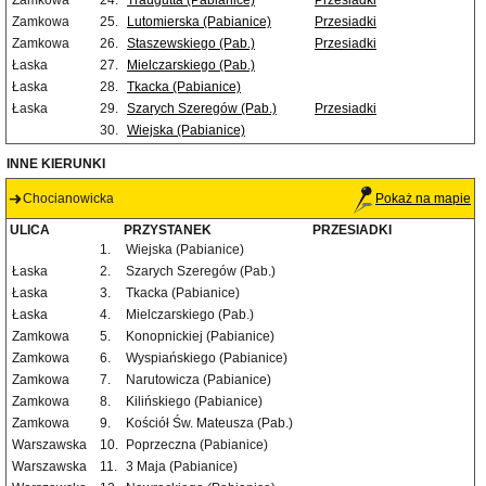
Zamkowa
24.
Traugutta (Pabianice)
Przesiadki
Zamkowa
25.
Lutomierska (Pabianice)
Przesiadki
Zamkowa
26.
Staszewskiego (Pab.)
Przesiadki
Łaska
27.
Mielczarskiego (Pab.)
Łaska
28.
Tkacka (Pabianice)
Łaska
29.
Szarych Szeregów (Pab.)
Przesiadki
30.
Wiejska (Pabianice)
INNE KIERUNKI
Chocianowicka
Pokaż na mapie
ULICA
PRZYSTANEK
PRZESIADKI
1.
Wiejska (Pabianice)
Łaska
2.
Szarych Szeregów (Pab.)
Łaska
3.
Tkacka (Pabianice)
Łaska
4.
Mielczarskiego (Pab.)
Zamkowa
5.
Konopnickiej (Pabianice)
Zamkowa
6.
Wyspiańskiego (Pabianice)
Zamkowa
7.
Narutowicza (Pabianice)
Zamkowa
8.
Kilińskiego (Pabianice)
Zamkowa
9.
Kościół Św. Mateusza (Pab.)
Warszawska
10.
Poprzeczna (Pabianice)
Warszawska
11.
3 Maja (Pabianice)