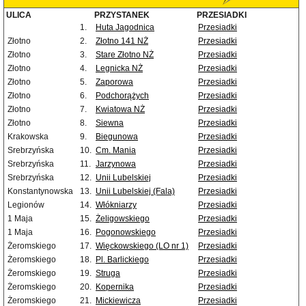
ULICA
PRZYSTANEK
PRZESIADKI
1.
Huta Jagodnica
Przesiadki
Złotno
2.
Złotno 141 NŻ
Przesiadki
Złotno
3.
Stare Złotno NŻ
Przesiadki
Złotno
4.
Legnicka NŻ
Przesiadki
Złotno
5.
Zaporowa
Przesiadki
Złotno
6.
Podchorążych
Przesiadki
Złotno
7.
Kwiatowa NŻ
Przesiadki
Złotno
8.
Siewna
Przesiadki
Krakowska
9.
Biegunowa
Przesiadki
Srebrzyńska
10.
Cm. Mania
Przesiadki
Srebrzyńska
11.
Jarzynowa
Przesiadki
Srebrzyńska
12.
Unii Lubelskiej
Przesiadki
Konstantynowska
13.
Unii Lubelskiej (Fala)
Przesiadki
Legionów
14.
Włókniarzy
Przesiadki
1 Maja
15.
Żeligowskiego
Przesiadki
1 Maja
16.
Pogonowskiego
Przesiadki
Żeromskiego
17.
Więckowskiego (LO nr 1)
Przesiadki
Żeromskiego
18.
Pl. Barlickiego
Przesiadki
Żeromskiego
19.
Struga
Przesiadki
Żeromskiego
20.
Kopernika
Przesiadki
Żeromskiego
21.
Mickiewicza
Przesiadki