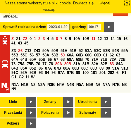
Nasza strona wykorzystuje pliki cookie. Dowiedz się
więcej
x
#
więcej.
Sprawdź rozkład na dzień:
i godzinę:
Z
Z1
Z2
0
1
2
3
4
5
6
7
8
9
10A
10B
11
12
13
14
15
16
41
43
45
Z3
Z6
Z13
Z43
50A
50B
51A
51B
52
53A
53C
53B
54B
55A
55B
55C
56
57
58A
58B
59
60A
60B
60C
60D
61
62
63
64A
64B
65A
65B
66
67
68
69A
69B
70
71A
71B
72A
72B
73
75A
75B
76
77
78
80A
80B
81A
81B
82A
82B
83
84A
84B
85A
85B
86
87A
87B
88A
88B
88C
88D
89
90
91A
91B
91C
92A
92B
93
94
96
97A
97B
99
100
101
201
202
6.
F1
G1
G2
H
W
N1A
N1B
N2
N3A
N3B
N4A
N4B
N5A
N5B
N6
N7A
N7B
N8
N9
Linie
Zmiany
Utrudnienia
Przystanki
Połączenia
Schematy
Pobierz