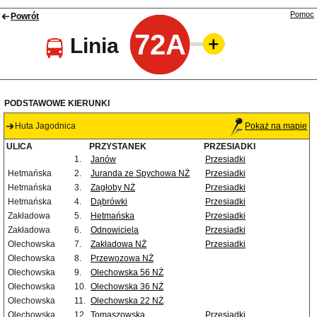
Pomoc
Powrót
72A
Linia
PODSTAWOWE KIERUNKI
Huta Jagodnica
Pokaż na mapie
ULICA
PRZYSTANEK
PRZESIADKI
1.
Janów
Przesiadki
Hetmańska
2.
Juranda ze Spychowa NŻ
Przesiadki
Hetmańska
3.
Zagłoby NŻ
Przesiadki
Hetmańska
4.
Dąbrówki
Przesiadki
Zakładowa
5.
Hetmańska
Przesiadki
Zakładowa
6.
Odnowiciela
Przesiadki
Olechowska
7.
Zakładowa NŻ
Przesiadki
Olechowska
8.
Przewozowa NŻ
Olechowska
9.
Olechowska 56 NŻ
Olechowska
10.
Olechowska 36 NŻ
Olechowska
11.
Olechowska 22 NŻ
Olechowska
12.
Tomaszowska
Przesiadki