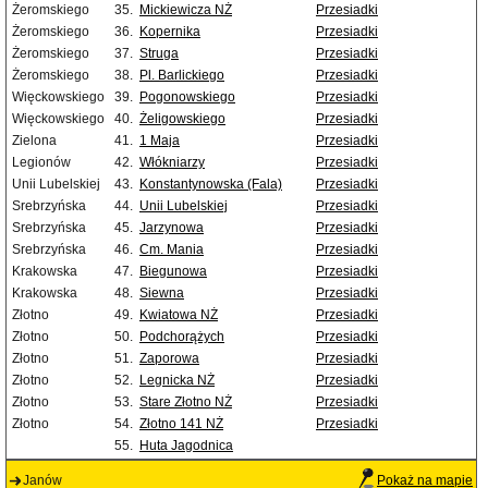
Żeromskiego
35.
Mickiewicza NŻ
Przesiadki
Żeromskiego
36.
Kopernika
Przesiadki
Żeromskiego
37.
Struga
Przesiadki
Żeromskiego
38.
Pl. Barlickiego
Przesiadki
Więckowskiego
39.
Pogonowskiego
Przesiadki
Więckowskiego
40.
Żeligowskiego
Przesiadki
Zielona
41.
1 Maja
Przesiadki
Legionów
42.
Włókniarzy
Przesiadki
Unii Lubelskiej
43.
Konstantynowska (Fala)
Przesiadki
Srebrzyńska
44.
Unii Lubelskiej
Przesiadki
Srebrzyńska
45.
Jarzynowa
Przesiadki
Srebrzyńska
46.
Cm. Mania
Przesiadki
Krakowska
47.
Biegunowa
Przesiadki
Krakowska
48.
Siewna
Przesiadki
Złotno
49.
Kwiatowa NŻ
Przesiadki
Złotno
50.
Podchorążych
Przesiadki
Złotno
51.
Zaporowa
Przesiadki
Złotno
52.
Legnicka NŻ
Przesiadki
Złotno
53.
Stare Złotno NŻ
Przesiadki
Złotno
54.
Złotno 141 NŻ
Przesiadki
55.
Huta Jagodnica
Janów
Pokaż na mapie