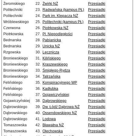
Żeromskiego
22.
Żwirki NŻ
Przesiadki
Politechniki
23.
Radwańska (kampus PŁ)
Przesiadki
Politechniki
24.
Park im. Klepacza NŻ
Przesiadki
Wróblewskiego
25.
Politechniki (kampus PŁ)
Przesiadki
Czerwona
26.
Piotrkowska NŻ
Przesiadki
Piotrkowska
27.
Pl. Niepodległości
Przesiadki
Bednarska
28.
Pabianicka
Przesiadki
Bednarska
29.
Unicka NŻ
Przesiadki
Rzgowska
30.
Lecznicza
Przesiadki
Broniewskiego
31.
Kilińskiego
Przesiadki
Broniewskiego
32.
Kraszewskiego
Przesiadki
Broniewskiego
33.
Śmigłego-Rydza
Przesiadki
Broniewskiego
34.
Tatrzańska
Przesiadki
Felińskiego
35.
Konspiracyjnego WP
Przesiadki
Felińskiego
36.
Kadłubka
Przesiadki
Felińskiego
37.
Gojawiczyńskiej
Przesiadki
Gojawiczyńskiej
38.
Dąbrowskiego
Przesiadki
Dąbrowskiego
39.
Dw. Łódź Dąbrowa NŻ
Przesiadki
Dąbrowskiego
40.
Ossendowskiego NŻ
Przesiadki
Dąbrowskiego
41.
Lodowa
Przesiadki
Tomaszowska
42.
Bławatna NŻ
Przesiadki
Tomaszowska
43.
Olechowska
Przesiadki