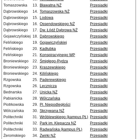
Tomaszowska
13.
Bławatna NŻ
Przesiadki
Dąbrowskiego
14.
Tomaszowska NŻ
Przesiadki
Dąbrowskiego
15.
Lodowa
Przesiadki
Dąbrowskiego
16.
Ossendowskiego NŻ
Przesiadki
Dąbrowskiego
17.
Dw. Łódź Dąbrowa NŻ
Przesiadki
Gojawiczyńskiej
18.
Dąbrowskiego
Przesiadki
Felińskiego
19.
Gojawiczyńskiej
Przesiadki
Felińskiego
20.
Kadłubka
Przesiadki
Felińskiego
21.
Konspiracyjnego WP
Przesiadki
Broniewskiego
22.
Śmigłego-Rydza
Przesiadki
Broniewskiego
23.
Kraszewskiego
Przesiadki
Broniewskiego
24.
Kilińskiego
Przesiadki
Rzgowska
25.
Paderewskiego
Przesiadki
Rzgowska
26.
Lecznicza
Przesiadki
Bednarska
27.
Unicka NŻ
Przesiadki
Pabianicka
28.
Wólczańska
Przesiadki
Piotrkowska
29.
Pl. Niepodległości
Przesiadki
Wólczańska
30.
Skrzywana NŻ
Przesiadki
Politechniki
31.
Wróblewskiego (kampus PŁ)
Przesiadki
Politechniki
32.
Park im. Klepacza NŻ
Przesiadki
Politechniki
33.
Radwańska (kampus PŁ)
Przesiadki
Żeromskiego
34.
Żwirki NŻ
Przesiadki