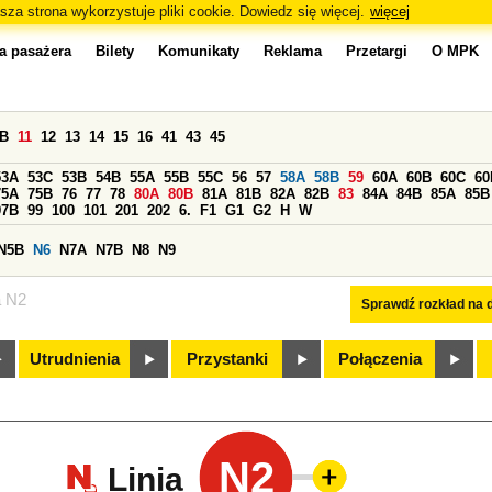
sza strona wykorzystuje pliki cookie. Dowiedz się więcej.
więcej
a pasażera
Bilety
Komunikaty
Reklama
Przetargi
O MPK
0B
11
12
13
14
15
16
41
43
45
53A
53C
53B
54B
55A
55B
55C
56
57
58A
58B
59
60A
60B
60C
60
75A
75B
76
77
78
80A
80B
81A
81B
82A
82B
83
84A
84B
85A
85B
97B
99
100
101
201
202
6.
F1
G1
G2
H
W
N5B
N6
N7A
N7B
N8
N9
a N2
Sprawdź rozkład na d
Utrudnienia
Przystanki
Połączenia
N2
Linia