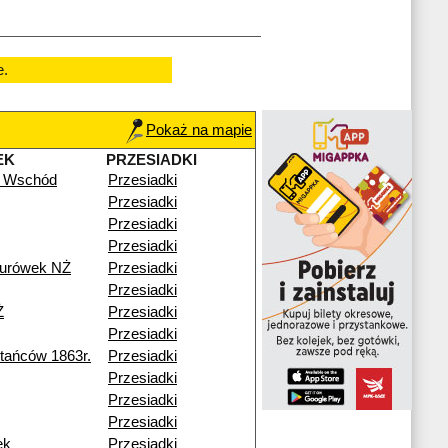
e.
Pokaż na mapie
EK
PRZESIADKI
 Wschód
Przesiadki
Przesiadki
Przesiadki
Przesiadki
turówek NŻ
Przesiadki
Przesiadki
Ż
Przesiadki
Przesiadki
ańców 1863r.
Przesiadki
Przesiadki
Przesiadki
Przesiadki
ek
Przesiadki