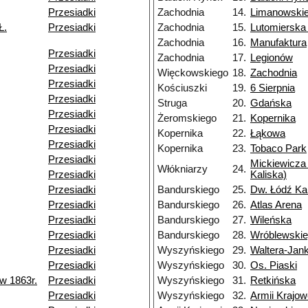
Przesiadki
Zachodnia
14.
Limanowski
Ł.
Przesiadki
Zachodnia
15.
Lutomierska
Zachodnia
16.
Manufaktura
Przesiadki
Zachodnia
17.
Legionów
Przesiadki
Więckowskiego
18.
Zachodnia
Przesiadki
Kościuszki
19.
6 Sierpnia
Przesiadki
Struga
20.
Gdańska
Przesiadki
Żeromskiego
21.
Kopernika
Przesiadki
Kopernika
22.
Łąkowa
Przesiadki
Kopernika
23.
Tobaco Park
Przesiadki
Mickiewicza 
Włókniarzy
24.
Przesiadki
Kaliska)
Przesiadki
Bandurskiego
25.
Dw. Łódź Ka
Przesiadki
Bandurskiego
26.
Atlas Arena
Przesiadki
Bandurskiego
27.
Wileńska
Przesiadki
Bandurskiego
28.
Wróblewski
Przesiadki
Wyszyńskiego
29.
Waltera-Jan
Przesiadki
Wyszyńskiego
30.
Os. Piaski
w 1863r.
Przesiadki
Wyszyńskiego
31.
Retkińska
Przesiadki
Wyszyńskiego
32.
Armii Krajow