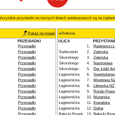
szystkie przystanki na nocnych liniach autobusowych są na żądani
Pokaż na mapie
Retkinia
PRZESIADKI
ULICA
PRZYSTAN
Przesiadki
1.
Radogoszcz
Przesiadki
Świtezianki
2.
Zgierska
Przesiadki
Sikorskiego
3.
Zgierska
Przesiadki
Sikorskiego
4.
Nastrojowa
Przesiadki
Sikorskiego
5.
Dw. Łódź Ar
Przesiadki
Łagiewnicka
6.
Sowińskiego
Przesiadki
Łagiewnicka
7.
Morelowa N
Przesiadki
Łagiewnicka
8.
Litewska NŻ
Przesiadki
Łagiewnicka
9.
Rondo Powst
Przesiadki
Łagiewnicka
10.
Murarska
Przesiadki
Łagiewnicka
11.
Kowalska
Przesiadki
Łagiewnicka
12.
Dolna
Przesiadki
Bałucki Rynek
13.
Bałucki Ryn