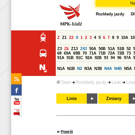
Na
Rozkłady jazdy
Dl
Z
Z1
Z2
0
1
2
3
4
5
6
7
8
9
10A
1
Z3
Z6
Z13
Z43
50A
50B
51A
51B
52
68
69A
69B
70
71A
71B
72A
72B
73
91A
91B
91C
92A
92B
93
94
96
97A
N1A
N1B
N2
N3A
N3B
N4A
N4B
N5A
Start
Rozkłady jazdy
Linie
Lini
Linie
Zmiany
Powrót