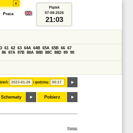
x
Piątek
07-08-2026
Praca
21:03
D
61
62
63
64A
64B
65A
65B
66
67
86
87A
87B
88A
88B
88C
88D
89
90
zień:
i godzinę:
Schematy
Pobierz
Pomoc