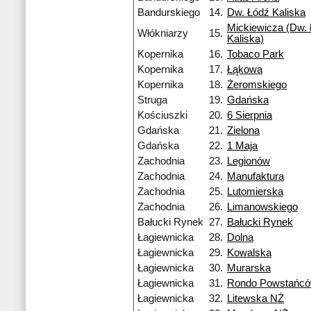
Bandurskiego
14.
Dw. Łódź Kaliska
Mickiewicza (Dw. 
Włókniarzy
15.
Kaliska)
Kopernika
16.
Tobaco Park
Kopernika
17.
Łąkowa
Kopernika
18.
Żeromskiego
Struga
19.
Gdańska
Kościuszki
20.
6 Sierpnia
Gdańska
21.
Zielona
Gdańska
22.
1 Maja
Zachodnia
23.
Legionów
Zachodnia
24.
Manufaktura
Zachodnia
25.
Lutomierska
Zachodnia
26.
Limanowskiego
Bałucki Rynek
27.
Bałucki Rynek
Łagiewnicka
28.
Dolna
Łagiewnicka
29.
Kowalska
Łagiewnicka
30.
Murarska
Łagiewnicka
31.
Rondo Powstańcó
Łagiewnicka
32.
Litewska NŻ