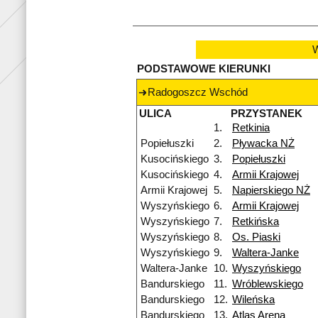
W
PODSTAWOWE KIERUNKI
Radogoszcz Wschód
ULICA
PRZYSTANEK
1.
Retkinia
Popiełuszki
2.
Pływacka NŻ
Kusocińskiego
3.
Popiełuszki
Kusocińskiego
4.
Armii Krajowej
Armii Krajowej
5.
Napierskiego NŻ
Wyszyńskiego
6.
Armii Krajowej
Wyszyńskiego
7.
Retkińska
Wyszyńskiego
8.
Os. Piaski
Wyszyńskiego
9.
Waltera-Janke
Waltera-Janke
10.
Wyszyńskiego
Bandurskiego
11.
Wróblewskiego
Bandurskiego
12.
Wileńska
Bandurskiego
13.
Atlas Arena