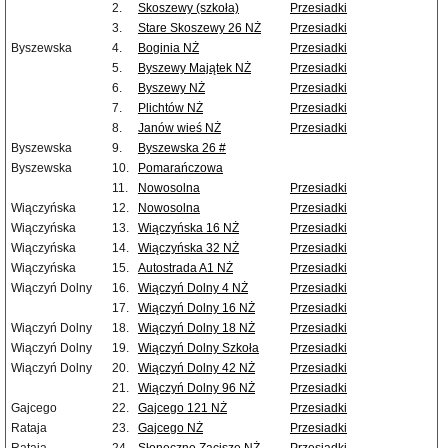
2.
Skoszewy (szkoła)
Przesiadki
3.
Stare Skoszewy 26 NŻ
Przesiadki
Byszewska
4.
Boginia NŻ
Przesiadki
5.
Byszewy Majątek NŻ
Przesiadki
6.
Byszewy NŻ
Przesiadki
7.
Plichtów NŻ
Przesiadki
8.
Janów wieś NŻ
Przesiadki
Byszewska
9.
Byszewska 26 #
Byszewska
10.
Pomarańczowa
11.
Nowosolna
Przesiadki
Wiączyńska
12.
Nowosolna
Przesiadki
Wiączyńska
13.
Wiączyńska 16 NŻ
Przesiadki
Wiączyńska
14.
Wiączyńska 32 NŻ
Przesiadki
Wiączyńska
15.
Autostrada A1 NŻ
Przesiadki
Wiączyń Dolny
16.
Wiączyń Dolny 4 NŻ
Przesiadki
17.
Wiączyń Dolny 16 NŻ
Przesiadki
Wiączyń Dolny
18.
Wiączyń Dolny 18 NŻ
Przesiadki
Wiączyń Dolny
19.
Wiączyń Dolny Szkoła
Przesiadki
Wiączyń Dolny
20.
Wiączyń Dolny 42 NŻ
Przesiadki
21.
Wiączyń Dolny 96 NŻ
Przesiadki
Gajcego
22.
Gajcego 121 NŻ
Przesiadki
Rataja
23.
Gajcego NŻ
Przesiadki