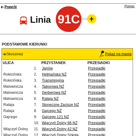
Pomoc
Powrót
91C
Linia
PODSTAWOWE KIERUNKI
Skoszewy
Pokaż na mapie
ULICA
PRZYSTANEK
PRZESIADKI
1.
Janów
Przesiadki
Rokicińska
2.
Hetmańska NŻ
Przesiadki
Rokicińska
3.
Transmisyjna
Przesiadki
Malownicza
4.
Taborowa NŻ
Przesiadki
Malownicza
5.
Gerberowa NŻ
Przesiadki
Malownicza
6.
Rataja NŻ
Przesiadki
Rataja
7.
Słoneczne Zacisze NŻ
Przesiadki
Rataja
8.
Gajcego NŻ
Przesiadki
Gajcego
9.
Gajcego 121 NŻ
Przesiadki
10.
Wiączyń Dolny 96 NŻ
Przesiadki
Wiączyń Dolny
11.
Wiączyń Dolny 42 NŻ
Przesiadki
Wiączyń Dolny
12.
Wiączyń Dolny Szkoła
Przesiadki