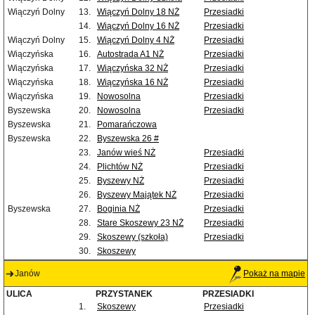
Wiączyń Dolny
13.
Wiączyń Dolny 18 NŻ
Przesiadki
14.
Wiączyń Dolny 16 NŻ
Przesiadki
Wiączyń Dolny
15.
Wiączyń Dolny 4 NŻ
Przesiadki
Wiączyńska
16.
Autostrada A1 NŻ
Przesiadki
Wiączyńska
17.
Wiączyńska 32 NŻ
Przesiadki
Wiączyńska
18.
Wiączyńska 16 NŻ
Przesiadki
Wiączyńska
19.
Nowosolna
Przesiadki
Byszewska
20.
Nowosolna
Przesiadki
Byszewska
21.
Pomarańczowa
Byszewska
22.
Byszewska 26 #
23.
Janów wieś NŻ
Przesiadki
24.
Plichtów NŻ
Przesiadki
25.
Byszewy NŻ
Przesiadki
26.
Byszewy Majątek NŻ
Przesiadki
Byszewska
27.
Boginia NŻ
Przesiadki
28.
Stare Skoszewy 23 NŻ
Przesiadki
29.
Skoszewy (szkoła)
Przesiadki
30.
Skoszewy
Janów
Pokaż na mapie
ULICA
PRZYSTANEK
PRZESIADKI
1.
Skoszewy
Przesiadki