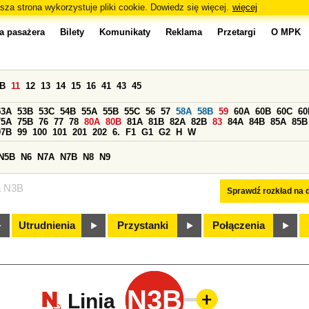
sza strona wykorzystuje pliki cookie. Dowiedz się więcej.
więcej
a pasażera
Bilety
Komunikaty
Reklama
Przetargi
O MPK
0B
11
12
13
14
15
16
41
43
45
53A
53B
53C
54B
55A
55B
55C
56
57
58A
58B
59
60A
60B
60C
60
75A
75B
76
77
78
80A
80B
81A
81B
82A
82B
83
84A
84B
85A
85B
97B
99
100
101
201
202
6.
F1
G1
G2
H
W
N5B
N6
N7A
N7B
N8
N9
a N3B
Sprawdź rozkład na d
Utrudnienia
Przystanki
Połączenia
N3B
Linia