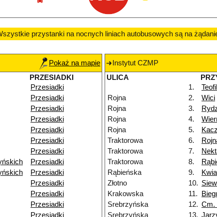
szystkie przystanki na nocnych liniach autobusowych są na żądani
Pokaż na mapie
Instytut CZMP
PRZESIADKI
ULICA
PRZ
Przesiadki
1.
Teof
Przesiadki
Rojna
2.
Wici
Przesiadki
Rojna
3.
Ryd
Przesiadki
Rojna
4.
Wier
Przesiadki
Rojna
5.
Kac
Przesiadki
Traktorowa
6.
Rojn
Przesiadki
Traktorowa
7.
Nekt
yńskich
Przesiadki
Traktorowa
8.
Rąbi
yńskich
Przesiadki
Rąbieńska
9.
Kwia
Przesiadki
Złotno
10.
Siew
Przesiadki
Krakowska
11.
Bieg
Przesiadki
Srebrzyńska
12.
Cm. 
Przesiadki
Srebrzyńska
13.
Jarz