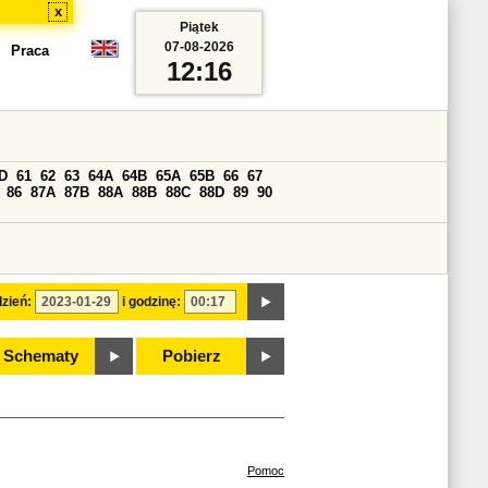
x
Piątek
07-08-2026
Praca
12:16
D
61
62
63
64A
64B
65A
65B
66
67
86
87A
87B
88A
88B
88C
88D
89
90
zień:
i godzinę:
Schematy
Pobierz
Pomoc