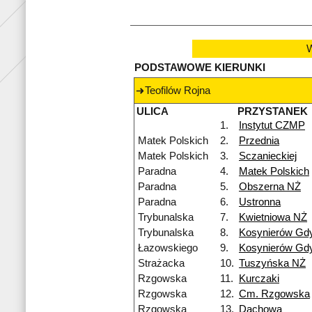
W
PODSTAWOWE KIERUNKI
Teofilów Rojna
ULICA
PRZYSTANEK
1.
Instytut CZMP
Matek Polskich
2.
Przednia
Matek Polskich
3.
Sczanieckiej
Paradna
4.
Matek Polskich
Paradna
5.
Obszerna NŻ
Paradna
6.
Ustronna
Trybunalska
7.
Kwietniowa NŻ
Trybunalska
8.
Kosynierów Gd
Łazowskiego
9.
Kosynierów Gd
Strażacka
10.
Tuszyńska NŻ
Rzgowska
11.
Kurczaki
Rzgowska
12.
Cm. Rzgowska
Rzgowska
13.
Dachowa