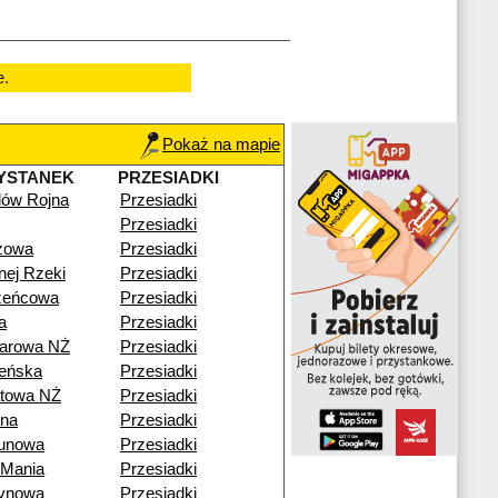
e.
Pokaż na mapie
YSTANEK
PRZESIADKI
ilów Rojna
Przesiadki
Przesiadki
zowa
Przesiadki
nej Rzeki
Przesiadki
zeńcowa
Przesiadki
a
Przesiadki
arowa NŻ
Przesiadki
eńska
Przesiadki
towa NŻ
Przesiadki
na
Przesiadki
unowa
Przesiadki
Mania
Przesiadki
ynowa
Przesiadki