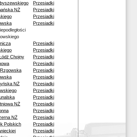
byszewskiego
Przesiadki
nańska NŻ
Przesiadki
skiego
Przesiadki
owska
Przesiadki
Niepodległości
owskiego
nicza
Przesiadki
skiego
Przesiadki
Łódź Chojny
Przesiadki
howa
Przesiadki
 Rzgowska
Przesiadki
owska
Przesiadki
yńska NŻ
Przesiadki
wskiego
Przesiadki
unalska
Przesiadki
tniowa NŻ
Przesiadki
onna
Przesiadki
zerna NŻ
Przesiadki
k Polskich
Przesiadki
nieckiej
Przesiadki