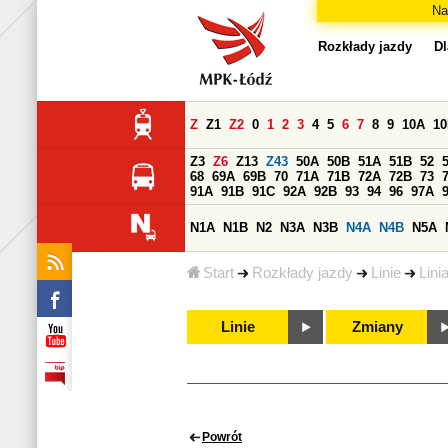
Na
Rozkłady jazdy
Dl
Z
Z1
Z2
0
1
2
3
4
5
6
7
8
9
10A
1
Z3
Z6
Z13
Z43
50A
50B
51A
51B
52
68
69A
69B
70
71A
71B
72A
72B
73
91A
91B
91C
92A
92B
93
94
96
97A
N1A
N1B
N2
N3A
N3B
N4A
N4B
N5A
Start
Rozkłady jazdy
Linie
Lini
Linie
Zmiany
Powrót