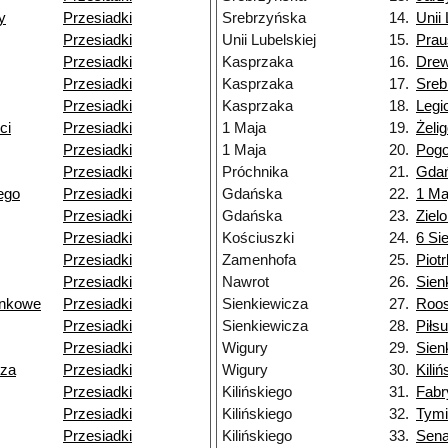
y
Przesiadki
Srebrzyńska
14.
Unii 
Przesiadki
Unii Lubelskiej
15.
Prau
Przesiadki
Kasprzaka
16.
Dre
Przesiadki
Kasprzaka
17.
Sreb
Przesiadki
Kasprzaka
18.
Legi
ci
Przesiadki
1 Maja
19.
Żeli
Przesiadki
1 Maja
20.
Pogo
Przesiadki
Próchnika
21.
Gda
ego
Przesiadki
Gdańska
22.
1 Ma
Przesiadki
Gdańska
23.
Ziel
Przesiadki
Kościuszki
24.
6 Si
Przesiadki
Zamenhofa
25.
Piot
Przesiadki
Nawrot
26.
Sien
unkowe
Przesiadki
Sienkiewicza
27.
Roos
Przesiadki
Sienkiewicza
28.
Piłs
Przesiadki
Wigury
29.
Sien
cza
Przesiadki
Wigury
30.
Kili
Przesiadki
Kilińskiego
31.
Fabr
Przesiadki
Kilińskiego
32.
Tymi
Przesiadki
Kilińskiego
33.
Sena