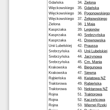
Gdańska
34.
Zielona
Więckowskiego
35.
Gdańska
Więckowskiego
36.
Pogonowskiego
Więckowskiego
37.
Żeligowskiego
Zielona
38.
1 Maja
Kasprzaka
39.
Legionów
Kasprzaka
40.
Srebrzyńska
Kasprzaka
41.
Drewnowska
Unii Lubelskiej
42.
Praussa
Srebrzyńska
43.
Unii Lubelskiej
Srebrzyńska
44.
Jarzynowa
Srebrzyńska
45.
Cm. Mania
Krakowska
46.
Biegunowa
Krakowska
47.
Siewna
Rąbieńska
48.
Kwiatowa NŻ
Traktorowa
49.
Rąbieńska
Traktorowa
50.
Nektarowa NŻ
Rojna
51.
Traktorowa
Rojna
52.
Kaczeńcowa
Rojna
53.
Wiernej Rzeki