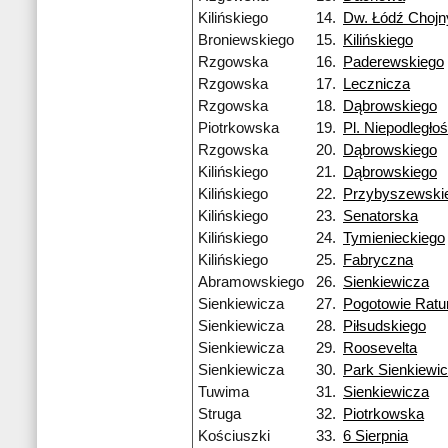
Kilińskiego
14.
Dw. Łódź Chojn
Broniewskiego
15.
Kilińskiego
Rzgowska
16.
Paderewskiego
Rzgowska
17.
Lecznicza
Rzgowska
18.
Dąbrowskiego
Piotrkowska
19.
Pl. Niepodległoś
Rzgowska
20.
Dąbrowskiego
Kilińskiego
21.
Dąbrowskiego
Kilińskiego
22.
Przybyszewski
Kilińskiego
23.
Senatorska
Kilińskiego
24.
Tymienieckiego
Kilińskiego
25.
Fabryczna
Abramowskiego
26.
Sienkiewicza
Sienkiewicza
27.
Pogotowie Rat
Sienkiewicza
28.
Piłsudskiego
Sienkiewicza
29.
Roosevelta
Sienkiewicza
30.
Park Sienkiewi
Tuwima
31.
Sienkiewicza
Struga
32.
Piotrkowska
Kościuszki
33.
6 Sierpnia