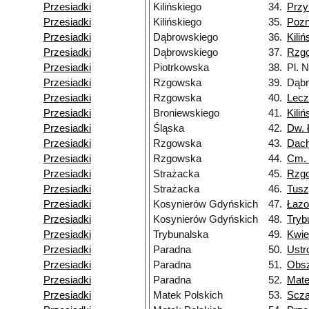
Przesiadki
Kilińskiego
34.
Przy
Przesiadki
Kilińskiego
35.
Poz
Przesiadki
Dąbrowskiego
36.
Kiliń
Przesiadki
Dąbrowskiego
37.
Rzg
Przesiadki
Piotrkowska
38.
Pl. 
Przesiadki
Rzgowska
39.
Dąbr
Przesiadki
Rzgowska
40.
Lecz
Przesiadki
Broniewskiego
41.
Kiliń
Przesiadki
Śląska
42.
Dw. 
Przesiadki
Rzgowska
43.
Dac
Przesiadki
Rzgowska
44.
Cm.
Przesiadki
Strażacka
45.
Rzg
Przesiadki
Strażacka
46.
Tusz
Przesiadki
Kosynierów Gdyńskich
47.
Łazo
Przesiadki
Kosynierów Gdyńskich
48.
Tryb
Przesiadki
Trybunalska
49.
Kwie
Przesiadki
Paradna
50.
Ustr
Przesiadki
Paradna
51.
Obs
Przesiadki
Paradna
52.
Mate
Przesiadki
Matek Polskich
53.
Scza