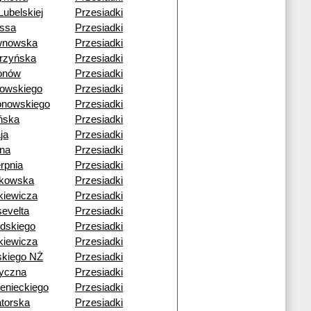
Lubelskiej
Przesiadki
ssa
Przesiadki
wnowska
Przesiadki
rzyńska
Przesiadki
onów
Przesiadki
gowskiego
Przesiadki
nowskiego
Przesiadki
ńska
Przesiadki
ja
Przesiadki
ona
Przesiadki
erpnia
Przesiadki
rkowska
Przesiadki
kiewicza
Przesiadki
evelta
Przesiadki
udskiego
Przesiadki
kiewicza
Przesiadki
ńskiego NŻ
Przesiadki
yczna
Przesiadki
enieckiego
Przesiadki
torska
Przesiadki