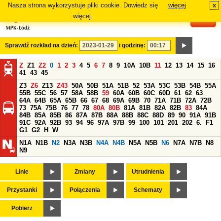
Nasza strona wykorzystuje pliki cookie. Dowiedz się
więcej
x
#
więcej.
Sprawdź rozkład na dzień:
i godzinę:
Z
Z1
Z2
0
1
2
3
4
5
6
7
8
9
10A
10B
11
12
13
14
15
16
41
43
45
Z3
Z6
Z13
Z43
50A
50B
51A
51B
52
53A
53C
53B
54B
55A
55B
55C
56
57
58A
58B
59
60A
60B
60C
60D
61
62
63
64A
64B
65A
65B
66
67
68
69A
69B
70
71A
71B
72A
72B
73
75A
75B
76
77
78
80A
80B
81A
81B
82A
82B
83
84A
84B
85A
85B
86
87A
87B
88A
88B
88C
88D
89
90
91A
91B
91C
92A
92B
93
94
96
97A
97B
99
100
101
201
202
6.
F1
G1
G2
H
W
N1A
N1B
N2
N3A
N3B
N4A
N4B
N5A
N5B
N6
N7A
N7B
N8
N9
Linie
Zmiany
Utrudnienia
Przystanki
Połączenia
Schematy
Pobierz