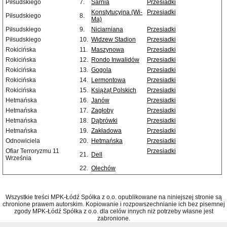
Piłsudskiego
7.
Sarnia
Przesiadki
Konstytucyjna (Wi-
Przesiadki
Piłsudskiego
8.
Ma)
Piłsudskiego
9.
Niciarniana
Przesiadki
Piłsudskiego
10.
Widzew Stadion
Przesiadki
Rokicińska
11.
Maszynowa
Przesiadki
Rokicińska
12.
Rondo Inwalidów
Przesiadki
Rokicińska
13.
Gogola
Przesiadki
Rokicińska
14.
Lermontowa
Przesiadki
Rokicińska
15.
Książąt Polskich
Przesiadki
Hetmańska
16.
Janów
Przesiadki
Hetmańska
17.
Zagłoby
Przesiadki
Hetmańska
18.
Dąbrówki
Przesiadki
Hetmańska
19.
Zakładowa
Przesiadki
Odnowiciela
20.
Hetmańska
Przesiadki
Ofiar Terroryzmu 11
Przesiadki
21.
Dell
Września
22.
Olechów
Wszystkie treści MPK-Łódź Spółka z o.o. opublikowane na niniejszej stronie są
chronione prawem autorskim. Kopiowanie i rozpowszechnianie ich bez pisemnej
zgody MPK-Łódź Spółka z o.o. dla celów innych niż potrzeby własne jest
zabronione.