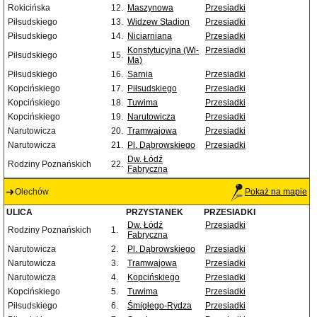
Rokicińska
12.
Maszynowa
Przesiadki
Piłsudskiego
13.
Widzew Stadion
Przesiadki
Piłsudskiego
14.
Niciarniana
Przesiadki
Konstytucyjna (Wi-
Przesiadki
Piłsudskiego
15.
Ma)
Piłsudskiego
16.
Sarnia
Przesiadki
Kopcińskiego
17.
Piłsudskiego
Przesiadki
Kopcińskiego
18.
Tuwima
Przesiadki
Kopcińskiego
19.
Narutowicza
Przesiadki
Narutowicza
20.
Tramwajowa
Przesiadki
Narutowicza
21.
Pl. Dąbrowskiego
Przesiadki
Dw. Łódź
Rodziny Poznańskich
22.
Fabryczna
Olechów
Pokaż na mapie
ULICA
PRZYSTANEK
PRZESIADKI
Dw. Łódź
Przesiadki
Rodziny Poznańskich
1.
Fabryczna
Narutowicza
2.
Pl. Dąbrowskiego
Przesiadki
Narutowicza
3.
Tramwajowa
Przesiadki
Narutowicza
4.
Kopcińskiego
Przesiadki
Kopcińskiego
5.
Tuwima
Przesiadki
Piłsudskiego
6.
Śmigłego-Rydza
Przesiadki