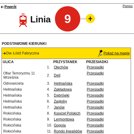
Pomoc
Powrót
9
Linia
PODSTAWOWE KIERUNKI
Dw. Łódź Fabryczna
Pokaż na mapie
ULICA
PRZYSTANEK
PRZESIADKI
1.
Olechów
Przesiadki
Ofiar Terroryzmu 11
Przesiadki
2.
Dell
Września
Odnowiciela
3.
Hetmańska
Przesiadki
Hetmańska
4.
Zakładowa
Przesiadki
Hetmańska
5.
Dąbrówki
Przesiadki
Hetmańska
6.
Zagłoby
Przesiadki
Hetmańska
7.
Janów
Przesiadki
Rokicińska
8.
Książąt Polskich
Przesiadki
Rokicińska
9.
Lermontowa
Przesiadki
Rokicińska
10.
Gogola
Przesiadki
Rokicińska
11.
Rondo Inwalidów
Przesiadki