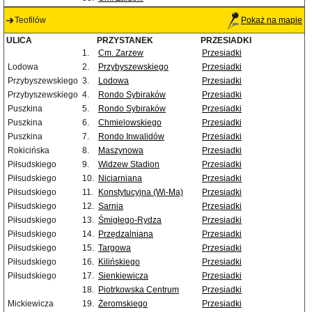
Teofilów
Pokaż na mapie
ULICA
PRZYSTANEK
PRZESIADKI
1.
Cm. Zarzew
Przesiadki
Lodowa
2.
Przybyszewskiego
Przesiadki
Przybyszewskiego
3.
Lodowa
Przesiadki
Przybyszewskiego
4.
Rondo Sybiraków
Przesiadki
Puszkina
5.
Rondo Sybiraków
Przesiadki
Puszkina
6.
Chmielowskiego
Przesiadki
Puszkina
7.
Rondo Inwalidów
Przesiadki
Rokicińska
8.
Maszynowa
Przesiadki
Piłsudskiego
9.
Widzew Stadion
Przesiadki
Piłsudskiego
10.
Niciarniana
Przesiadki
Piłsudskiego
11.
Konstytucyjna (Wi-Ma)
Przesiadki
Piłsudskiego
12.
Sarnia
Przesiadki
Piłsudskiego
13.
Śmigłego-Rydza
Przesiadki
Piłsudskiego
14.
Przędzalniana
Przesiadki
Piłsudskiego
15.
Targowa
Przesiadki
Piłsudskiego
16.
Kilińskiego
Przesiadki
Piłsudskiego
17.
Sienkiewicza
Przesiadki
18.
Piotrkowska Centrum
Przesiadki
Mickiewicza
19.
Żeromskiego
Przesiadki