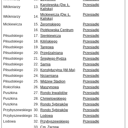
Karolewska (Dw. Ł.
Przesiadki
Włókniarzy
13.
Kaliska)
Mickiewicza (Dw. Ł.
Przesiadki
Włókniarzy
14.
Kaliska)
Mickiewicza
15.
Żeromskiego
Przesiadki
16.
Piotrkowska Centrum
Przesiadki
Piłsudskiego
17.
Sienkiewicza
Przesiadki
Piłsudskiego
18.
Kilińskiego
Przesiadki
Piłsudskiego
19.
Targowa
Przesiadki
Piłsudskiego
20.
Przędzalniana
Przesiadki
Piłsudskiego
21.
Śmigłego-Rydza
Przesiadki
Piłsudskiego
22.
Sarnia
Przesiadki
Piłsudskiego
23.
Konstytucyjna (Wi-Ma)
Przesiadki
Piłsudskiego
24.
Niciarniana
Przesiadki
Piłsudskiego
25.
Widzew Stadion
Przesiadki
Rokicińska
26.
Maszynowa
Przesiadki
Puszkina
27.
Rondo Inwalidów
Przesiadki
Puszkina
28.
Chmielowskiego
Przesiadki
Puszkina
29.
Rondo Sybiraków
Przesiadki
Przybyszewskiego
30.
Rondo Sybiraków
Przesiadki
Przybyszewskiego
31.
Lodowa
Przesiadki
Lodowa
32.
Przybyszewskiego
Przesiadki
33.
Cm. Zarzew