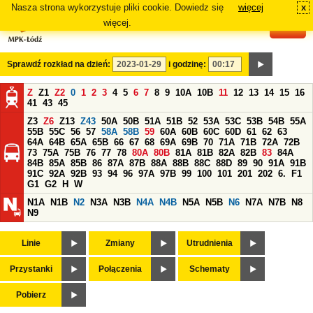
Nasza strona wykorzystuje pliki cookie. Dowiedz się
więcej
x
#
więcej.
Sprawdź rozkład na dzień:
i godzinę:
Z
Z1
Z2
0
1
2
3
4
5
6
7
8
9
10A
10B
11
12
13
14
15
16
41
43
45
Z3
Z6
Z13
Z43
50A
50B
51A
51B
52
53A
53C
53B
54B
55A
55B
55C
56
57
58A
58B
59
60A
60B
60C
60D
61
62
63
64A
64B
65A
65B
66
67
68
69A
69B
70
71A
71B
72A
72B
73
75A
75B
76
77
78
80A
80B
81A
81B
82A
82B
83
84A
84B
85A
85B
86
87A
87B
88A
88B
88C
88D
89
90
91A
91B
91C
92A
92B
93
94
96
97A
97B
99
100
101
201
202
6.
F1
G1
G2
H
W
N1A
N1B
N2
N3A
N3B
N4A
N4B
N5A
N5B
N6
N7A
N7B
N8
N9
Linie
Zmiany
Utrudnienia
Przystanki
Połączenia
Schematy
Pobierz