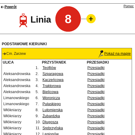
Pomoc
Powrót
8
Linia
PODSTAWOWE KIERUNKI
Cm. Zarzew
Pokaż na mapie
ULICA
PRZYSTANEK
PRZESIADKI
1.
Teofilów
Przesiadki
Aleksandrowska
2.
Szparagowa
Przesiadki
Aleksandrowska
3.
Kaczeńcowa
Przesiadki
Aleksandrowska
4.
Traktorowa
Przesiadki
Aleksandrowska
5.
Bielicowa
Przesiadki
Limanowskiego
6.
Woronicza
Przesiadki
Limanowskiego
7.
Pułaskiego
Przesiadki
Włókniarzy
8.
Lutomierska
Przesiadki
Włókniarzy
9.
Żubardzka
Przesiadki
Włókniarzy
10.
Długosza
Przesiadki
Włókniarzy
11.
Srebrzyńska
Przesiadki
Włókniarzy
12.
Legionów
Przesiadki