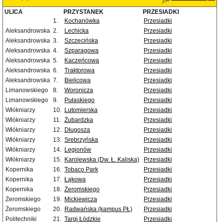
ULICA
PRZYSTANEK
PRZESIADKI
1.
Kochanówka
Przesiadki
Aleksandrowska
2.
Lechicka
Przesiadki
Aleksandrowska
3.
Szczecińska
Przesiadki
Aleksandrowska
4.
Szparagowa
Przesiadki
Aleksandrowska
5.
Kaczeńcowa
Przesiadki
Aleksandrowska
6.
Traktorowa
Przesiadki
Aleksandrowska
7.
Bielicowa
Przesiadki
Limanowskiego
8.
Woronicza
Przesiadki
Limanowskiego
9.
Pułaskiego
Przesiadki
Włókniarzy
10.
Lutomierska
Przesiadki
Włókniarzy
11.
Żubardzka
Przesiadki
Włókniarzy
12.
Długosza
Przesiadki
Włókniarzy
13.
Srebrzyńska
Przesiadki
Włókniarzy
14.
Legionów
Przesiadki
Włókniarzy
15.
Karolewska (Dw. Ł. Kaliska)
Przesiadki
Kopernika
16.
Tobaco Park
Przesiadki
Kopernika
17.
Łąkowa
Przesiadki
Kopernika
18.
Żeromskiego
Przesiadki
Żeromskiego
19.
Mickiewicza
Przesiadki
Żeromskiego
20.
Radwańska (kampus PŁ)
Przesiadki
Politechniki
21.
Targi Łódzkie
Przesiadki