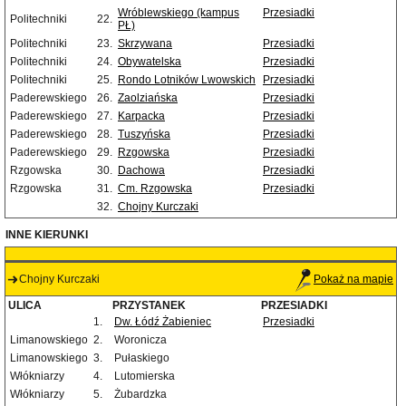
Wróblewskiego (kampus
Przesiadki
Politechniki
22.
PŁ)
Politechniki
23.
Skrzywana
Przesiadki
Politechniki
24.
Obywatelska
Przesiadki
Politechniki
25.
Rondo Lotników Lwowskich
Przesiadki
Paderewskiego
26.
Zaolziańska
Przesiadki
Paderewskiego
27.
Karpacka
Przesiadki
Paderewskiego
28.
Tuszyńska
Przesiadki
Paderewskiego
29.
Rzgowska
Przesiadki
Rzgowska
30.
Dachowa
Przesiadki
Rzgowska
31.
Cm. Rzgowska
Przesiadki
32.
Chojny Kurczaki
INNE KIERUNKI
Chojny Kurczaki
Pokaż na mapie
ULICA
PRZYSTANEK
PRZESIADKI
1.
Dw. Łódź Żabieniec
Przesiadki
Limanowskiego
2.
Woronicza
Limanowskiego
3.
Pułaskiego
Włókniarzy
4.
Lutomierska
Włókniarzy
5.
Żubardzka