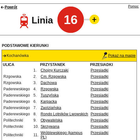
Pomoc
Powrót
16
Linia
PODSTAWOWE KIERUNKI
Kochanówka
Pokaż na mapie
ULICA
PRZYSTANEK
PRZESIADKI
1.
Chojny Kurczaki
Przesiadki
Rzgowska
2.
Cm. Rzgowska
Przesiadki
Rzgowska
3.
Dachowa
Przesiadki
Paderewskiego
4.
Rzgowska
Przesiadki
Paderewskiego
5.
Tuszyńska
Przesiadki
Paderewskiego
6.
Karpacka
Przesiadki
Paderewskiego
7.
Zaolziańska
Przesiadki
Paderewskiego
8.
Rondo Lotników Lwowskich
Przesiadki
Politechniki
9.
Obywatelska
Przesiadki
Politechniki
10.
Skrzywana
Przesiadki
Wróblewskiego (kampus
Przesiadki
Politechniki
11.
PŁ)