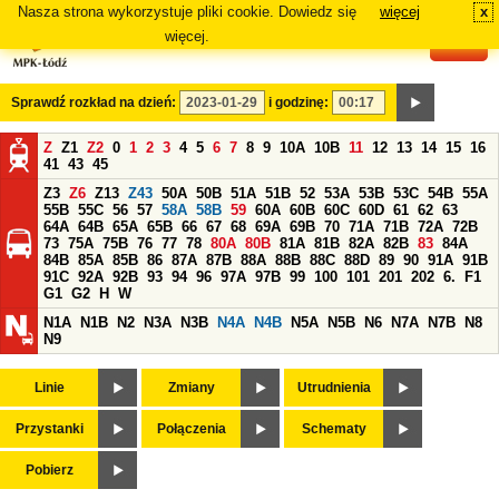
Nasza strona wykorzystuje pliki cookie. Dowiedz się
więcej
x
#
więcej.
Sprawdź rozkład na dzień:
i godzinę:
Z
Z1
Z2
0
1
2
3
4
5
6
7
8
9
10A
10B
11
12
13
14
15
16
41
43
45
Z3
Z6
Z13
Z43
50A
50B
51A
51B
52
53A
53B
53C
54B
55A
55B
55C
56
57
58A
58B
59
60A
60B
60C
60D
61
62
63
64A
64B
65A
65B
66
67
68
69A
69B
70
71A
71B
72A
72B
73
75A
75B
76
77
78
80A
80B
81A
81B
82A
82B
83
84A
84B
85A
85B
86
87A
87B
88A
88B
88C
88D
89
90
91A
91B
91C
92A
92B
93
94
96
97A
97B
99
100
101
201
202
6.
F1
G1
G2
H
W
N1A
N1B
N2
N3A
N3B
N4A
N4B
N5A
N5B
N6
N7A
N7B
N8
N9
Linie
Zmiany
Utrudnienia
Przystanki
Połączenia
Schematy
Pobierz