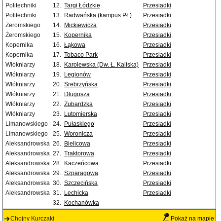
Politechniki
12.
Targi Łódzkie
Przesiadki
Politechniki
13.
Radwańska (kampus PŁ)
Przesiadki
Żeromskiego
14.
Mickiewicza
Przesiadki
Żeromskiego
15.
Kopernika
Przesiadki
Kopernika
16.
Łąkowa
Przesiadki
Kopernika
17.
Tobaco Park
Przesiadki
Włókniarzy
18.
Karolewska (Dw. Ł. Kaliska)
Przesiadki
Włókniarzy
19.
Legionów
Przesiadki
Włókniarzy
20.
Srebrzyńska
Przesiadki
Włókniarzy
21.
Długosza
Przesiadki
Włókniarzy
22.
Żubardzka
Przesiadki
Włókniarzy
23.
Lutomierska
Przesiadki
Limanowskiego
24.
Pułaskiego
Przesiadki
Limanowskiego
25.
Woronicza
Przesiadki
Aleksandrowska
26.
Bielicowa
Przesiadki
Aleksandrowska
27.
Traktorowa
Przesiadki
Aleksandrowska
28.
Kaczeńcowa
Przesiadki
Aleksandrowska
29.
Szparagowa
Przesiadki
Aleksandrowska
30.
Szczecińska
Przesiadki
Aleksandrowska
31.
Lechicka
Przesiadki
32.
Kochanówka
Chojny Kurczaki
Pokaż na mapie