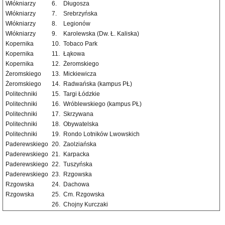
Włókniarzy
6.
Długosza
Włókniarzy
7.
Srebrzyńska
Włókniarzy
8.
Legionów
Włókniarzy
9.
Karolewska (Dw. Ł. Kaliska)
Kopernika
10.
Tobaco Park
Kopernika
11.
Łąkowa
Kopernika
12.
Żeromskiego
Żeromskiego
13.
Mickiewicza
Żeromskiego
14.
Radwańska (kampus PŁ)
Politechniki
15.
Targi Łódzkie
Politechniki
16.
Wróblewskiego (kampus PŁ)
Politechniki
17.
Skrzywana
Politechniki
18.
Obywatelska
Politechniki
19.
Rondo Lotników Lwowskich
Paderewskiego
20.
Zaolziańska
Paderewskiego
21.
Karpacka
Paderewskiego
22.
Tuszyńska
Paderewskiego
23.
Rzgowska
Rzgowska
24.
Dachowa
Rzgowska
25.
Cm. Rzgowska
26.
Chojny Kurczaki