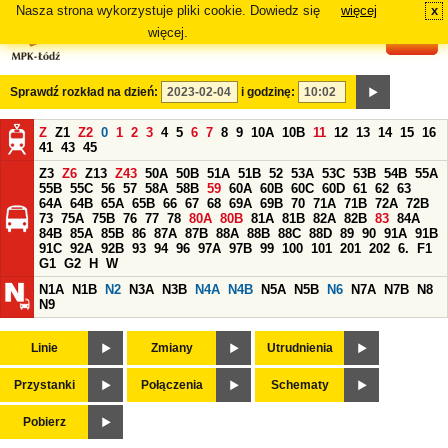
Nasza strona wykorzystuje pliki cookie. Dowiedz się
więcej
x
#
więcej.
Sprawdź rozkład na dzień:
i godzinę:
Z
Z1
Z2
0
1
2
3
4
5
6
7
8
9
10A
10B
11
12
13
14
15
16
41
43
45
Z3
Z6
Z13
Z43
50A
50B
51A
51B
52
53A
53C
53B
54B
55A
55B
55C
56
57
58A
58B
59
60A
60B
60C
60D
61
62
63
64A
64B
65A
65B
66
67
68
69A
69B
70
71A
71B
72A
72B
73
75A
75B
76
77
78
80A
80B
81A
81B
82A
82B
83
84A
84B
85A
85B
86
87A
87B
88A
88B
88C
88D
89
90
91A
91B
91C
92A
92B
93
94
96
97A
97B
99
100
101
201
202
6.
F1
G1
G2
H
W
N1A
N1B
N2
N3A
N3B
N4A
N4B
N5A
N5B
N6
N7A
N7B
N8
N9
Linie
Zmiany
Utrudnienia
Przystanki
Połączenia
Schematy
Pobierz