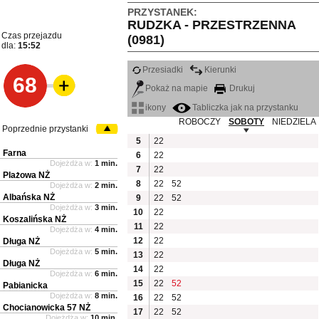
PRZYSTANEK:
RUDZKA - PRZESTRZENNA
Czas przejazdu
(0981)
dla:
15:52
Przesiadki
Kierunki
68
Pokaż na mapie
Drukuj
ikony
Tabliczka jak na przystanku
ROBOCZY
SOBOTY
NIEDZIELA
Poprzednie przystanki
5
22
Farna
6
22
Dojeżdża w:
1 min.
7
22
Plażowa NŻ
8
22
52
Dojeżdża w:
2 min.
Albańska NŻ
9
22
52
Dojeżdża w:
3 min.
10
22
Koszalińska NŻ
11
22
Dojeżdża w:
4 min.
12
22
Długa NŻ
Dojeżdża w:
5 min.
13
22
Długa NŻ
14
22
Dojeżdża w:
6 min.
15
22
52
Pabianicka
Dojeżdża w:
8 min.
16
22
52
Chocianowicka 57 NŻ
17
22
52
Dojeżdża w:
10 min.