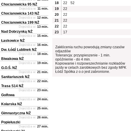
18
22
52
Chocianowicka 95 NŻ
Dojeżdża w:
11 min.
19
22
Chocianowicka 143 NŻ
20
22
Dojeżdża w:
12 min.
21
22
Chocianowicka 199 NŻ
22
22
Dojeżdża w:
13 min.
Nad Dobrzynką NŻ
23
17
Dojeżdża w:
15 min.
Łaskowice NŻ
Dojeżdża w:
16 min.
Zakłócenia ruchu powodują zmiany czasów
Dw. Łódź Lublinek NŻ
odjazdów
Dojeżdża w:
18 min.
Tolerancja: przyspieszenie - 1 min.
Biwakowa NŻ
opóźnienie - do 4 min.
Dojeżdża w:
19 min.
Kopiowanie i rozpowszechnianie rozkładów
jazdy w celach zarobkowych bez zgody MPK
G.O.Ś. NŻ
Łódź Spółka z o.o jest zabronione.
Dojeżdża w:
21 min.
Sanitariuszek NŻ
Dojeżdża w:
22 min.
Trasa S14 NŻ
Dojeżdża w:
23 min.
Golfowa
Dojeżdża w:
24 min.
Kolarska NŻ
Dojeżdża w:
25 min.
Gimnastyczna NŻ
Dojeżdża w:
26 min.
Popiełuszki
Dojeżdża w:
27 min.