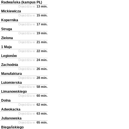
Radwańska (kampus PŁ)
Dojeżdża w:
13 min.
Mickiewicza
Dojeżdża w:
15 min.
Kopernika
Dojeżdża w:
17 min.
Struga
Dojeżdża w:
19 min.
Zielona
Dojeżdża w:
21 min.
1 Maja
Dojeżdża w:
22 min.
Legionów
Dojeżdża w:
24 min.
Zachodnia
Dojeżdża w:
26 min.
Manufaktura
Dojeżdża w:
28 min.
Lutomierska
Dojeżdża w:
58 min.
Limanowskiego
Dojeżdża w:
60 min.
Dolna
Dojeżdża w:
62 min.
Adwokacka
Dojeżdża w:
63 min.
Julianowska
Dojeżdża w:
65 min.
Biegańskiego