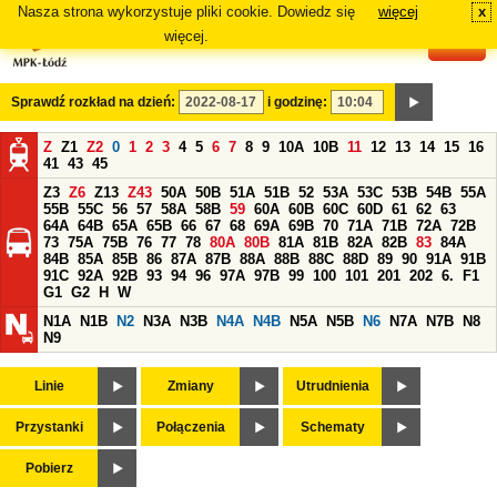
Nasza strona wykorzystuje pliki cookie. Dowiedz się
więcej
x
#
więcej.
Sprawdź rozkład na dzień:
i godzinę:
Z
Z1
Z2
0
1
2
3
4
5
6
7
8
9
10A
10B
11
12
13
14
15
16
41
43
45
Z3
Z6
Z13
Z43
50A
50B
51A
51B
52
53A
53C
53B
54B
55A
55B
55C
56
57
58A
58B
59
60A
60B
60C
60D
61
62
63
64A
64B
65A
65B
66
67
68
69A
69B
70
71A
71B
72A
72B
73
75A
75B
76
77
78
80A
80B
81A
81B
82A
82B
83
84A
84B
85A
85B
86
87A
87B
88A
88B
88C
88D
89
90
91A
91B
91C
92A
92B
93
94
96
97A
97B
99
100
101
201
202
6.
F1
G1
G2
H
W
N1A
N1B
N2
N3A
N3B
N4A
N4B
N5A
N5B
N6
N7A
N7B
N8
N9
Linie
Zmiany
Utrudnienia
Przystanki
Połączenia
Schematy
Pobierz