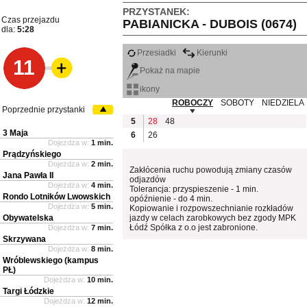
PRZYSTANEK:
Czas przejazdu
PABIANICKA - DUBOIS (0674)
dla:
5:28
Przesiadki
Kierunki
11
Pokaż na mapie
ikony
ROBOCZY
SOBOTY
NIEDZIELA
Poprzednie przystanki
5
28
48
3 Maja
6
26
Dojeżdża w:
1 min.
Prądzyńskiego
Dojeżdża w:
2 min.
Zakłócenia ruchu powodują zmiany czasów
Jana Pawła II
odjazdów
Dojeżdża w:
4 min.
Tolerancja: przyspieszenie - 1 min.
Rondo Lotników Lwowskich
opóźnienie - do 4 min.
Dojeżdża w:
5 min.
Kopiowanie i rozpowszechnianie rozkładów
Obywatelska
jazdy w celach zarobkowych bez zgody MPK
Łódź Spółka z o.o jest zabronione.
Dojeżdża w:
7 min.
Skrzywana
Dojeżdża w:
8 min.
Wróblewskiego (kampus
PŁ)
Dojeżdża w:
10 min.
Targi Łódzkie
Dojeżdża w:
12 min.