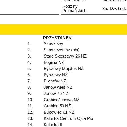
Narutowicza
34.
P.O.W. 
Rodziny
35.
Dw. Łódź
Poznańskich
PRZYSTANEK
1.
Skoszewy
2.
Skoszewy (szkoła)
3.
Stare Skoszewy 26 NŻ
4.
Boginia NŻ
5.
Byszewy Majątek NŻ
6.
Byszewy NŻ
7.
Plichtów NŻ
8.
Janów wieś NŻ
9.
Janów 7b NŻ
10.
Grabina/Lipowa NŻ
11.
Grabina 50 NŻ
12.
Bukowiec 61 NŻ
13.
Kalonka Centrum Ojca Pio
14.
Kalonka II