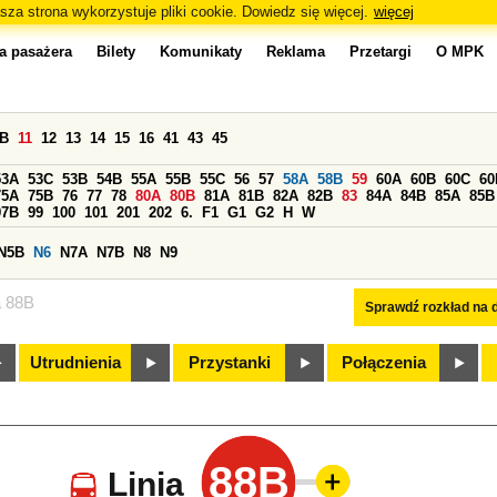
sza strona wykorzystuje pliki cookie. Dowiedz się więcej.
więcej
a pasażera
Bilety
Komunikaty
Reklama
Przetargi
O MPK
0B
11
12
13
14
15
16
41
43
45
53A
53C
53B
54B
55A
55B
55C
56
57
58A
58B
59
60A
60B
60C
60
75A
75B
76
77
78
80A
80B
81A
81B
82A
82B
83
84A
84B
85A
85B
97B
99
100
101
201
202
6.
F1
G1
G2
H
W
N5B
N6
N7A
N7B
N8
N9
a 88B
Sprawdź rozkład na d
Utrudnienia
Przystanki
Połączenia
88B
Linia