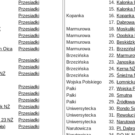
Przesiadki
14.
Kalonka I
Przesiadki
15.
Kalonka
Przesiadki
Kopanka
16.
Kopanka
Przesiadki
17.
Dąbrowa
Ż
Przesiadki
Marmurowa
18.
Moskuliki
Przesiadki
Marmurowa
19.
Opolska
Przesiadki
Marmurowa
20.
Beskidz
m Ojca
Przesiadki
Marmurowa
21.
Brzezińs
Brzezińska
22.
Marmur
Przesiadki
Brzezińska
23.
Janosika
Przesiadki
Brzezińska
24.
Kerna N
 NŻ
Przesiadki
Brzezińska
25.
Śnieżna
Wojska Polskiego
26.
Łomnick
Przesiadki
Palki
27.
Wojska P
Przesiadki
Palki
28.
Smutna
Przesiadki
Palki
29.
Źródłowa
ek NŻ
Przesiadki
Uniwersytecka
30.
Rondo So
Przesiadki
Uniwersytecka
31.
Rewolucji
 23 NŻ
Przesiadki
Uniwersytecka
32.
Narutowi
ła)
Przesiadki
Narutowicza
33.
Pl. Dąbr