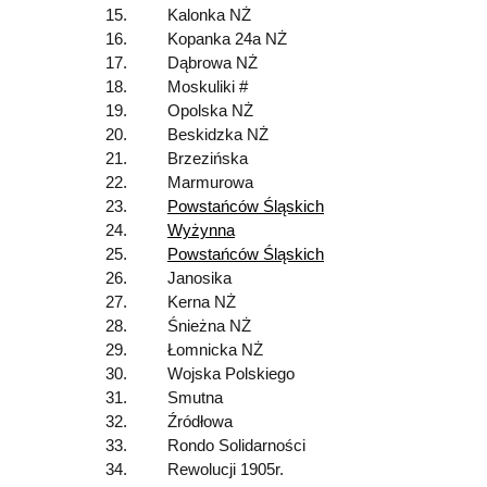
15.
Kalonka NŻ
16.
Kopanka 24a NŻ
17.
Dąbrowa NŻ
18.
Moskuliki #
19.
Opolska NŻ
20.
Beskidzka NŻ
21.
Brzezińska
22.
Marmurowa
23.
Powstańców Śląskich
24.
Wyżynna
25.
Powstańców Śląskich
26.
Janosika
27.
Kerna NŻ
28.
Śnieżna NŻ
29.
Łomnicka NŻ
30.
Wojska Polskiego
31.
Smutna
32.
Źródłowa
33.
Rondo Solidarności
34.
Rewolucji 1905r.