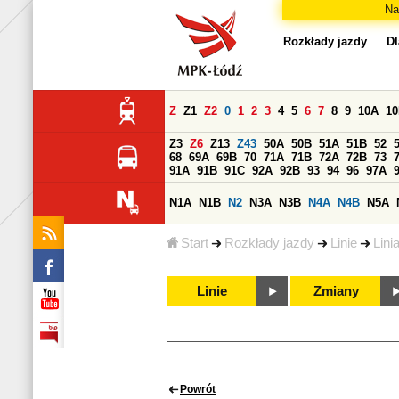
Na
Rozkłady jazdy
Dl
Z
Z1
Z2
0
1
2
3
4
5
6
7
8
9
10A
1
Z3
Z6
Z13
Z43
50A
50B
51A
51B
52
68
69A
69B
70
71A
71B
72A
72B
73
91A
91B
91C
92A
92B
93
94
96
97A
N1A
N1B
N2
N3A
N3B
N4A
N4B
N5A
Start
Rozkłady jazdy
Linie
Lini
Linie
Zmiany
Powrót