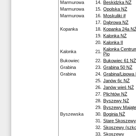
Marmurowa
14.
Beskidzka NŻ
Marmurowa
15.
Opolska NŻ
Marmurowa
16.
Moskuliki #
17.
Dąbrowa NŻ
Kopanka
18.
Kopanka 24a N
19.
Kalonka NŻ
20.
Kalonka II
Kalonka Centru
Kalonka
21.
Pio
Bukowiec
22.
Bukowiec 61 NŻ
Grabina
23.
Grabina 50 NŻ
Grabina
24.
Grabina/Lipowa
25.
Janów 6c NŻ
26.
Janów wieś NŻ
27.
Plichtów NŻ
28.
Byszewy NŻ
29.
Byszewy Mająt
Byszewska
30.
Boginia NŻ
31.
Stare Skoszewy
32.
Skoszewy (szko
33.
Skoszewy