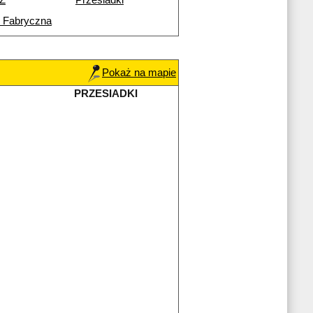
NŻ
Przesiadki
 Fabryczna
Pokaż na mapie
PRZESIADKI