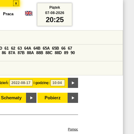
x
Piątek
07-08-2026
Praca
20:25
D
61
62
63
64A
64B
65A
65B
66
67
86
87A
87B
88A
88B
88C
88D
89
90
zień:
i godzinę:
Schematy
Pobierz
Pomoc