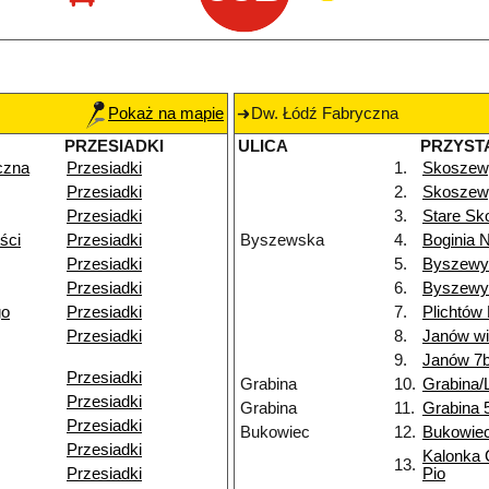
Pokaż na mapie
Dw. Łódź Fabryczna
PRZESIADKI
ULICA
PRZYST
czna
Przesiadki
1.
Skoszew
Przesiadki
2.
Skoszewy
Przesiadki
3.
Stare Sk
ści
Przesiadki
Byszewska
4.
Boginia 
Przesiadki
5.
Byszewy
Przesiadki
6.
Byszewy
go
Przesiadki
7.
Plichtów
Przesiadki
8.
Janów w
9.
Janów 7
Przesiadki
Grabina
10.
Grabina/
Przesiadki
Grabina
11.
Grabina 
Przesiadki
Bukowiec
12.
Bukowie
Przesiadki
Kalonka 
13.
Przesiadki
Pio