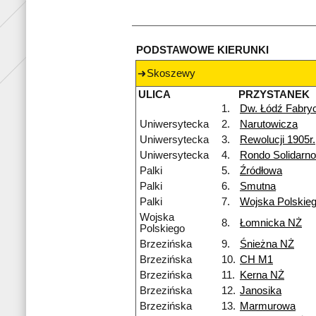
PODSTAWOWE KIERUNKI
Skoszewy
ULICA
PRZYSTANEK
1.
Dw. Łódź Fabry
Uniwersytecka
2.
Narutowicza
Uniwersytecka
3.
Rewolucji 1905r.
Uniwersytecka
4.
Rondo Solidarno
Palki
5.
Źródłowa
Palki
6.
Smutna
Palki
7.
Wojska Polskie
Wojska
8.
Łomnicka NŻ
Polskiego
Brzezińska
9.
Śnieżna NŻ
Brzezińska
10.
CH M1
Brzezińska
11.
Kerna NŻ
Brzezińska
12.
Janosika
Brzezińska
13.
Marmurowa