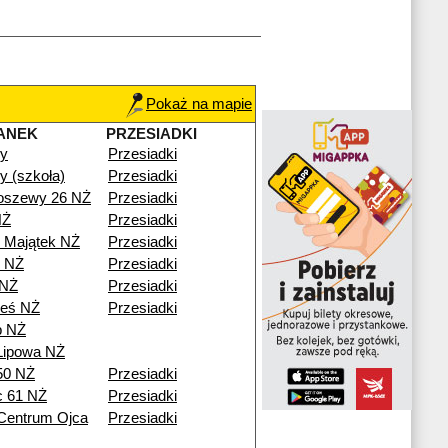
Pokaż na mapie
ANEK
PRZESIADKI
y
Przesiadki
 (szkoła)
Przesiadki
oszewy 26 NŻ
Przesiadki
NŻ
Przesiadki
 Majątek NŻ
Przesiadki
 NŻ
Przesiadki
 NŻ
Przesiadki
ieś NŻ
Przesiadki
b NŻ
Lipowa NŻ
50 NŻ
Przesiadki
c 61 NŻ
Przesiadki
Centrum Ojca
Przesiadki