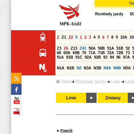
Na
Rozkłady jazdy
Dl
Z
Z1
Z2
0
1
2
3
4
5
6
7
8
9
10A
1
Z3
Z6
Z13
Z43
50A
50B
51A
51B
52
68
69A
69B
70
71A
71B
72A
72B
73
91A
91B
91C
92A
92B
93
94
96
97A
N1A
N1B
N2
N3A
N3B
N4A
N4B
N5A
Start
Rozkłady jazdy
Linie
Lini
Linie
Zmiany
Powrót