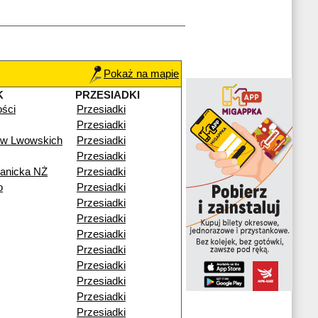
Pokaż na mapie
K
PRZESIADKI
ości
Przesiadki
Przesiadki
ów Lwowskich
Przesiadki
Przesiadki
ianicka NŻ
Przesiadki
o
Przesiadki
Przesiadki
Przesiadki
Przesiadki
Przesiadki
Przesiadki
Przesiadki
Przesiadki
Przesiadki