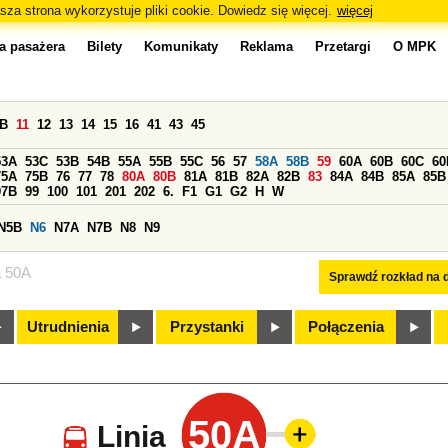
sza strona wykorzystuje pliki cookie. Dowiedz się więcej.
więcej
a pasażera
Bilety
Komunikaty
Reklama
Przetargi
O MPK
0B
11
12
13
14
15
16
41
43
45
53A
53C
53B
54B
55A
55B
55C
56
57
58A
58B
59
60A
60B
60C
60
75A
75B
76
77
78
80A
80B
81A
81B
82A
82B
83
84A
84B
85A
85B
97B
99
100
101
201
202
6.
F1
G1
G2
H
W
N5B
N6
N7A
N7B
N8
N9
a 50A
Sprawdź rozkład na d
Utrudnienia
Przystanki
Połączenia
50A
Linia