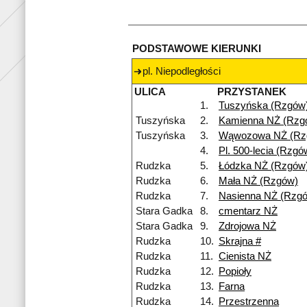
PODSTAWOWE KIERUNKI
pl. Niepodległości
ULICA
PRZYSTANEK
1.
Tuszyńska (Rzgów
Tuszyńska
2.
Kamienna NŻ (Rzg
Tuszyńska
3.
Wąwozowa NŻ (Rz
4.
Pl. 500-lecia (Rzgó
Rudzka
5.
Łódzka NŻ (Rzgów
Rudzka
6.
Mała NŻ (Rzgów)
Rudzka
7.
Nasienna NŻ (Rzg
Stara Gadka
8.
cmentarz NŻ
Stara Gadka
9.
Zdrojowa NŻ
Rudzka
10.
Skrajna #
Rudzka
11.
Cienista NŻ
Rudzka
12.
Popioły
Rudzka
13.
Farna
Rudzka
14.
Przestrzenna