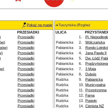
Pokaż na mapie
Tuszyńska (Rzgów)
PRZESIADKI
ULICA
PRZYSTANE
)
Przesiadki
1.
Pl. Niepodległ
ów)
Przesiadki
Pabianicka
2.
Wólczańska
gów)
Przesiadki
Pabianicka
3.
Rondo Lotnik
w)
Przesiadki
Pabianicka
4.
Jana Pawła II
)
Przesiadki
Pabianicka
5.
Dw. Łódź Pab
Przesiadki
Pabianicka
6.
Prądzyńskieg
ów)
Przesiadki
Pabianicka
7.
3 Maja
Przesiadki
Pabianicka
8.
Dubois
Przesiadki
Rudzka
9.
Pabianicka
Przesiadki
Rudzka
10.
Municypalna
Przesiadki
Rudzka
11.
Przestrzenna
Przesiadki
Rudzka
12.
Farna
Przesiadki
Rudzka
13.
Popioły
Przesiadki
Rudzka
14.
Cienista NŻ