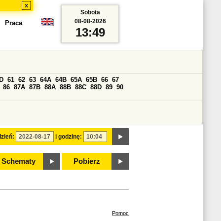
x
Sobota
08-08-2026
Praca
13:49
D
61
62
63
64A
64B
65A
65B
66
67
86
87A
87B
88A
88B
88C
88D
89
90
zień:
i godzinę:
Schematy
Pobierz
Pomoc