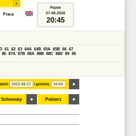
x
Piątek
07-08-2026
Praca
20:45
D
61
62
63
64A
64B
65A
65B
66
67
86
87A
87B
88A
88B
88C
88D
89
90
zień:
i godzinę:
Schematy
Pobierz