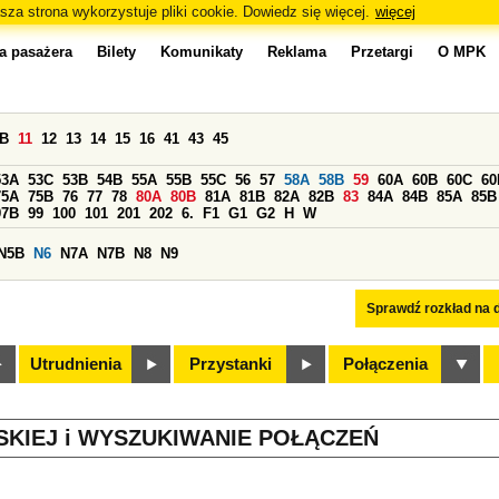
sza strona wykorzystuje pliki cookie. Dowiedz się więcej.
więcej
a pasażera
Bilety
Komunikaty
Reklama
Przetargi
O MPK
0B
11
12
13
14
15
16
41
43
45
53A
53C
53B
54B
55A
55B
55C
56
57
58A
58B
59
60A
60B
60C
60
75A
75B
76
77
78
80A
80B
81A
81B
82A
82B
83
84A
84B
85A
85B
97B
99
100
101
201
202
6.
F1
G1
G2
H
W
N5B
N6
N7A
N7B
N8
N9
Sprawdź rozkład na d
Utrudnienia
Przystanki
Połączenia
SKIEJ i WYSZUKIWANIE POŁĄCZEŃ