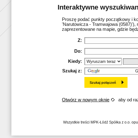
Interaktywne wyszukiwani
Proszę podać punkty początkowy i ko
'Narutowicza - Tramwajowa (0587)'), 
zaprezentowane na mapie, gdzie będz
Z:
Do:
Kiedy:
Szukaj z:
Otwórz w nowym oknie
aby od raz
Wszystkie treści MPK-Łódź Spółka z o.o. op