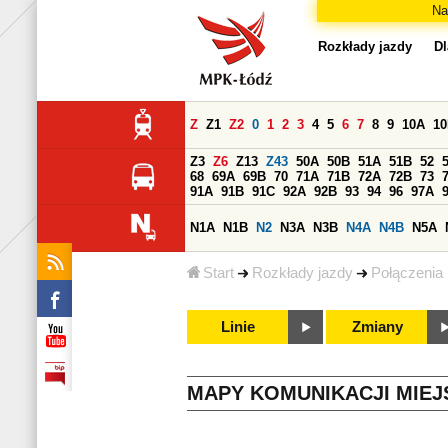
Na
Rozkłady jazdy
Dl
Z
Z1
Z2
0
1
2
3
4
5
6
7
8
9
10A
1
Z3
Z6
Z13
Z43
50A
50B
51A
51B
52
68
69A
69B
70
71A
71B
72A
72B
73
91A
91B
91C
92A
92B
93
94
96
97A
N1A
N1B
N2
N3A
N3B
N4A
N4B
N5A
Start
Rozkłady jazdy
Połączenia
Linie
Zmiany
MAPY KOMUNIKACJI MIEJ