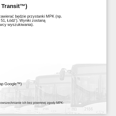
 Transit™)
zawierać będzie przystanki MPK (np.
51, Łódź'). Wyniki zostaną
awcy wyszukiwania).
map Google™)
ozpowszechnianie ich bez pisemnej zgody MPK-