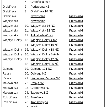
5.
Grabińska 40 #
Grabińska
6.
Podwodna NŻ
Grabińska
7.
Grabińska 10 NŻ
Grabińska
8.
Nowosolna
Przesiadki
Wiączyńska
9.
Nowosolna
Przesiadki
Wiączyńska
10.
Wiączyńska 16 NŻ
Przesiadki
Wiączyńska
11.
Wiączyńska 32 NŻ
Przesiadki
Wiączyńska
12.
Autostrada A1 NŻ
Przesiadki
Wiączyń Dolny
13.
Wiączyń Dolny 4 NŻ
Przesiadki
14.
Wiączyń Dolny 16 NŻ
Przesiadki
Wiączyń Dolny
15.
Wiączyń Dolny 18 NŻ
Przesiadki
Wiączyń Dolny
16.
Wiączyń Dolny Szkoła
Przesiadki
Wiączyń Dolny
17.
Wiączyń Dolny 42 NŻ
Przesiadki
18.
Wiączyń Dolny 96 NŻ
Przesiadki
Gajcego
19.
Gajcego 121 NŻ
Przesiadki
Rataja
20.
Gajcego NŻ
Przesiadki
Rataja
21.
Słoneczne Zacisze NŻ
Przesiadki
Malownicza
22.
Rataja NŻ
Przesiadki
Malownicza
23.
Gerberowa NŻ
Przesiadki
Malownicza
24.
Taborowa NŻ
Przesiadki
Rokicińska
25.
Józefiaka
Przesiadki
Rokicińska
26.
Transmisyjna
Przesiadki