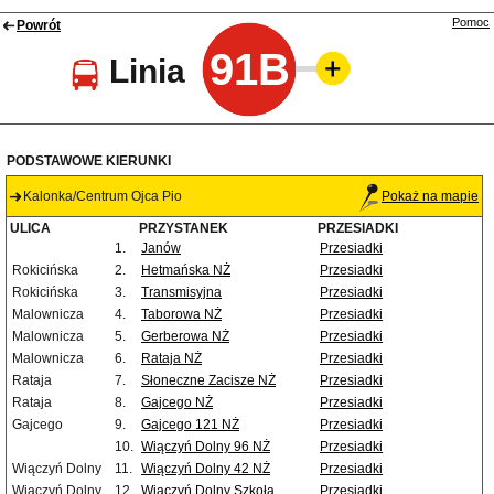
Pomoc
Powrót
91B
Linia
PODSTAWOWE KIERUNKI
Kalonka/Centrum Ojca Pio
Pokaż na mapie
ULICA
PRZYSTANEK
PRZESIADKI
1.
Janów
Przesiadki
Rokicińska
2.
Hetmańska NŻ
Przesiadki
Rokicińska
3.
Transmisyjna
Przesiadki
Malownicza
4.
Taborowa NŻ
Przesiadki
Malownicza
5.
Gerberowa NŻ
Przesiadki
Malownicza
6.
Rataja NŻ
Przesiadki
Rataja
7.
Słoneczne Zacisze NŻ
Przesiadki
Rataja
8.
Gajcego NŻ
Przesiadki
Gajcego
9.
Gajcego 121 NŻ
Przesiadki
10.
Wiączyń Dolny 96 NŻ
Przesiadki
Wiączyń Dolny
11.
Wiączyń Dolny 42 NŻ
Przesiadki
Wiączyń Dolny
12.
Wiączyń Dolny Szkoła
Przesiadki