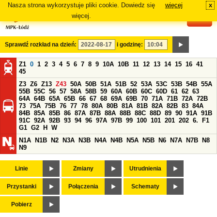
Nasza strona wykorzystuje pliki cookie. Dowiedz się
więcej
x
#
więcej.
Sprawdź rozkład na dzień:
i godzinę:
Z1
0
1
2
3
4
5
6
7
8
9
10A
10B
11
12
13
14
15
16
41
45
Z3
Z6
Z13
Z43
50A
50B
51A
51B
52
53A
53C
53B
54B
55A
55B
55C
56
57
58A
58B
59
60A
60B
60C
60D
61
62
63
64A
64B
65A
65B
66
67
68
69A
69B
70
71A
71B
72A
72B
73
75A
75B
76
77
78
80A
80B
81A
81B
82A
82B
83
84A
84B
85A
85B
86
87A
87B
88A
88B
88C
88D
89
90
91A
91B
91C
92A
92B
93
94
96
97A
97B
99
100
101
201
202
6.
F1
G1
G2
H
W
N1A
N1B
N2
N3A
N3B
N4A
N4B
N5A
N5B
N6
N7A
N7B
N8
N9
Linie
Zmiany
Utrudnienia
Przystanki
Połączenia
Schematy
Pobierz