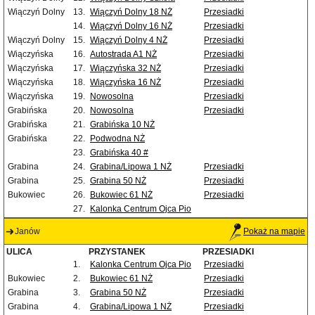
Wiączyń Dolny
13.
Wiączyń Dolny 18 NŻ
Przesiadki
14.
Wiączyń Dolny 16 NŻ
Przesiadki
Wiączyń Dolny
15.
Wiączyń Dolny 4 NŻ
Przesiadki
Wiączyńska
16.
Autostrada A1 NŻ
Przesiadki
Wiączyńska
17.
Wiączyńska 32 NŻ
Przesiadki
Wiączyńska
18.
Wiączyńska 16 NŻ
Przesiadki
Wiączyńska
19.
Nowosolna
Przesiadki
Grabińska
20.
Nowosolna
Przesiadki
Grabińska
21.
Grabińska 10 NŻ
Grabińska
22.
Podwodna NŻ
23.
Grabińska 40 #
Grabina
24.
Grabina/Lipowa 1 NŻ
Przesiadki
Grabina
25.
Grabina 50 NŻ
Przesiadki
Bukowiec
26.
Bukowiec 61 NŻ
Przesiadki
27.
Kalonka Centrum Ojca Pio
Janów
Pokaż na mapie
ULICA
PRZYSTANEK
PRZESIADKI
1.
Kalonka Centrum Ojca Pio
Przesiadki
Bukowiec
2.
Bukowiec 61 NŻ
Przesiadki
Grabina
3.
Grabina 50 NŻ
Przesiadki
Grabina
4.
Grabina/Lipowa 1 NŻ
Przesiadki