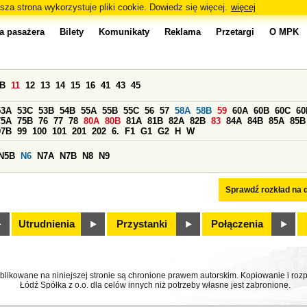
sza strona wykorzystuje pliki cookie. Dowiedz się więcej.
więcej
a pasażera
Bilety
Komunikaty
Reklama
Przetargi
O MPK
0B
11
12
13
14
15
16
41
43
45
53A
53C
53B
54B
55A
55B
55C
56
57
58A
58B
59
60A
60B
60C
60
75A
75B
76
77
78
80A
80B
81A
81B
82A
82B
83
84A
84B
85A
85B
97B
99
100
101
201
202
6.
F1
G1
G2
H
W
N5B
N6
N7A
N7B
N8
N9
Sprawdź rozkład na d
Utrudnienia
Przystanki
Połączenia
ublikowane na niniejszej stronie są chronione prawem autorskim. Kopiowanie i r
Łódź Spółka z o.o. dla celów innych niż potrzeby własne jest zabronione.