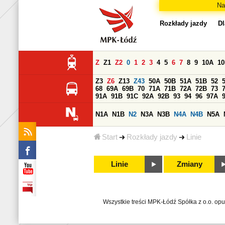
Na
Rozkłady jazdy
Dl
Z
Z1
Z2
0
1
2
3
4
5
6
7
8
9
10A
1
Z3
Z6
Z13
Z43
50A
50B
51A
51B
52
68
69A
69B
70
71A
71B
72A
72B
73
91A
91B
91C
92A
92B
93
94
96
97A
N1A
N1B
N2
N3A
N3B
N4A
N4B
N5A
Start
Rozkłady jazdy
Linie
Linie
Zmiany
Wszystkie treści MPK-Łódź Spółka z o.o. op