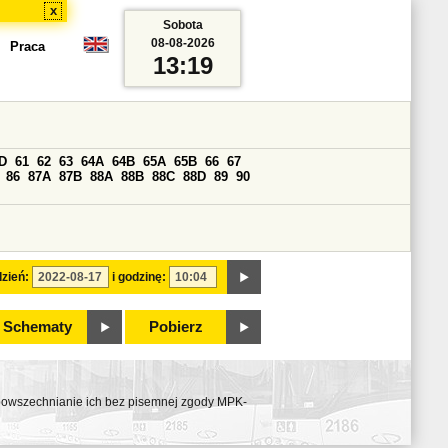
x
Sobota
08-08-2026
Praca
13:19
D
61
62
63
64A
64B
65A
65B
66
67
86
87A
87B
88A
88B
88C
88D
89
90
zień:
i godzinę:
Schematy
Pobierz
ozpowszechnianie ich bez pisemnej zgody MPK-