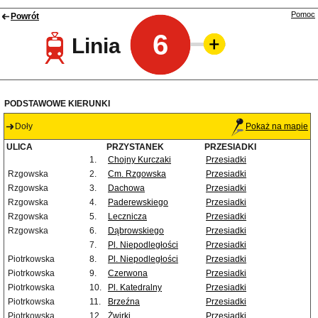
Pomoc
Powrót
6
Linia
PODSTAWOWE KIERUNKI
Doły
Pokaż na mapie
ULICA
PRZYSTANEK
PRZESIADKI
1.
Chojny Kurczaki
Przesiadki
Rzgowska
2.
Cm. Rzgowska
Przesiadki
Rzgowska
3.
Dachowa
Przesiadki
Rzgowska
4.
Paderewskiego
Przesiadki
Rzgowska
5.
Lecznicza
Przesiadki
Rzgowska
6.
Dąbrowskiego
Przesiadki
7.
Pl. Niepodległości
Przesiadki
Piotrkowska
8.
Pl. Niepodległości
Przesiadki
Piotrkowska
9.
Czerwona
Przesiadki
Piotrkowska
10.
Pl. Katedralny
Przesiadki
Piotrkowska
11.
Brzeźna
Przesiadki
Piotrkowska
12.
Żwirki
Przesiadki