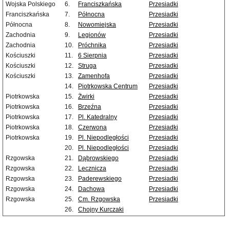
Wojska Polskiego
6.
Franciszkańska
Przesiadki
Franciszkańska
7.
Północna
Przesiadki
Północna
8.
Nowomiejska
Przesiadki
Zachodnia
9.
Legionów
Przesiadki
Zachodnia
10.
Próchnika
Przesiadki
Kościuszki
11.
6 Sierpnia
Przesiadki
Kościuszki
12.
Struga
Przesiadki
Kościuszki
13.
Zamenhofa
Przesiadki
14.
Piotrkowska Centrum
Przesiadki
Piotrkowska
15.
Żwirki
Przesiadki
Piotrkowska
16.
Brzeźna
Przesiadki
Piotrkowska
17.
Pl. Katedralny
Przesiadki
Piotrkowska
18.
Czerwona
Przesiadki
Piotrkowska
19.
Pl. Niepodległości
Przesiadki
20.
Pl. Niepodległości
Przesiadki
Rzgowska
21.
Dąbrowskiego
Przesiadki
Rzgowska
22.
Lecznicza
Przesiadki
Rzgowska
23.
Paderewskiego
Przesiadki
Rzgowska
24.
Dachowa
Przesiadki
Rzgowska
25.
Cm. Rzgowska
Przesiadki
26.
Chojny Kurczaki