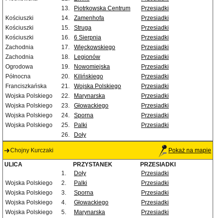
13.
Piotrkowska Centrum
Przesiadki
Kościuszki
14.
Zamenhofa
Przesiadki
Kościuszki
15.
Struga
Przesiadki
Kościuszki
16.
6 Sierpnia
Przesiadki
Zachodnia
17.
Więckowskiego
Przesiadki
Zachodnia
18.
Legionów
Przesiadki
Ogrodowa
19.
Nowomiejska
Przesiadki
Północna
20.
Kilińskiego
Przesiadki
Franciszkańska
21.
Wojska Polskiego
Przesiadki
Wojska Polskiego
22.
Marynarska
Przesiadki
Wojska Polskiego
23.
Głowackiego
Przesiadki
Wojska Polskiego
24.
Sporna
Przesiadki
Wojska Polskiego
25.
Palki
Przesiadki
26.
Doły
Chojny Kurczaki
Pokaż na mapie
ULICA
PRZYSTANEK
PRZESIADKI
1.
Doły
Przesiadki
Wojska Polskiego
2.
Palki
Przesiadki
Wojska Polskiego
3.
Sporna
Przesiadki
Wojska Polskiego
4.
Głowackiego
Przesiadki
Wojska Polskiego
5.
Marynarska
Przesiadki