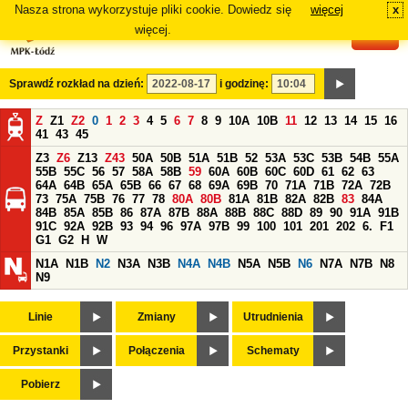
Nasza strona wykorzystuje pliki cookie. Dowiedz się
więcej
x
#
więcej.
Sprawdź rozkład na dzień:
i godzinę:
Z
Z1
Z2
0
1
2
3
4
5
6
7
8
9
10A
10B
11
12
13
14
15
16
41
43
45
Z3
Z6
Z13
Z43
50A
50B
51A
51B
52
53A
53C
53B
54B
55A
55B
55C
56
57
58A
58B
59
60A
60B
60C
60D
61
62
63
64A
64B
65A
65B
66
67
68
69A
69B
70
71A
71B
72A
72B
73
75A
75B
76
77
78
80A
80B
81A
81B
82A
82B
83
84A
84B
85A
85B
86
87A
87B
88A
88B
88C
88D
89
90
91A
91B
91C
92A
92B
93
94
96
97A
97B
99
100
101
201
202
6.
F1
G1
G2
H
W
N1A
N1B
N2
N3A
N3B
N4A
N4B
N5A
N5B
N6
N7A
N7B
N8
N9
Linie
Zmiany
Utrudnienia
Przystanki
Połączenia
Schematy
Pobierz