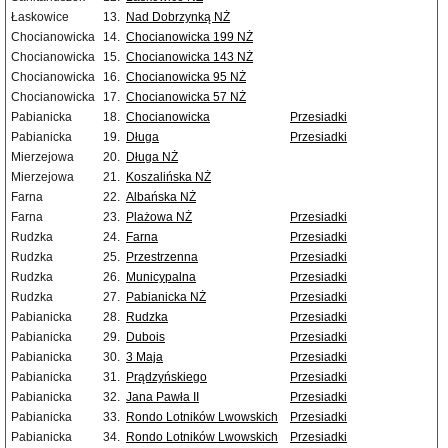
Łaskowice
13.
Nad Dobrzynką NŻ
Chocianowicka
14.
Chocianowicka 199 NŻ
Chocianowicka
15.
Chocianowicka 143 NŻ
Chocianowicka
16.
Chocianowicka 95 NŻ
Chocianowicka
17.
Chocianowicka 57 NŻ
Pabianicka
18.
Chocianowicka
Przesiadki
Pabianicka
19.
Długa
Przesiadki
Mierzejowa
20.
Długa NŻ
Mierzejowa
21.
Koszalińska NŻ
Farna
22.
Albańska NŻ
Farna
23.
Plażowa NŻ
Przesiadki
Rudzka
24.
Farna
Przesiadki
Rudzka
25.
Przestrzenna
Przesiadki
Rudzka
26.
Municypalna
Przesiadki
Rudzka
27.
Pabianicka NŻ
Przesiadki
Pabianicka
28.
Rudzka
Przesiadki
Pabianicka
29.
Dubois
Przesiadki
Pabianicka
30.
3 Maja
Przesiadki
Pabianicka
31.
Prądzyńskiego
Przesiadki
Pabianicka
32.
Jana Pawła II
Przesiadki
Pabianicka
33.
Rondo Lotników Lwowskich
Przesiadki
Pabianicka
34.
Rondo Lotników Lwowskich
Przesiadki