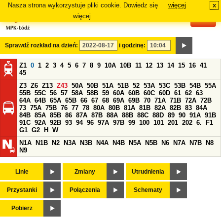
Nasza strona wykorzystuje pliki cookie. Dowiedz się
więcej
x
#
więcej.
Sprawdź rozkład na dzień:
i godzinę:
Z1
0
1
2
3
4
5
6
7
8
9
10A
10B
11
12
13
14
15
16
41
45
Z3
Z6
Z13
Z43
50A
50B
51A
51B
52
53A
53C
53B
54B
55A
55B
55C
56
57
58A
58B
59
60A
60B
60C
60D
61
62
63
64A
64B
65A
65B
66
67
68
69A
69B
70
71A
71B
72A
72B
73
75A
75B
76
77
78
80A
80B
81A
81B
82A
82B
83
84A
84B
85A
85B
86
87A
87B
88A
88B
88C
88D
89
90
91A
91B
91C
92A
92B
93
94
96
97A
97B
99
100
101
201
202
6.
F1
G1
G2
H
W
N1A
N1B
N2
N3A
N3B
N4A
N4B
N5A
N5B
N6
N7A
N7B
N8
N9
Linie
Zmiany
Utrudnienia
Przystanki
Połączenia
Schematy
Pobierz