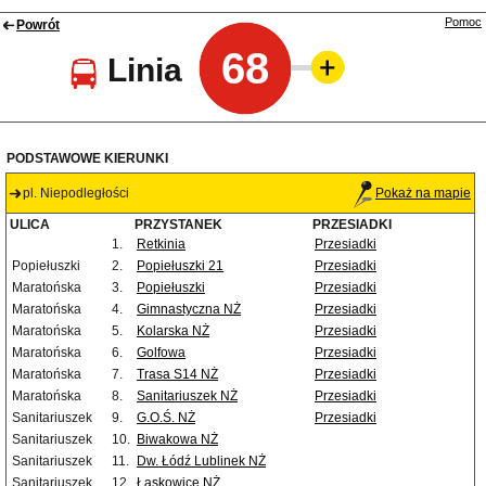
Pomoc
Powrót
68
Linia
PODSTAWOWE KIERUNKI
pl. Niepodległości
Pokaż na mapie
ULICA
PRZYSTANEK
PRZESIADKI
1.
Retkinia
Przesiadki
Popiełuszki
2.
Popiełuszki 21
Przesiadki
Maratońska
3.
Popiełuszki
Przesiadki
Maratońska
4.
Gimnastyczna NŻ
Przesiadki
Maratońska
5.
Kolarska NŻ
Przesiadki
Maratońska
6.
Golfowa
Przesiadki
Maratońska
7.
Trasa S14 NŻ
Przesiadki
Maratońska
8.
Sanitariuszek NŻ
Przesiadki
Sanitariuszek
9.
G.O.Ś. NŻ
Przesiadki
Sanitariuszek
10.
Biwakowa NŻ
Sanitariuszek
11.
Dw. Łódź Lublinek NŻ
Sanitariuszek
12.
Łaskowice NŻ