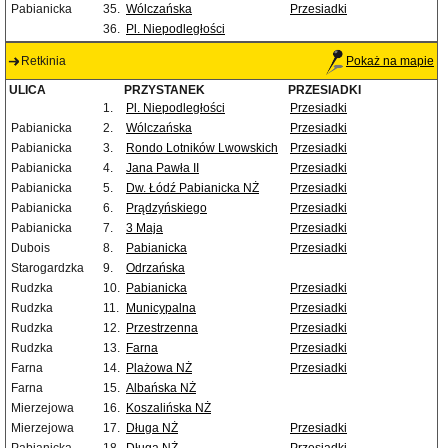
Pabianicka
35.
Wólczańska
Przesiadki
36.
Pl. Niepodległości
Retkinia
Pokaż na mapie
ULICA
PRZYSTANEK
PRZESIADKI
1.
Pl. Niepodległości
Przesiadki
Pabianicka
2.
Wólczańska
Przesiadki
Pabianicka
3.
Rondo Lotników Lwowskich
Przesiadki
Pabianicka
4.
Jana Pawła II
Przesiadki
Pabianicka
5.
Dw. Łódź Pabianicka NŻ
Przesiadki
Pabianicka
6.
Prądzyńskiego
Przesiadki
Pabianicka
7.
3 Maja
Przesiadki
Dubois
8.
Pabianicka
Przesiadki
Starogardzka
9.
Odrzańska
Rudzka
10.
Pabianicka
Przesiadki
Rudzka
11.
Municypalna
Przesiadki
Rudzka
12.
Przestrzenna
Przesiadki
Rudzka
13.
Farna
Przesiadki
Farna
14.
Plażowa NŻ
Przesiadki
Farna
15.
Albańska NŻ
Mierzejowa
16.
Koszalińska NŻ
Mierzejowa
17.
Długa NŻ
Przesiadki