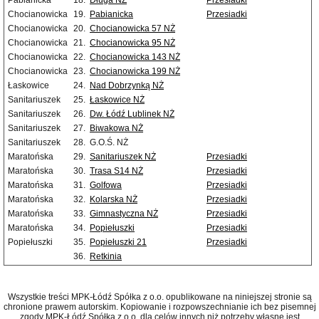
Pabianicka
18.
Długa NŻ
Przesiadki
Chocianowicka
19.
Pabianicka
Przesiadki
Chocianowicka
20.
Chocianowicka 57 NŻ
Chocianowicka
21.
Chocianowicka 95 NŻ
Chocianowicka
22.
Chocianowicka 143 NŻ
Chocianowicka
23.
Chocianowicka 199 NŻ
Łaskowice
24.
Nad Dobrzynką NŻ
Sanitariuszek
25.
Łaskowice NŻ
Sanitariuszek
26.
Dw. Łódź Lublinek NŻ
Sanitariuszek
27.
Biwakowa NŻ
Sanitariuszek
28.
G.O.Ś. NŻ
Maratońska
29.
Sanitariuszek NŻ
Przesiadki
Maratońska
30.
Trasa S14 NŻ
Przesiadki
Maratońska
31.
Golfowa
Przesiadki
Maratońska
32.
Kolarska NŻ
Przesiadki
Maratońska
33.
Gimnastyczna NŻ
Przesiadki
Maratońska
34.
Popiełuszki
Przesiadki
Popiełuszki
35.
Popiełuszki 21
Przesiadki
36.
Retkinia
Wszystkie treści MPK-Łódź Spółka z o.o. opublikowane na niniejszej stronie są
chronione prawem autorskim. Kopiowanie i rozpowszechnianie ich bez pisemnej
zgody MPK-Łódź Spółka z o.o. dla celów innych niż potrzeby własne jest