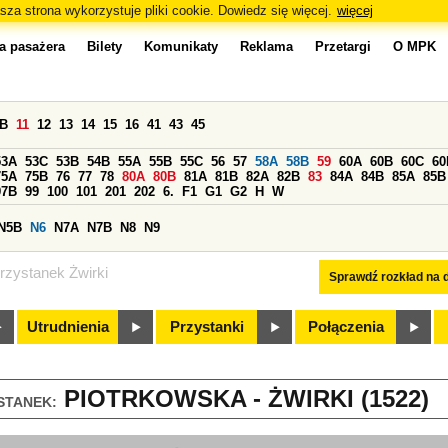
sza strona wykorzystuje pliki cookie. Dowiedz się więcej.
więcej
a pasażera
Bilety
Komunikaty
Reklama
Przetargi
O MPK
0B
11
12
13
14
15
16
41
43
45
53A
53C
53B
54B
55A
55B
55C
56
57
58A
58B
59
60A
60B
60C
60
75A
75B
76
77
78
80A
80B
81A
81B
82A
82B
83
84A
84B
85A
85B
97B
99
100
101
201
202
6.
F1
G1
G2
H
W
N5B
N6
N7A
N7B
N8
N9
rzystanek Żwirki
Sprawdź rozkład na d
Utrudnienia
Przystanki
Połączenia
PIOTRKOWSKA - ŻWIRKI (1522)
STANEK: