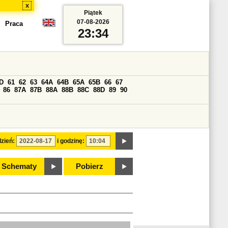
x
Piątek
07-08-2026
Praca
23:34
D
61
62
63
64A
64B
65A
65B
66
67
86
87A
87B
88A
88B
88C
88D
89
90
zień:
i godzinę:
Schematy
Pobierz