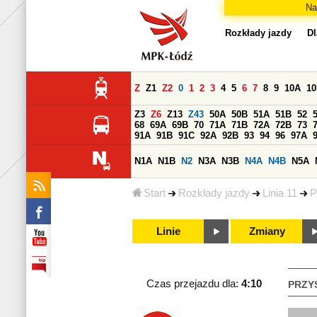
Na
Rozkłady jazdy
Dl
Z
Z1
Z2
0
1
2
3
4
5
6
7
8
9
10A
1
Z3
Z6
Z13
Z43
50A
50B
51A
51B
52
68
69A
69B
70
71A
71B
72A
72B
73
91A
91B
91C
92A
92B
93
94
96
97A
N1A
N1B
N2
N3A
N3B
N4A
N4B
N5A
Start
Rozkłady jazdy
Linia 11
P
Linie
Zmiany
Czas przejazdu dla:
4:10
PRZY