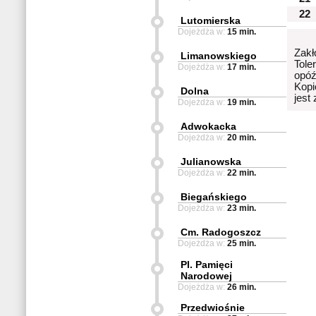
22
Lutomierska
Dojeżdża w:
15 min.
Zakł
Limanowskiego
Tole
Dojeżdża w:
17 min.
opóź
Kopi
Dolna
jest
Dojeżdża w:
19 min.
Adwokacka
Dojeżdża w:
20 min.
Julianowska
Dojeżdża w:
22 min.
Biegańskiego
Dojeżdża w:
23 min.
Cm. Radogoszcz
Dojeżdża w:
25 min.
Pl. Pamięci
Narodowej
Dojeżdża w:
26 min.
Przedwiośnie