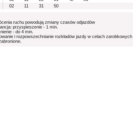
02
11
31
50
ócenia ruchu powodują zmiany czasów odjazdów
rancja: przyspieszenie - 1 min.
nienie - do 4 min.
owanie i rozpowszechnianie rozkładów jazdy w celach zarobkowych
 zabronione.