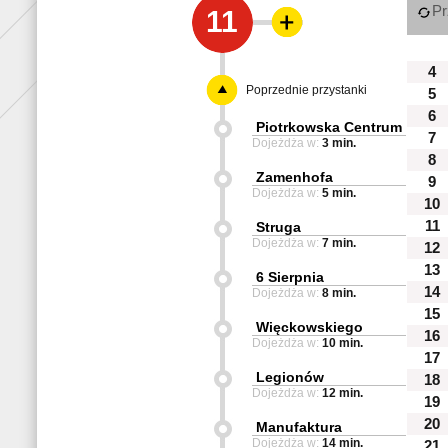
Pr
11
4
Poprzednie przystanki
5
6
Piotrkowska Centrum
7
Dojeżdża w:
3 min.
8
Zamenhofa
9
Dojeżdża w:
5 min.
10
11
Struga
Dojeżdża w:
7 min.
12
13
6 Sierpnia
14
Dojeżdża w:
8 min.
15
Więckowskiego
16
Dojeżdża w:
10 min.
17
Legionów
18
Dojeżdża w:
12 min.
19
20
Manufaktura
Dojeżdża w:
14 min.
21