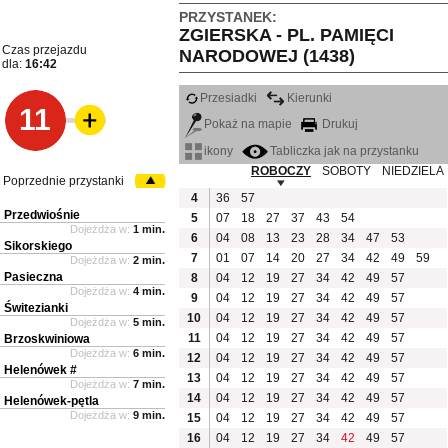
PRZYSTANEK:
ZGIERSKA - PL. PAMIĘCI
Czas przejazdu
NARODOWEJ (1438)
dla:
16:42
Przesiadki
Kierunki
11
Pokaż na mapie
Drukuj
ikony
Tabliczka jak na przystanku
ROBOCZY
SOBOTY
NIEDZIELA
Poprzednie przystanki
4
36
57
Przedwiośnie
5
07
18
27
37
43
54
Dojeżdża w:
1 min.
6
04
08
13
23
28
34
47
53
Sikorskiego
7
01
07
14
20
27
34
42
49
59
Dojeżdża w:
2 min.
Pasieczna
8
04
12
19
27
34
42
49
57
Dojeżdża w:
4 min.
9
04
12
19
27
34
42
49
57
Świtezianki
10
04
12
19
27
34
42
49
57
Dojeżdża w:
5 min.
11
04
12
19
27
34
42
49
57
Brzoskwiniowa
Dojeżdża w:
6 min.
12
04
12
19
27
34
42
49
57
Helenówek #
13
04
12
19
27
34
42
49
57
Dojeżdża w:
7 min.
14
04
12
19
27
34
42
49
57
Helenówek-pętla
Dojeżdża w:
9 min.
15
04
12
19
27
34
42
49
57
16
04
12
19
27
34
42
49
57