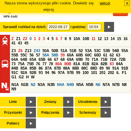
Nasza strona wykorzystuje pliki cookie. Dowiedz się
więcej
x
#
więcej.
Sprawdź rozkład na dzień:
i godzinę:
Z
Z1
Z2
0
1
2
3
4
5
6
7
8
9
10A
10B
11
12
13
14
15
16
41
43
45
Z3
Z6
Z13
Z43
50A
50B
51A
51B
52
53A
53C
53B
54B
55A
55B
55C
56
57
58A
58B
59
60A
60B
60C
60D
61
62
63
64A
64B
65A
65B
66
67
68
69A
69B
70
71A
71B
72A
72B
73
75A
75B
76
77
78
80A
80B
81A
81B
82A
82B
83
84A
84B
85A
85B
86
87A
87B
88A
88B
88C
88D
89
90
91A
91B
91C
92A
92B
93
94
96
97A
97B
99
100
101
201
202
6.
F1
G1
G2
H
W
N1A
N1B
N2
N3A
N3B
N4A
N4B
N5A
N5B
N6
N7A
N7B
N8
N9
Linie
Zmiany
Utrudnienia
Przystanki
Połączenia
Schematy
Pobierz