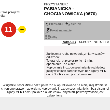
PRZYSTANEK:
PABIANICKA -
Czas przejazdu
CHOCIANOWICKA (0670)
dla:
Przesiadki
Kierunki
11
Pokaż na mapie
ikony
ROBOCZY
SOBOTY
NIEDZIELA
Zakłócenia ruchu powodują zmiany czasów
odjazdów
Tolerancja: przyspieszenie - 1 min.
opóźnienie - do 4 min.
Kopiowanie i rozpowszechnianie rozkładów
jazdy w celach zarobkowych bez zgody MPK
Łódź Spółka z o.o jest zabronione.
Wszystkie treści MPK-Łódź Spółka z o.o. opublikowane na niniejszej stronie są
chronione prawem autorskim. Kopiowanie i rozpowszechnianie ich bez pisemnej
zgody MPK-Łódź Spółka z o.o. dla celów innych niż potrzeby własne jest
zabronione.