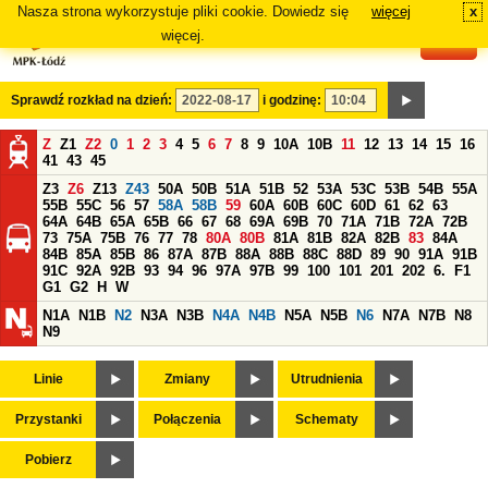
Nasza strona wykorzystuje pliki cookie. Dowiedz się
więcej
x
#
więcej.
Sprawdź rozkład na dzień:
i godzinę:
Z
Z1
Z2
0
1
2
3
4
5
6
7
8
9
10A
10B
11
12
13
14
15
16
41
43
45
Z3
Z6
Z13
Z43
50A
50B
51A
51B
52
53A
53C
53B
54B
55A
55B
55C
56
57
58A
58B
59
60A
60B
60C
60D
61
62
63
64A
64B
65A
65B
66
67
68
69A
69B
70
71A
71B
72A
72B
73
75A
75B
76
77
78
80A
80B
81A
81B
82A
82B
83
84A
84B
85A
85B
86
87A
87B
88A
88B
88C
88D
89
90
91A
91B
91C
92A
92B
93
94
96
97A
97B
99
100
101
201
202
6.
F1
G1
G2
H
W
N1A
N1B
N2
N3A
N3B
N4A
N4B
N5A
N5B
N6
N7A
N7B
N8
N9
Linie
Zmiany
Utrudnienia
Przystanki
Połączenia
Schematy
Pobierz