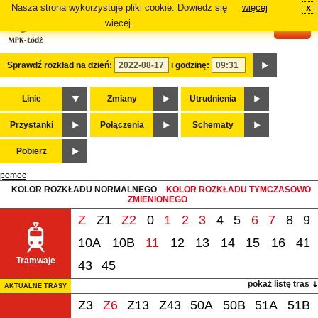
Nasza strona wykorzystuje pliki cookie. Dowiedz się
więcej
x
#
więcej.
Sprawdź rozkład na dzień:
i godzinę:
Linie
Zmiany
Utrudnienia
Przystanki
Połączenia
Schematy
Pobierz
pomoc
KOLOR ROZKŁADU NORMALNEGO
KOLOR ROZKŁADU TYMCZASOWO
ZMIENIONEGO
Z
Z1
Z2
0
1
2
3
4
5
6
7
8
9
10A
10B
11
12
13
14
15
16
41
Tramwaje
43
45
pokaż listę tras
AKTUALNE TRASY
Z3
Z6
Z13
Z43
50A
50B
51A
51B