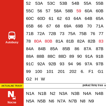
52
53A
53C
53B
54B
55A
55B
55C
56
57
58A
58B
59
60A
60B
60C
60D
61
62
63
64A
64B
65A
65B
66
67
68
69A
69B
70
71A
71B
72A
72B
73
75A
75B
76
77
78
80A
80B
81A
81B
82A
82B
83
Autobusy
84A
84B
85A
85B
86
87A
87B
88A
88B
88C
88D
89
90
91A
91B
91C
92A
92B
93
94
96
97A
97B
99
100
101
201
202
6.
F1
G1
G2
H
W
pokaż listę tras
AKTUALNE TRASY
N1A
N1B
N2
N3A
N3B
N4A
N4B
N5A
N5B
N6
N7A
N7B
N8
N9
Nocne