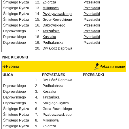
Śmigłego Rydza
12.
Zbiorcza
Przesiadki
Śmigłego Rydza
13.
Milionowa
Przesiadki
Śmigłego Rydza
14.
Przybyszewskiego
Przesiadki
Śmigłego Rydza
15.
Grota-Roweckiego
Przesiadki
Śmigłego Rydza
16.
Dąbrowskiego
Przesiadki
Dąbrowskiego
17.
Tatrzańska
Przesiadki
Dąbrowskiego
18.
Kossaka
Przesiadki
Dąbrowskiego
19.
Podhalańska
Przesiadki
20.
Dw. Łódź Dąbrowa
INNE KIERUNKI
Retkinia
Pokaż na mapie
ULICA
PRZYSTANEK
PRZESIADKI
1.
Dw. Łódź Dąbrowa
Dąbrowskiego
2.
Podhalańska
Dąbrowskiego
3.
Kossaka
Dąbrowskiego
4.
Tatrzańska
Dąbrowskiego
5.
Śmigłego-Rydza
Śmigłego Rydza
6.
Grota-Roweckiego
Śmigłego Rydza
7.
Przybyszewskiego
Śmigłego Rydza
8.
Milionowa
Śmigłego Rydza
9.
Zbiorcza