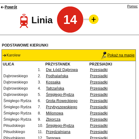
Pomoc
Powrót
14
Linia
PODSTAWOWE KIERUNKI
Karolew
Pokaż na mapie
ULICA
PRZYSTANEK
PRZESIADKI
1.
Dw. Łódź Dąbrowa
Przesiadki
Dąbrowskiego
2.
Podhalańska
Przesiadki
Dąbrowskiego
3.
Kossaka
Przesiadki
Dąbrowskiego
4.
Tatrzańska
Przesiadki
Dąbrowskiego
5.
Śmigłego-Rydza
Przesiadki
Śmigłego Rydza
6.
Grota-Roweckiego
Przesiadki
Śmigłego Rydza
7.
Przybyszewskiego
Przesiadki
Śmigłego Rydza
8.
Milionowa
Przesiadki
Śmigłego Rydza
9.
Zbiorcza
Przesiadki
Piłsudskiego
10.
Śmigłego-Rydza
Przesiadki
Piłsudskiego
11.
Przędzalniana
Przesiadki
Piłsudskiego
12.
Targowa
Przesiadki