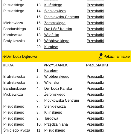
Piłsudskiego
13.
Kilińskiego
Przesiadki
Piłsudskiego
14.
Sienkiewicza
Przesiadki
15.
Piotrkowska Centrum
Przesiadki
Mickiewicza
16.
Żeromskiego
Przesiadki
Bandurskiego
17.
Dw. Łódź Kaliska
Przesiadki
Karolewska
18.
Wileńska
Przesiadki
Bratysławska
19.
Wróblewskiego
Przesiadki
20.
Karolew
Dw. Łódź Dąbrowa
Pokaż na mapie
ULICA
PRZYSTANEK
PRZESIADKI
1.
Karolew
Bratysławska
2.
Wróblewskiego
Przesiadki
Bratysławska
3.
Wileńska
Przesiadki
Bandurskiego
4.
Dw. Łódź Kaliska
Przesiadki
Mickiewicza
5.
Żeromskiego
Przesiadki
6.
Piotrkowska Centrum
Przesiadki
Piłsudskiego
7.
Sienkiewicza
Przesiadki
Piłsudskiego
8.
Kilińskiego
Przesiadki
Piłsudskiego
9.
Targowa
Przesiadki
Piłsudskiego
10.
Przędzalniana
Przesiadki
Śmigłego Rydza
11.
Piłsudskiego
Przesiadki