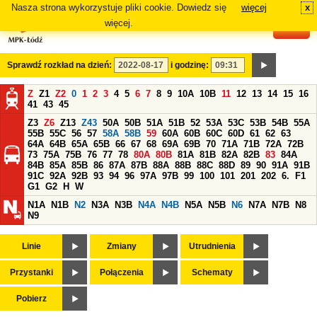
Nasza strona wykorzystuje pliki cookie. Dowiedz się
więcej
x
#
więcej.
Sprawdź rozkład na dzień:
i godzinę:
Z
Z1
Z2
0
1
2
3
4
5
6
7
8
9
10A
10B
11
12
13
14
15
16
41
43
45
Z3
Z6
Z13
Z43
50A
50B
51A
51B
52
53A
53C
53B
54B
55A
55B
55C
56
57
58A
58B
59
60A
60B
60C
60D
61
62
63
64A
64B
65A
65B
66
67
68
69A
69B
70
71A
71B
72A
72B
73
75A
75B
76
77
78
80A
80B
81A
81B
82A
82B
83
84A
84B
85A
85B
86
87A
87B
88A
88B
88C
88D
89
90
91A
91B
91C
92A
92B
93
94
96
97A
97B
99
100
101
201
202
6.
F1
G1
G2
H
W
N1A
N1B
N2
N3A
N3B
N4A
N4B
N5A
N5B
N6
N7A
N7B
N8
N9
Linie
Zmiany
Utrudnienia
Przystanki
Połączenia
Schematy
Pobierz