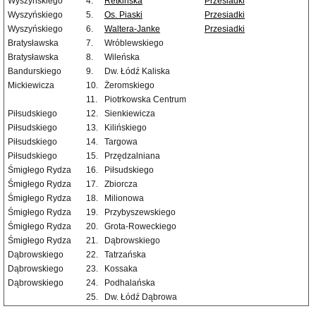
Wyszyńskiego
4.
Retkińska
Przesiadki
Wyszyńskiego
5.
Os. Piaski
Przesiadki
Wyszyńskiego
6.
Waltera-Janke
Przesiadki
Bratysławska
7.
Wróblewskiego
Bratysławska
8.
Wileńska
Bandurskiego
9.
Dw. Łódź Kaliska
Mickiewicza
10.
Żeromskiego
11.
Piotrkowska Centrum
Piłsudskiego
12.
Sienkiewicza
Piłsudskiego
13.
Kilińskiego
Piłsudskiego
14.
Targowa
Piłsudskiego
15.
Przędzalniana
Śmigłego Rydza
16.
Piłsudskiego
Śmigłego Rydza
17.
Zbiorcza
Śmigłego Rydza
18.
Milionowa
Śmigłego Rydza
19.
Przybyszewskiego
Śmigłego Rydza
20.
Grota-Roweckiego
Śmigłego Rydza
21.
Dąbrowskiego
Dąbrowskiego
22.
Tatrzańska
Dąbrowskiego
23.
Kossaka
Dąbrowskiego
24.
Podhalańska
25.
Dw. Łódź Dąbrowa