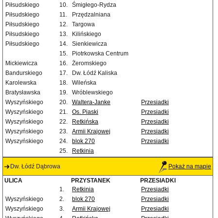
Piłsudskiego
10.
Śmigłego-Rydza
Piłsudskiego
11.
Przędzalniana
Piłsudskiego
12.
Targowa
Piłsudskiego
13.
Kilińskiego
Piłsudskiego
14.
Sienkiewicza
15.
Piotrkowska Centrum
Mickiewicza
16.
Żeromskiego
Bandurskiego
17.
Dw. Łódź Kaliska
Karolewska
18.
Wileńska
Bratysławska
19.
Wróblewskiego
Wyszyńskiego
20.
Waltera-Janke
Przesiadki
Wyszyńskiego
21.
Os. Piaski
Przesiadki
Wyszyńskiego
22.
Retkińska
Przesiadki
Wyszyńskiego
23.
Armii Krajowej
Przesiadki
Wyszyńskiego
24.
blok 270
Przesiadki
25.
Retkinia
Dw. Łódź Dąbrowa
Pokaż na mapie
ULICA
PRZYSTANEK
PRZESIADKI
1.
Retkinia
Przesiadki
Wyszyńskiego
2.
blok 270
Przesiadki
Wyszyńskiego
3.
Armii Krajowej
Przesiadki