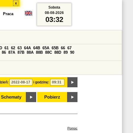
x
Sobota
08-08-2026
Praca
03:32
D
61
62
63
64A
64B
65A
65B
66
67
86
87A
87B
88A
88B
88C
88D
89
90
zień:
i godzinę:
Schematy
Pobierz
Pomoc