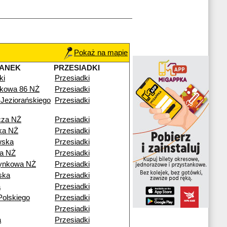
Pokaż na mapie
TANEK
PRZESIADKI
ki
Przesiadki
kowa 86 NŻ
Przesiadki
Jeziorańskiego
Przesiadki
cza NŻ
Przesiadki
ka NŻ
Przesiadki
wska
Przesiadki
a NŻ
Przesiadki
ynkowa NŻ
Przesiadki
ska
Przesiadki
a
Przesiadki
Polskiego
Przesiadki
Przesiadki
a
Przesiadki