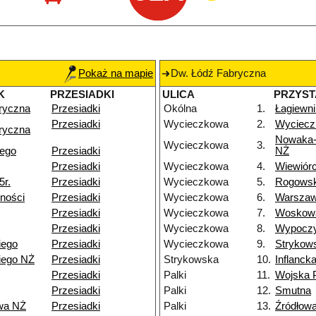
Pokaż na mapie
Dw. Łódź Fabryczna
K
PRZESIADKI
ULICA
PRZYS
ryczna
Przesiadki
Okólna
1.
Łagiewni
Przesiadki
Wycieczkowa
2.
Wyciecz
ryczna
Nowaka-
Wycieczkowa
3.
iego
Przesiadki
NŻ
Przesiadki
Wycieczkowa
4.
Wiewiór
5r.
Przesiadki
Wycieczkowa
5.
Rogows
ności
Przesiadki
Wycieczkowa
6.
Warsza
Przesiadki
Wycieczkowa
7.
Woskow
Przesiadki
Wycieczkowa
8.
Wypocz
iego
Przesiadki
Wycieczkowa
9.
Strykow
iego NŻ
Przesiadki
Strykowska
10.
Inflanck
Przesiadki
Palki
11.
Wojska 
Przesiadki
Palki
12.
Smutna
wa NŻ
Przesiadki
Palki
13.
Źródłow