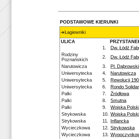
PODSTAWOWE KIERUNKI
Łagiewniki
ULICA
PRZYSTANE
1.
Dw. Łódź Fab
Rodziny
2.
Dw. Łódź Fab
Poznańskich
Narutowicza
3.
Pl. Dąbrowsk
Uniwersytecka
4.
Narutowicza
Uniwersytecka
5.
Rewolucji 190
Uniwersytecka
6.
Rondo Solidar
Palki
7.
Źródłowa
Palki
8.
Smutna
Palki
9.
Wojska Polsk
Strykowska
10.
Wojska Polsk
Strykowska
11.
Inflancka
Wycieczkowa
12.
Strykowska
Wycieczkowa
13.
Wypoczynko