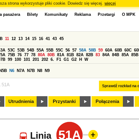
sza strona wykorzystuje pliki cookie. Dowiedz się więcej.
więcej
a pasażera
Bilety
Komunikaty
Reklama
Przetargi
O MPK
0B
11
12
13
14
15
16
41
43
45
53A
53C
53B
54B
55A
55B
55C
56
57
58A
58B
59
60A
60B
60C
60
75A
75B
76
77
78
80A
80B
81A
81B
82A
82B
83
84A
84B
85A
85B
97B
99
100
101
201
202
6.
F1
G1
G2
H
W
N5B
N6
N7A
N7B
N8
N9
a 51A
Sprawdź rozkład na d
Utrudnienia
Przystanki
Połączenia
51A
Linia