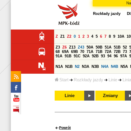
Na
Rozkłady jazdy
Dl
Z
Z1
Z2
0
1
2
3
4
5
6
7
8
9
10A
1
Z3
Z6
Z13
Z43
50A
50B
51A
51B
52
68
69A
69B
70
71A
71B
72A
72B
73
91A
91B
91C
92A
92B
93
94
96
97A
N1A
N1B
N2
N3A
N3B
N4A
N4B
N5A
Start
Rozkłady jazdy
Linie
Lini
Linie
Zmiany
Powrót