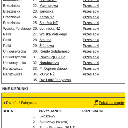
Marmurowa
21.
Brzezińska
Przesiadki
Brzezińska
22.
Marmurowa
Przesiadki
Brzezińska
23.
Janosika
Przesiadki
Brzezińska
24.
Kerna NŻ
Przesiadki
Brzezińska
25.
Śnieżna NŻ
Przesiadki
Wojska Polskiego
26.
Łomnicka NŻ
Przesiadki
Palki
27.
Wojska Polskiego
Przesiadki
Palki
28.
Smutna
Przesiadki
Palki
29.
Źródłowa
Przesiadki
Uniwersytecka
30.
Rondo Solidarności
Przesiadki
Uniwersytecka
31.
Rewolucji 1905r.
Przesiadki
Uniwersytecka
32.
Narutowicza
Przesiadki
Narutowicza
33.
Pl. Dąbrowskiego
Przesiadki
Narutowicza
34.
P.O.W. NŻ
Przesiadki
35.
Dw. Łódź Fabryczna
INNE KIERUNKI
Dw. Łódź Fabryczna
Pokaż na mapie
ULICA
PRZYSTANEK
PRZESIADKI
1.
Skoszewy
2.
Skoszewy (szkoła)
3.
Stare Skoszewy 26 NŻ