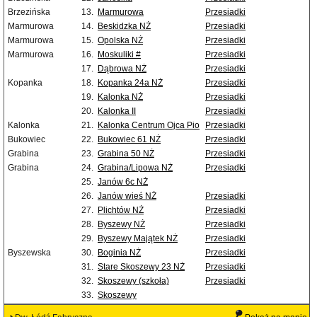
Brzezińska
13.
Marmurowa
Przesiadki
Marmurowa
14.
Beskidzka NŻ
Przesiadki
Marmurowa
15.
Opolska NŻ
Przesiadki
Marmurowa
16.
Moskuliki #
Przesiadki
17.
Dąbrowa NŻ
Przesiadki
Kopanka
18.
Kopanka 24a NŻ
Przesiadki
19.
Kalonka NŻ
Przesiadki
20.
Kalonka II
Przesiadki
Kalonka
21.
Kalonka Centrum Ojca Pio
Przesiadki
Bukowiec
22.
Bukowiec 61 NŻ
Przesiadki
Grabina
23.
Grabina 50 NŻ
Przesiadki
Grabina
24.
Grabina/Lipowa NŻ
Przesiadki
25.
Janów 6c NŻ
26.
Janów wieś NŻ
Przesiadki
27.
Plichtów NŻ
Przesiadki
28.
Byszewy NŻ
Przesiadki
29.
Byszewy Majątek NŻ
Przesiadki
Byszewska
30.
Boginia NŻ
Przesiadki
31.
Stare Skoszewy 23 NŻ
Przesiadki
32.
Skoszewy (szkoła)
Przesiadki
33.
Skoszewy