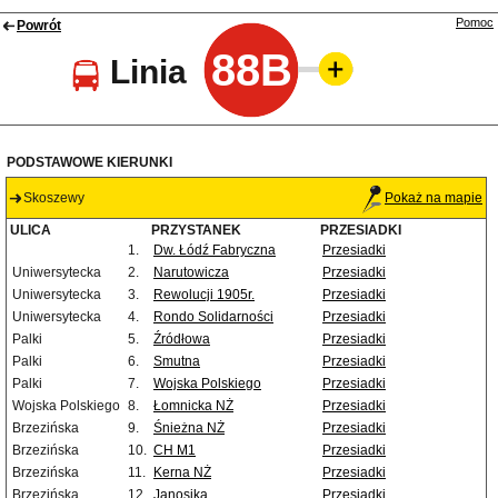
Pomoc
Powrót
88B
Linia
PODSTAWOWE KIERUNKI
Skoszewy
Pokaż na mapie
ULICA
PRZYSTANEK
PRZESIADKI
1.
Dw. Łódź Fabryczna
Przesiadki
Uniwersytecka
2.
Narutowicza
Przesiadki
Uniwersytecka
3.
Rewolucji 1905r.
Przesiadki
Uniwersytecka
4.
Rondo Solidarności
Przesiadki
Palki
5.
Źródłowa
Przesiadki
Palki
6.
Smutna
Przesiadki
Palki
7.
Wojska Polskiego
Przesiadki
Wojska Polskiego
8.
Łomnicka NŻ
Przesiadki
Brzezińska
9.
Śnieżna NŻ
Przesiadki
Brzezińska
10.
CH M1
Przesiadki
Brzezińska
11.
Kerna NŻ
Przesiadki
Brzezińska
12.
Janosika
Przesiadki