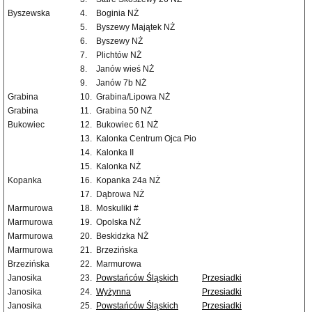
Byszewska
4.
Boginia NŻ
5.
Byszewy Majątek NŻ
6.
Byszewy NŻ
7.
Plichtów NŻ
8.
Janów wieś NŻ
9.
Janów 7b NŻ
Grabina
10.
Grabina/Lipowa NŻ
Grabina
11.
Grabina 50 NŻ
Bukowiec
12.
Bukowiec 61 NŻ
13.
Kalonka Centrum Ojca Pio
14.
Kalonka II
15.
Kalonka NŻ
Kopanka
16.
Kopanka 24a NŻ
17.
Dąbrowa NŻ
Marmurowa
18.
Moskuliki #
Marmurowa
19.
Opolska NŻ
Marmurowa
20.
Beskidzka NŻ
Marmurowa
21.
Brzezińska
Brzezińska
22.
Marmurowa
Janosika
23.
Powstańców Śląskich
Przesiadki
Janosika
24.
Wyżynna
Przesiadki
Janosika
25.
Powstańców Śląskich
Przesiadki