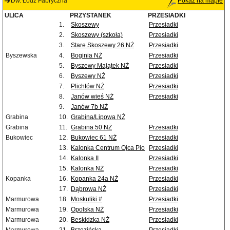
Dw. Łódź Fabryczna
Pokaż na mapie
ULICA
PRZYSTANEK
PRZESIADKI
1.
Skoszewy
Przesiadki
2.
Skoszewy (szkoła)
Przesiadki
3.
Stare Skoszewy 26 NŻ
Przesiadki
Byszewska
4.
Boginia NŻ
Przesiadki
5.
Byszewy Majątek NŻ
Przesiadki
6.
Byszewy NŻ
Przesiadki
7.
Plichtów NŻ
Przesiadki
8.
Janów wieś NŻ
Przesiadki
9.
Janów 7b NŻ
Grabina
10.
Grabina/Lipowa NŻ
Grabina
11.
Grabina 50 NŻ
Przesiadki
Bukowiec
12.
Bukowiec 61 NŻ
Przesiadki
13.
Kalonka Centrum Ojca Pio
Przesiadki
14.
Kalonka II
Przesiadki
15.
Kalonka NŻ
Przesiadki
Kopanka
16.
Kopanka 24a NŻ
Przesiadki
17.
Dąbrowa NŻ
Przesiadki
Marmurowa
18.
Moskuliki #
Przesiadki
Marmurowa
19.
Opolska NŻ
Przesiadki
Marmurowa
20.
Beskidzka NŻ
Przesiadki