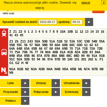
Nasza strona wykorzystuje pliki cookie. Dowiedz się
więcej
x
#
więcej.
Sprawdź rozkład na dzień:
i godzinę:
Z
Z1
Z2
0
1
2
3
4
5
6
7
8
9
10A
10B
11
12
13
14
15
16
41
43
45
Z3
Z6
Z13
Z43
50A
50B
51A
51B
52
53A
53C
53B
54B
55A
55B
55C
56
57
58A
58B
59
60A
60B
60C
60D
61
62
63
64A
64B
65A
65B
66
67
68
69A
69B
70
71A
71B
72A
72B
73
75A
75B
76
77
78
80A
80B
81A
81B
82A
82B
83
84A
84B
85A
85B
86
87A
87B
88A
88B
88C
88D
89
90
91A
91B
91C
92A
92B
93
94
96
97A
97B
99
100
101
201
202
6.
F1
G1
G2
H
W
N1A
N1B
N2
N3A
N3B
N4A
N4B
N5A
N5B
N6
N7A
N7B
N8
N9
Linie
Zmiany
Utrudnienia
Przystanki
Połączenia
Schematy
Pobierz