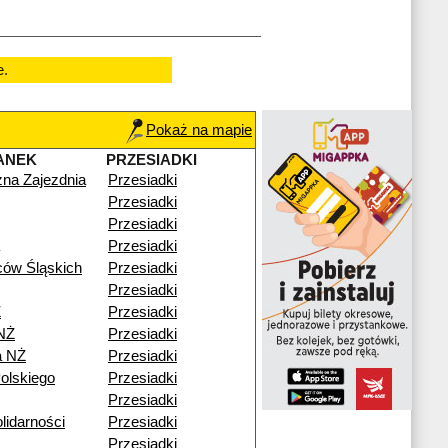
e.
Pokaż na mapie
ANEK
PRZESIADKI
zna Zajezdnia
Przesiadki
Przesiadki
Przesiadki
Przesiadki
ów Śląskich
Przesiadki
Przesiadki
Ż
Przesiadki
NŻ
Przesiadki
a NŻ
Przesiadki
olskiego
Przesiadki
Przesiadki
lidarności
Przesiadki
Przesiadki