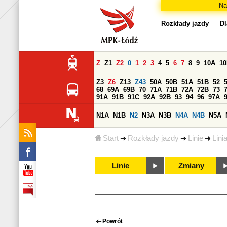
Na
Rozkłady jazdy
Dl
Z
Z1
Z2
0
1
2
3
4
5
6
7
8
9
10A
1
Z3
Z6
Z13
Z43
50A
50B
51A
51B
52
68
69A
69B
70
71A
71B
72A
72B
73
91A
91B
91C
92A
92B
93
94
96
97A
N1A
N1B
N2
N3A
N3B
N4A
N4B
N5A
Start
Rozkłady jazdy
Linie
Lini
Linie
Zmiany
Powrót