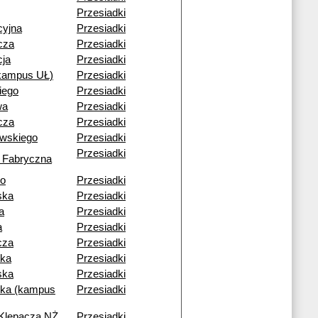
Przesiadki
cyjna
Przesiadki
cza
Przesiadki
cja
Przesiadki
(kampus UŁ)
Przesiadki
iego
Przesiadki
wa
Przesiadki
cza
Przesiadki
owskiego
Przesiadki
Przesiadki
 Fabryczna
go
Przesiadki
ska
Przesiadki
a
Przesiadki
a
Przesiadki
cza
Przesiadki
ka
Przesiadki
ska
Przesiadki
ka (kampus
Przesiadki
 Klepacza NŻ
Przesiadki