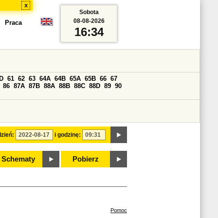
x
Sobota
08-08-2026
Praca
16:34
D
61
62
63
64A
64B
65A
65B
66
67
86
87A
87B
88A
88B
88C
88D
89
90
zień:
i godzinę:
Schematy
Pobierz
Pomoc