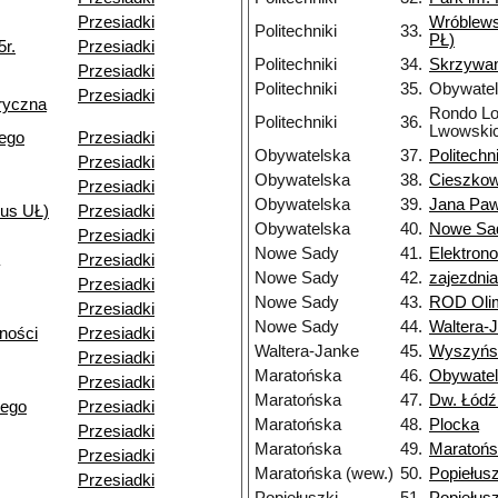
Przesiadki
Wróblews
Politechniki
33.
PŁ)
5r.
Przesiadki
Politechniki
34.
Skrzywa
Przesiadki
Politechniki
35.
Obywate
Przesiadki
ryczna
Rondo Lo
Politechniki
36.
Lwowski
iego
Przesiadki
Obywatelska
37.
Politechni
Przesiadki
Obywatelska
38.
Cieszkow
Przesiadki
Obywatelska
39.
Jana Pawł
pus UŁ)
Przesiadki
Obywatelska
40.
Nowe Sa
Przesiadki
Nowe Sady
41.
Elektron
Przesiadki
Nowe Sady
42.
zajezdni
Przesiadki
Nowe Sady
43.
ROD Olim
Przesiadki
Nowe Sady
44.
Waltera-
ności
Przesiadki
Waltera-Janke
45.
Wyszyńs
Przesiadki
Maratońska
46.
Obywate
Przesiadki
Maratońska
47.
Dw. Łódź
iego
Przesiadki
Maratońska
48.
Plocka
Przesiadki
Maratońska
49.
Maratońs
Przesiadki
Maratońska (wew.)
50.
Popiełusz
Przesiadki