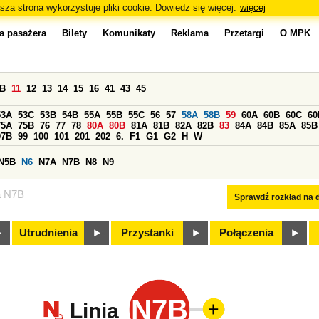
sza strona wykorzystuje pliki cookie. Dowiedz się więcej.
więcej
a pasażera
Bilety
Komunikaty
Reklama
Przetargi
O MPK
0B
11
12
13
14
15
16
41
43
45
53A
53C
53B
54B
55A
55B
55C
56
57
58A
58B
59
60A
60B
60C
60
75A
75B
76
77
78
80A
80B
81A
81B
82A
82B
83
84A
84B
85A
85B
97B
99
100
101
201
202
6.
F1
G1
G2
H
W
N5B
N6
N7A
N7B
N8
N9
a N7B
Sprawdź rozkład na d
Utrudnienia
Przystanki
Połączenia
N7B
Linia