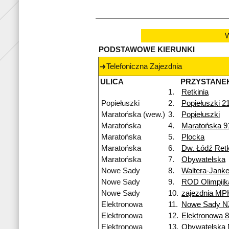
W
PODSTAWOWE KIERUNKI
Telefoniczna Zajezdnia
ULICA
PRZYSTANE
1.
Retkinia
Popiełuszki
2.
Popiełuszki 2
Maratońska (wew.)
3.
Popiełuszki
Maratońska
4.
Maratońska 9
Maratońska
5.
Plocka
Maratońska
6.
Dw. Łódź Retk
Maratońska
7.
Obywatelska
Nowe Sady
8.
Waltera-Jank
Nowe Sady
9.
ROD Olimpijk
Nowe Sady
10.
zajezdnia MP
Elektronowa
11.
Nowe Sady N
Elektronowa
12.
Elektronowa 
Elektronowa
13.
Obywatelska