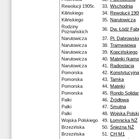
Rewolucji 1905r.
33.
Wschodnia
Kilińskiego
34.
Rewolucji 190
Kilińskiego
35.
Narutowicza
Rodziny
36.
Dw. Łódź Fab
Poznańskich
Narutowicza
37.
Pl. Dąbrowsk
Narutowicza
38.
Tramwajowa
Narutowicza
39.
Kopcińskiego
Narutowicza
40.
Matejki (kam
Narutowicza
41.
Radiostacja
Pomorska
42.
Konstytucyjna
Pomorska
43.
Tamka
Pomorska
44.
Matejki
Pomorska
45.
Rondo Solidar
Palki
46.
Źródłowa
Palki
47.
Smutna
Palki
48.
Wojska Polsk
Wojska Polskiego
49.
Łomnicka NŻ
Brzezińska
50.
Śnieżna NŻ
Brzezińska
51.
CH M1