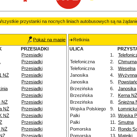
szystkie przystanki na nocnych liniach autobusowych są na żądani
Pokaż na mapie
Retkinia
K
PRZESIADKI
ULICA
PRZYST
Przesiadki
1.
Telefonic
1
Przesiadki
Telefoniczna
2.
Chmurna
Przesiadki
Telefoniczna
3.
Weselna
1 NŻ
Przesiadki
Janosika
4.
Wyżynna
Przesiadki
Janosika
5.
Powstańc
inia
Przesiadki
Brzezińska
6.
Janosika
Przesiadki
Brzezińska
7.
Kerna N
e NŻ
Przesiadki
Brzezińska
8.
Śnieżna 
a NŻ
Przesiadki
Wojska Polskiego
9.
Łomnick
K NŻ
Przesiadki
Palki
10.
Wojska P
Ż
Przesiadki
Palki
11.
Smutna
8 NŻ
Przesiadki
Pomorska
12.
Rondo So
 NŻ
Przesiadki
Pomorska
13.
Matejki