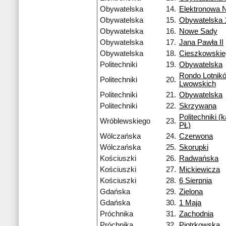
Obywatelska
14.
Elektronowa 
Obywatelska
15.
Obywatelska 
Obywatelska
16.
Nowe Sady
Obywatelska
17.
Jana Pawła II
Obywatelska
18.
Cieszkowski
Politechniki
19.
Obywatelska
Rondo Lotnik
Politechniki
20.
Lwowskich
Politechniki
21.
Obywatelska
Politechniki
22.
Skrzywana
Politechniki 
Wróblewskiego
23.
PŁ)
Wólczańska
24.
Czerwona
Wólczańska
25.
Skorupki
Kościuszki
26.
Radwańska
Kościuszki
27.
Mickiewicza
Kościuszki
28.
6 Sierpnia
Gdańska
29.
Zielona
Gdańska
30.
1 Maja
Próchnika
31.
Zachodnia
Próchnika
32.
Piotrkowska