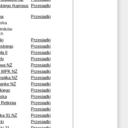
kiego (kampus
Przesiadki
na
Przesiadki
lska
tników
ch
ki
Przesiadki
skiego
Przesiadki
a II
Przesiadki
dy
Przesiadki
owa NŻ
Przesiadki
a MPK NŻ
Przesiadki
pijka NŻ
Przesiadki
Janke NŻ
Przesiadki
kiego
Przesiadki
lska
Przesiadki
 Retkinia
Przesiadki
Przesiadki
ka 91 NŻ
Przesiadki
ki
Przesiadki