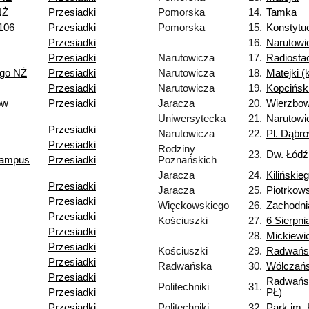
NŻ
Przesiadki
Pomorska
14.
Tamka
106
Przesiadki
Pomorska
15.
Konstytu
Przesiadki
16.
Narutowi
Przesiadki
Narutowicza
17.
Radiosta
ego NŻ
Przesiadki
Narutowicza
18.
Matejki 
Przesiadki
Narutowicza
19.
Kopcińsk
ów
Przesiadki
Jaracza
20.
Wierzbo
Uniwersytecka
21.
Narutowi
Przesiadki
Narutowicza
22.
Pl. Dąbr
Przesiadki
Rodziny
23.
Dw. Łódź
(kampus
Przesiadki
Poznańskich
Jaracza
24.
Kilińskie
Przesiadki
Jaracza
25.
Piotrkow
Przesiadki
Więckowskiego
26.
Zachodni
Przesiadki
Kościuszki
27.
6 Sierpni
Przesiadki
28.
Mickiewi
Przesiadki
Kościuszki
29.
Radwańs
Przesiadki
Radwańska
30.
Wólczań
Przesiadki
Radwańs
Politechniki
31.
Przesiadki
PŁ)
Przesiadki
Politechniki
32.
Park im.