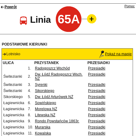
Pomoc
Powrót
65A
Linia
PODSTAWOWE KIERUNKI
Lotnisko
Pokaż na mapie
ULICA
PRZYSTANEK
PRZESIADKI
1.
Radogoszcz Wschód
Przesiadki
Dw. Łódź Radogoszcz Wsch.
Przesiadki
Świtezianki
2.
NŻ
Świtezianki
3.
Syrenki
Przesiadki
Świtezianki
4.
Sikorskiego
Przesiadki
Sikorskiego
5.
Dw. Łódź Arturówek NŻ
Przesiadki
Łagiewnicka
6.
Sowińskiego
Przesiadki
Łagiewnicka
7.
Morelowa NŻ
Przesiadki
Łagiewnicka
8.
Litewska NŻ
Przesiadki
Łagiewnicka
9.
Rondo Powstańców 1863r.
Przesiadki
Łagiewnicka
10.
Murarska
Przesiadki
Łagiewnicka
11.
Kowalska
Przesiadki