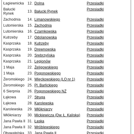
Łagiewnicka
12.
Dolna
Przesiadki
Bałucki
Przesiadki
13.
Bałucki Rynek
Rynek
Zachodnia
14.
Limanowskiego
Przesiadki
Lutomierska
15.
Zachodnia
Przesiadki
Lutomierska
16.
Czarnkowska
Przesiadki
Kutrzeby
17.
Odolanowska
Przesiadki
Kasprzaka
18.
Kutrzeby
Przesiadki
Kasprzaka
19.
Drewnowska
Przesiadki
Kasprzaka
20.
Srebrzyńska
Przesiadki
Kasprzaka
21.
Legionów
Przesiadki
1 Maja
22.
Żeligowskiego
Przesiadki
1 Maja
23.
Pogonowskiego
Przesiadki
Żeromskiego
24.
Więckowskiego (LO nr 1)
Przesiadki
Żeromskiego
25.
Pl. Barlickiego
Przesiadki
6 Sierpnia
26.
Pogonowskiego NŻ
Przesiadki
Łąkowa
27.
Struga
Przesiadki
Łąkowa
28.
Karolewska
Przesiadki
Karolewska
29.
Włókniarzy
Przesiadki
Włókniarzy
30.
Mickiewicza (Dw. Ł. Kaliska)
Przesiadki
Jana Pawła II
31.
Łaska
Przesiadki
Jana Pawła II
32.
Wróblewskiego
Przesiadki
Obywatelska
33.
Jana Pawła II
Przesiadki