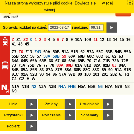
Nasza strona wykorzystuje pliki cookie. Dowiedz się
więcej
x
#
więcej.
Sprawdź rozkład na dzień:
i godzinę:
Z
Z1
Z2
0
1
2
3
4
5
6
7
8
9
10A
10B
11
12
13
14
15
16
41
43
45
Z3
Z6
Z13
Z43
50A
50B
51A
51B
52
53A
53C
53B
54B
55A
55B
55C
56
57
58A
58B
59
60A
60B
60C
60D
61
62
63
64A
64B
65A
65B
66
67
68
69A
69B
70
71A
71B
72A
72B
73
75A
75B
76
77
78
80A
80B
81A
81B
82A
82B
83
84A
84B
85A
85B
86
87A
87B
88A
88B
88C
88D
89
90
91A
91B
91C
92A
92B
93
94
96
97A
97B
99
100
101
201
202
6.
F1
G1
G2
H
W
N1A
N1B
N2
N3A
N3B
N4A
N4B
N5A
N5B
N6
N7A
N7B
N8
N9
Linie
Zmiany
Utrudnienia
Przystanki
Połączenia
Schematy
Pobierz