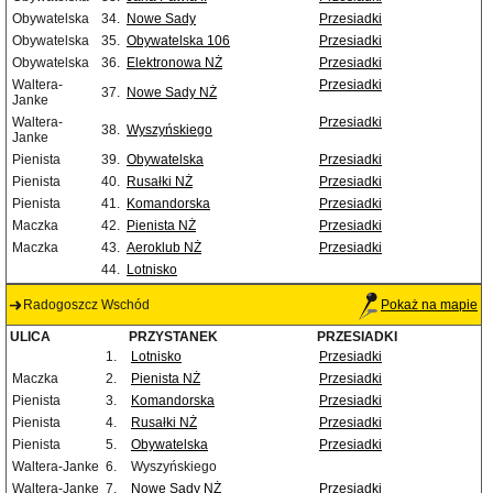
Obywatelska
34.
Nowe Sady
Przesiadki
Obywatelska
35.
Obywatelska 106
Przesiadki
Obywatelska
36.
Elektronowa NŻ
Przesiadki
Waltera-
Przesiadki
37.
Nowe Sady NŻ
Janke
Waltera-
Przesiadki
38.
Wyszyńskiego
Janke
Pienista
39.
Obywatelska
Przesiadki
Pienista
40.
Rusałki NŻ
Przesiadki
Pienista
41.
Komandorska
Przesiadki
Maczka
42.
Pienista NŻ
Przesiadki
Maczka
43.
Aeroklub NŻ
Przesiadki
44.
Lotnisko
Radogoszcz Wschód
Pokaż na mapie
ULICA
PRZYSTANEK
PRZESIADKI
1.
Lotnisko
Przesiadki
Maczka
2.
Pienista NŻ
Przesiadki
Pienista
3.
Komandorska
Przesiadki
Pienista
4.
Rusałki NŻ
Przesiadki
Pienista
5.
Obywatelska
Przesiadki
Waltera-Janke
6.
Wyszyńskiego
Waltera-Janke
7.
Nowe Sady NŻ
Przesiadki