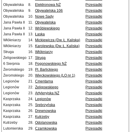
Obywatelska
8.
Elektronowa NŻ
Przesiadki
Obywatelska
9.
Obywatelska 106
Przesiadki
Obywatelska
10.
Nowe Sady
Przesiadki
Jana Pawła II
11.
Obywatelska
Przesiadki
Jana Pawła II
12.
Wróblewskiego
Przesiadki
Jana Pawła II
13.
Łaska
Przesiadki
Włókniarzy
14.
Mickiewicza (Dw. Ł. Kaliska)
Przesiadki
Włókniarzy
15.
Karolewska (Dw. Ł. Kaliska)
Przesiadki
Struga
16.
Włókniarzy
Przesiadki
Żeligowskiego
17.
Struga
Przesiadki
6 Sierpnia
18.
Pogonowskiego NŻ
Przesiadki
Żeromskiego
19.
Pl. Barlickiego
Przesiadki
Żeromskiego
20.
Więckowskiego (LO nr 1)
Przesiadki
Legionów
21.
Cmentarna
Przesiadki
Legionów
22.
Żeligowskiego
Przesiadki
Legionów
23.
Artyleryjska NŻ
Przesiadki
Kasprzaka
24.
Legionów
Przesiadki
Kasprzaka
25.
Srebrzyńska
Przesiadki
Kasprzaka
26.
Drewnowska
Przesiadki
Kasprzaka
27.
Kutrzeby
Przesiadki
Kutrzeby
28.
Odolanowska
Przesiadki
Lutomierska
29.
Czarnkowska
Przesiadki