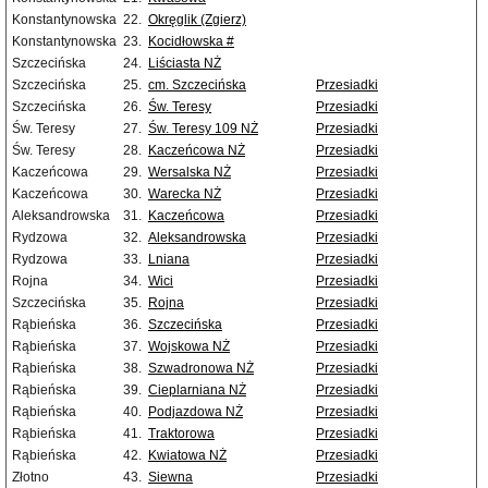
Konstantynowska
22.
Okręglik (Zgierz)
Konstantynowska
23.
Kocidłowska #
Szczecińska
24.
Liściasta NŻ
Szczecińska
25.
cm. Szczecińska
Przesiadki
Szczecińska
26.
Św. Teresy
Przesiadki
Św. Teresy
27.
Św. Teresy 109 NŻ
Przesiadki
Św. Teresy
28.
Kaczeńcowa NŻ
Przesiadki
Kaczeńcowa
29.
Wersalska NŻ
Przesiadki
Kaczeńcowa
30.
Warecka NŻ
Przesiadki
Aleksandrowska
31.
Kaczeńcowa
Przesiadki
Rydzowa
32.
Aleksandrowska
Przesiadki
Rydzowa
33.
Lniana
Przesiadki
Rojna
34.
Wici
Przesiadki
Szczecińska
35.
Rojna
Przesiadki
Rąbieńska
36.
Szczecińska
Przesiadki
Rąbieńska
37.
Wojskowa NŻ
Przesiadki
Rąbieńska
38.
Szwadronowa NŻ
Przesiadki
Rąbieńska
39.
Cieplarniana NŻ
Przesiadki
Rąbieńska
40.
Podjazdowa NŻ
Przesiadki
Rąbieńska
41.
Traktorowa
Przesiadki
Rąbieńska
42.
Kwiatowa NŻ
Przesiadki
Złotno
43.
Siewna
Przesiadki