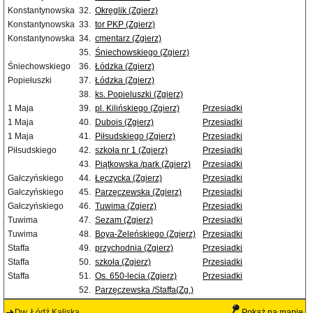
Konstantynowska
32.
Okręglik (Zgierz)
Konstantynowska
33.
tor PKP (Zgierz)
Konstantynowska
34.
cmentarz (Zgierz)
35.
Śniechowskiego (Zgierz)
Śniechowskiego
36.
Łódzka (Zgierz)
Popiełuszki
37.
Łódzka (Zgierz)
38.
ks. Popieluszki (Zgierz)
1 Maja
39.
pl. Kilińskiego (Zgierz)
Przesiadki
1 Maja
40.
Dubois (Zgierz)
Przesiadki
1 Maja
41.
Piłsudskiego (Zgierz)
Przesiadki
Piłsudskiego
42.
szkoła nr 1 (Zgierz)
Przesiadki
43.
Piątkowska /park (Zgierz)
Przesiadki
Gałczyńskiego
44.
Łęczycka (Zgierz)
Przesiadki
Gałczyńskiego
45.
Parzęczewska (Zgierz)
Przesiadki
Gałczyńskiego
46.
Tuwima (Zgierz)
Przesiadki
Tuwima
47.
Sezam (Zgierz)
Przesiadki
Tuwima
48.
Boya-Żeleńskiego (Zgierz)
Przesiadki
Staffa
49.
przychodnia (Zgierz)
Przesiadki
Staffa
50.
szkoła (Zgierz)
Przesiadki
Staffa
51.
Os. 650-lecia (Zgierz)
Przesiadki
52.
Parzęczewska /Staffa(Zg.)
Dw. Łódź Kaliska
Pokaż na mapie