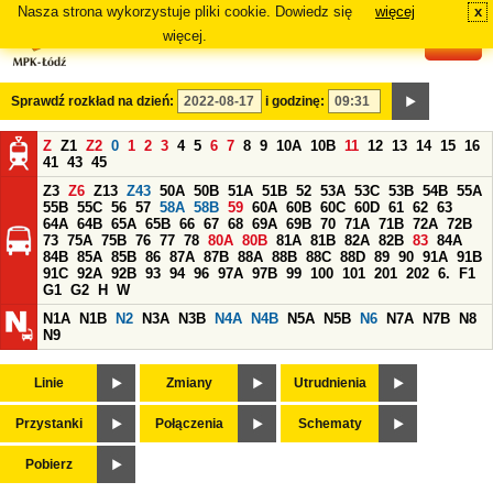
Nasza strona wykorzystuje pliki cookie. Dowiedz się
więcej
x
#
więcej.
Sprawdź rozkład na dzień:
i godzinę:
Z
Z1
Z2
0
1
2
3
4
5
6
7
8
9
10A
10B
11
12
13
14
15
16
41
43
45
Z3
Z6
Z13
Z43
50A
50B
51A
51B
52
53A
53C
53B
54B
55A
55B
55C
56
57
58A
58B
59
60A
60B
60C
60D
61
62
63
64A
64B
65A
65B
66
67
68
69A
69B
70
71A
71B
72A
72B
73
75A
75B
76
77
78
80A
80B
81A
81B
82A
82B
83
84A
84B
85A
85B
86
87A
87B
88A
88B
88C
88D
89
90
91A
91B
91C
92A
92B
93
94
96
97A
97B
99
100
101
201
202
6.
F1
G1
G2
H
W
N1A
N1B
N2
N3A
N3B
N4A
N4B
N5A
N5B
N6
N7A
N7B
N8
N9
Linie
Zmiany
Utrudnienia
Przystanki
Połączenia
Schematy
Pobierz