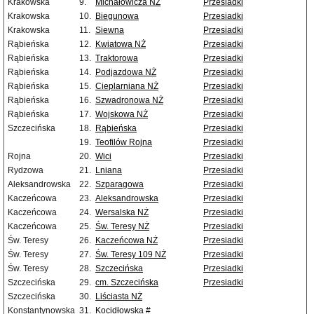
Krakowska
9.
Michałowicza NŻ
Przesiadki
Krakowska
10.
Biegunowa
Przesiadki
Krakowska
11.
Siewna
Przesiadki
Rąbieńska
12.
Kwiatowa NŻ
Przesiadki
Rąbieńska
13.
Traktorowa
Przesiadki
Rąbieńska
14.
Podjazdowa NŻ
Przesiadki
Rąbieńska
15.
Cieplarniana NŻ
Przesiadki
Rąbieńska
16.
Szwadronowa NŻ
Przesiadki
Rąbieńska
17.
Wojskowa NŻ
Przesiadki
Szczecińska
18.
Rąbieńska
Przesiadki
19.
Teofilów Rojna
Przesiadki
Rojna
20.
Wici
Przesiadki
Rydzowa
21.
Lniana
Przesiadki
Aleksandrowska
22.
Szparagowa
Przesiadki
Kaczeńcowa
23.
Aleksandrowska
Przesiadki
Kaczeńcowa
24.
Wersalska NŻ
Przesiadki
Kaczeńcowa
25.
Św. Teresy NŻ
Przesiadki
Św. Teresy
26.
Kaczeńcowa NŻ
Przesiadki
Św. Teresy
27.
Św. Teresy 109 NŻ
Przesiadki
Św. Teresy
28.
Szczecińska
Przesiadki
Szczecińska
29.
cm. Szczecińska
Przesiadki
Szczecińska
30.
Liściasta NŻ
Konstantynowska
31.
Kocidłowska #