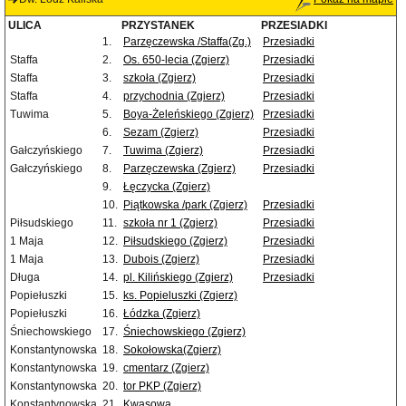
ULICA
PRZYSTANEK
PRZESIADKI
1.
Parzęczewska /Staffa(Zg.)
Przesiadki
Staffa
2.
Os. 650-lecia (Zgierz)
Przesiadki
Staffa
3.
szkoła (Zgierz)
Przesiadki
Staffa
4.
przychodnia (Zgierz)
Przesiadki
Tuwima
5.
Boya-Żeleńskiego (Zgierz)
Przesiadki
6.
Sezam (Zgierz)
Przesiadki
Gałczyńskiego
7.
Tuwima (Zgierz)
Przesiadki
Gałczyńskiego
8.
Parzęczewska (Zgierz)
Przesiadki
9.
Łęczycka (Zgierz)
10.
Piątkowska /park (Zgierz)
Przesiadki
Piłsudskiego
11.
szkoła nr 1 (Zgierz)
Przesiadki
1 Maja
12.
Piłsudskiego (Zgierz)
Przesiadki
1 Maja
13.
Dubois (Zgierz)
Przesiadki
Długa
14.
pl. Kilińskiego (Zgierz)
Przesiadki
Popiełuszki
15.
ks. Popieluszki (Zgierz)
Popiełuszki
16.
Łódzka (Zgierz)
Śniechowskiego
17.
Śniechowskiego (Zgierz)
Konstantynowska
18.
Sokołowska(Zgierz)
Konstantynowska
19.
cmentarz (Zgierz)
Konstantynowska
20.
tor PKP (Zgierz)
Konstantynowska
21.
Kwasowa