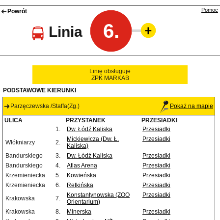
Pomoc
Powrót
6.
Linia
Linię obsługuje
ZPK MARKAB
PODSTAWOWE KIERUNKI
Parzęczewska /Staffa(Zg.)
Pokaż na mapie
ULICA
PRZYSTANEK
PRZESIADKI
1.
Dw. Łódź Kaliska
Przesiadki
Mickiewicza (Dw. Ł.
Przesiadki
Włókniarzy
2.
Kaliska)
Bandurskiego
3.
Dw. Łódź Kaliska
Przesiadki
Bandurskiego
4.
Atlas Arena
Przesiadki
Krzemieniecka
5.
Kowieńska
Przesiadki
Krzemieniecka
6.
Retkińska
Przesiadki
Konstantynowska (ZOO
Przesiadki
Krakowska
7.
Orientarium)
Krakowska
8.
Minerska
Przesiadki