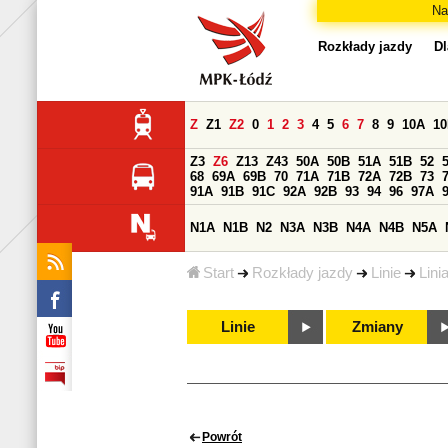
Na
Rozkłady jazdy
Dl
Z
Z1
Z2
0
1
2
3
4
5
6
7
8
9
10A
1
Z3
Z6
Z13
Z43
50A
50B
51A
51B
52
68
69A
69B
70
71A
71B
72A
72B
73
91A
91B
91C
92A
92B
93
94
96
97A
N1A
N1B
N2
N3A
N3B
N4A
N4B
N5A
Start
Rozkłady jazdy
Linie
Lini
Linie
Zmiany
Powrót