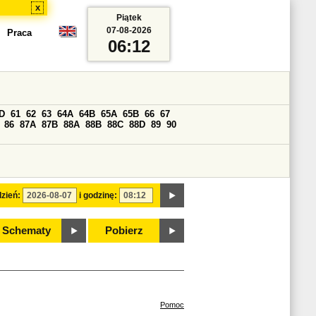
x
Piątek
07-08-2026
Praca
06:12
D
61
62
63
64A
64B
65A
65B
66
67
86
87A
87B
88A
88B
88C
88D
89
90
zień:
i godzinę:
Schematy
Pobierz
Pomoc