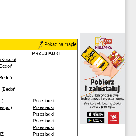
Pokaż na mapie
PRZESIADKI
/Kościół
(Bedoń
(Bedoń
 (Bedoń
l)
Przesiadki
espol)
Przesiadki
Przesiadki
Przesiadki
Przesiadki
NŻ
Przesiadki