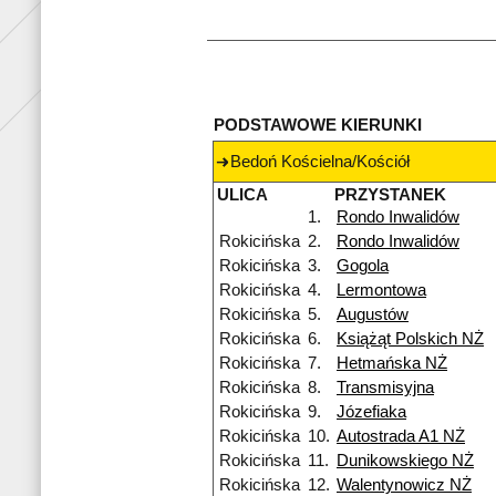
PODSTAWOWE KIERUNKI
Bedoń Kościelna/Kościół
ULICA
PRZYSTANEK
1.
Rondo Inwalidów
Rokicińska
2.
Rondo Inwalidów
Rokicińska
3.
Gogola
Rokicińska
4.
Lermontowa
Rokicińska
5.
Augustów
Rokicińska
6.
Książąt Polskich NŻ
Rokicińska
7.
Hetmańska NŻ
Rokicińska
8.
Transmisyjna
Rokicińska
9.
Józefiaka
Rokicińska
10.
Autostrada A1 NŻ
Rokicińska
11.
Dunikowskiego NŻ
Rokicińska
12.
Walentynowicz NŻ