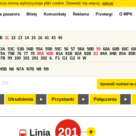
sza strona wykorzystuje pliki cookie. Dowiedz się więcej.
więcej
a pasażera
Bilety
Komunikaty
Reklama
Przetargi
O MPK
0B
11
12
13
14
15
16
41
43
45
53A
53C
53B
54B
55A
55B
55C
56
57
58A
58B
59
60A
60B
60C
60
75A
75B
76
77
78
80A
80B
81A
81B
82A
82B
83
84A
84B
85A
85B
97B
99
100
101
201
202
6.
F1
G1
G2
H
W
N5B
N6
N7A
N7B
N8
N9
a 201
Sprawdź rozkład na d
Utrudnienia
Przystanki
Połączenia
201
Linia