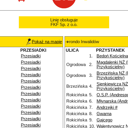
Linię obsługuje
FKF Sp. z o.o.
Pokaż na mapie
rondo Inwalidów
PRZESIADKI
ULICA
PRZYSTANEK
Przesiadki
1.
Bedoń Kościelna
Przesiadki
Magdalenki NŻ 
Ogrodowa
2.
Przykościelny)
Przesiadki
Brzezińska NŻ 
Przesiadki
Ogrodowa
3.
Przykościelny)
Przesiadki
Sienkiewicza NŻ
Brzezińska
4.
Przesiadki
Przykościelny)
Przesiadki
Rokicińska
5.
O.S.P. (Andrespo
Przesiadki
Rokicińska
6.
Młynarska (Andr
Przesiadki
Rokicińska
7.
Andrzejki #
Przesiadki
Rokicińska
8.
Gwarna
Przesiadki
Rokicińska
9.
Gajcego
Przesiadki
Rokicińska
10.
Walentynowicz 