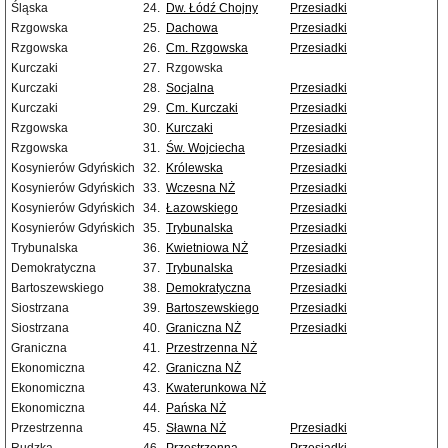
Śląska
24.
Dw. Łódź Chojny
Przesiadki
Rzgowska
25.
Dachowa
Przesiadki
Rzgowska
26.
Cm. Rzgowska
Przesiadki
Kurczaki
27.
Rzgowska
Kurczaki
28.
Socjalna
Przesiadki
Kurczaki
29.
Cm. Kurczaki
Przesiadki
Rzgowska
30.
Kurczaki
Przesiadki
Rzgowska
31.
Św. Wojciecha
Przesiadki
Kosynierów Gdyńskich
32.
Królewska
Przesiadki
Kosynierów Gdyńskich
33.
Wczesna NŻ
Przesiadki
Kosynierów Gdyńskich
34.
Łazowskiego
Przesiadki
Kosynierów Gdyńskich
35.
Trybunalska
Przesiadki
Trybunalska
36.
Kwietniowa NŻ
Przesiadki
Demokratyczna
37.
Trybunalska
Przesiadki
Bartoszewskiego
38.
Demokratyczna
Przesiadki
Siostrzana
39.
Bartoszewskiego
Przesiadki
Siostrzana
40.
Graniczna NŻ
Przesiadki
Graniczna
41.
Przestrzenna NŻ
Ekonomiczna
42.
Graniczna NŻ
Ekonomiczna
43.
Kwaterunkowa NŻ
Ekonomiczna
44.
Pańska NŻ
Przestrzenna
45.
Sławna NŻ
Przesiadki