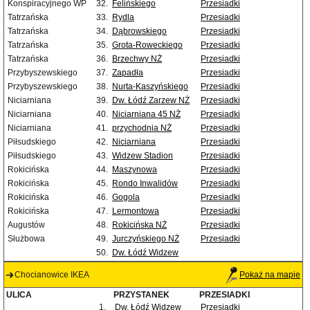
Konspiracyjnego WP
32.
Felińskiego
Przesiadki
Tatrzańska
33.
Rydla
Przesiadki
Tatrzańska
34.
Dąbrowskiego
Przesiadki
Tatrzańska
35.
Grota-Roweckiego
Przesiadki
Tatrzańska
36.
Brzechwy NŻ
Przesiadki
Przybyszewskiego
37.
Zapadła
Przesiadki
Przybyszewskiego
38.
Nurta-Kaszyńskiego
Przesiadki
Niciarniana
39.
Dw. Łódź Zarzew NŻ
Przesiadki
Niciarniana
40.
Niciarniana 45 NŻ
Przesiadki
Niciarniana
41.
przychodnia NŻ
Przesiadki
Piłsudskiego
42.
Niciarniana
Przesiadki
Piłsudskiego
43.
Widzew Stadion
Przesiadki
Rokicińska
44.
Maszynowa
Przesiadki
Rokicińska
45.
Rondo Inwalidów
Przesiadki
Rokicińska
46.
Gogola
Przesiadki
Rokicińska
47.
Lermontowa
Przesiadki
Augustów
48.
Rokicińska NŻ
Przesiadki
Służbowa
49.
Jurczyńskiego NŻ
Przesiadki
50.
Dw. Łódź Widzew
Chocianowice IKEA
Pokaż na mapie
ULICA
PRZYSTANEK
PRZESIADKI
1.
Dw. Łódź Widzew
Przesiadki