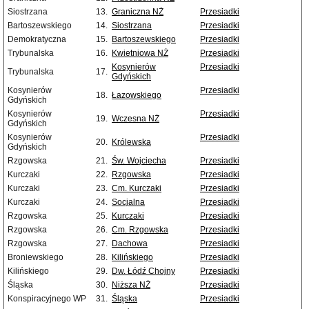
Siostrzana
13.
Graniczna NŻ
Przesiadki
Bartoszewskiego
14.
Siostrzana
Przesiadki
Demokratyczna
15.
Bartoszewskiego
Przesiadki
Trybunalska
16.
Kwietniowa NŻ
Przesiadki
Kosynierów
Przesiadki
Trybunalska
17.
Gdyńskich
Kosynierów
Przesiadki
18.
Łazowskiego
Gdyńskich
Kosynierów
Przesiadki
19.
Wczesna NŻ
Gdyńskich
Kosynierów
Przesiadki
20.
Królewska
Gdyńskich
Rzgowska
21.
Św. Wojciecha
Przesiadki
Kurczaki
22.
Rzgowska
Przesiadki
Kurczaki
23.
Cm. Kurczaki
Przesiadki
Kurczaki
24.
Socjalna
Przesiadki
Rzgowska
25.
Kurczaki
Przesiadki
Rzgowska
26.
Cm. Rzgowska
Przesiadki
Rzgowska
27.
Dachowa
Przesiadki
Broniewskiego
28.
Kilińskiego
Przesiadki
Kilińskiego
29.
Dw. Łódź Chojny
Przesiadki
Śląska
30.
Niższa NŻ
Przesiadki
Konspiracyjnego WP
31.
Śląska
Przesiadki