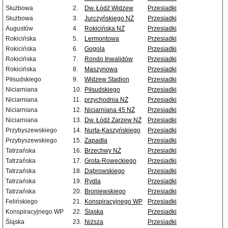
Służbowa
2.
Dw. Łódź Widzew
Przesiadki
Służbowa
3.
Jurczyńskiego NŻ
Przesiadki
Augustów
4.
Rokicińska NŻ
Przesiadki
Rokicińska
5.
Lermontowa
Przesiadki
Rokicińska
6.
Gogola
Przesiadki
Rokicińska
7.
Rondo Inwalidów
Przesiadki
Rokicińska
8.
Maszynowa
Przesiadki
Piłsudskiego
9.
Widzew Stadion
Przesiadki
Niciarniana
10.
Piłsudskiego
Przesiadki
Niciarniana
11.
przychodnia NŻ
Przesiadki
Niciarniana
12.
Niciarniana 45 NŻ
Przesiadki
Niciarniana
13.
Dw. Łódź Zarzew NŻ
Przesiadki
Przybyszewskiego
14.
Nurta-Kaszyńskiego
Przesiadki
Przybyszewskiego
15.
Zapadła
Przesiadki
Tatrzańska
16.
Brzechwy NŻ
Przesiadki
Tatrzańska
17.
Grota-Roweckiego
Przesiadki
Tatrzańska
18.
Dąbrowskiego
Przesiadki
Tatrzańska
19.
Rydla
Przesiadki
Tatrzańska
20.
Broniewskiego
Przesiadki
Felińskiego
21.
Konspiracyjnego WP
Przesiadki
Konspiracyjnego WP
22.
Śląska
Przesiadki
Śląska
23.
Niższa
Przesiadki