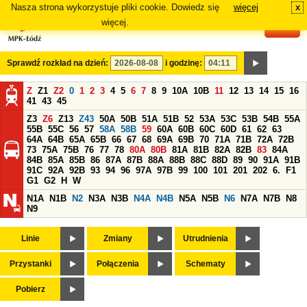
Nasza strona wykorzystuje pliki cookie. Dowiedz się
więcej
x
#
więcej.
Sprawdź rozkład na dzień:
i godzinę:
Z
Z1
Z2
0
1
2
3
4
5
6
7
8
9
10A
10B
11
12
13
14
15
16
41
43
45
Z3
Z6
Z13
Z43
50A
50B
51A
51B
52
53A
53C
53B
54B
55A
55B
55C
56
57
58A
58B
59
60A
60B
60C
60D
61
62
63
64A
64B
65A
65B
66
67
68
69A
69B
70
71A
71B
72A
72B
73
75A
75B
76
77
78
80A
80B
81A
81B
82A
82B
83
84A
84B
85A
85B
86
87A
87B
88A
88B
88C
88D
89
90
91A
91B
91C
92A
92B
93
94
96
97A
97B
99
100
101
201
202
6.
F1
G1
G2
H
W
N1A
N1B
N2
N3A
N3B
N4A
N4B
N5A
N5B
N6
N7A
N7B
N8
N9
Linie
Zmiany
Utrudnienia
Przystanki
Połączenia
Schematy
Pobierz