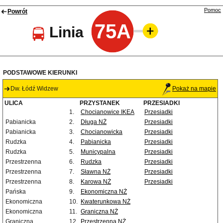
Pomoc
Powrót
75A
Linia
PODSTAWOWE KIERUNKI
Dw. Łódź Widzew
Pokaż na mapie
ULICA
PRZYSTANEK
PRZESIADKI
1.
Chocianowice IKEA
Przesiadki
Pabianicka
2.
Długa NŻ
Przesiadki
Pabianicka
3.
Chocianowicka
Przesiadki
Rudzka
4.
Pabianicka
Przesiadki
Rudzka
5.
Municypalna
Przesiadki
Przestrzenna
6.
Rudzka
Przesiadki
Przestrzenna
7.
Sławna NŻ
Przesiadki
Przestrzenna
8.
Karowa NŻ
Przesiadki
Pańska
9.
Ekonomiczna NŻ
Ekonomiczna
10.
Kwaterunkowa NŻ
Ekonomiczna
11.
Graniczna NŻ
Graniczna
12.
Przestrzenna NŻ