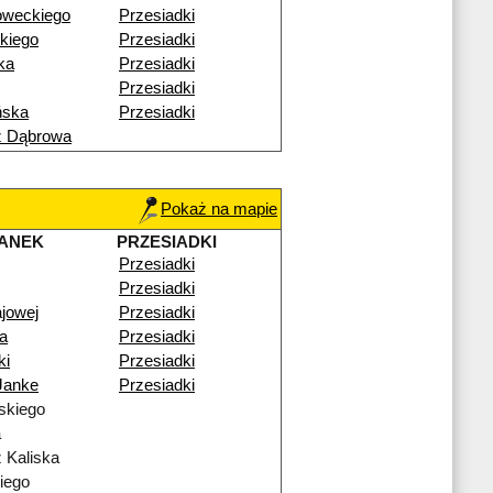
oweckiego
Przesiadki
kiego
Przesiadki
ka
Przesiadki
Przesiadki
ńska
Przesiadki
ź Dąbrowa
Pokaż na mapie
ANEK
PRZESIADKI
Przesiadki
Przesiadki
ajowej
Przesiadki
a
Przesiadki
ki
Przesiadki
Janke
Przesiadki
skiego
a
 Kaliska
iego