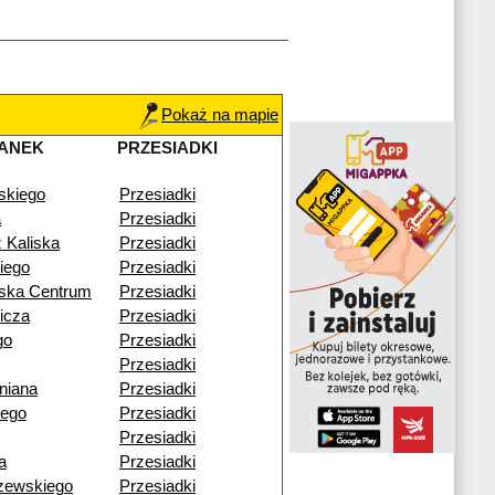
Pokaż na mapie
ANEK
PRZESIADKI
skiego
Przesiadki
a
Przesiadki
 Kaliska
Przesiadki
iego
Przesiadki
wska Centrum
Przesiadki
icza
Przesiadki
go
Przesiadki
Przesiadki
niana
Przesiadki
iego
Przesiadki
Przesiadki
a
Przesiadki
zewskiego
Przesiadki