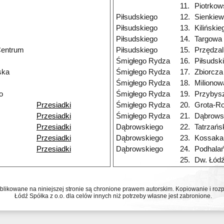
11.
Piotrko
Piłsudskiego
12.
Sienkiew
Piłsudskiego
13.
Kilińskie
Piłsudskiego
14.
Targowa
Centrum
Piłsudskiego
15.
Przędzal
Śmigłego Rydza
16.
Piłsudsk
ska
Śmigłego Rydza
17.
Zbiorcza
Śmigłego Rydza
18.
Milionow
o
Śmigłego Rydza
19.
Przybys
Przesiadki
Śmigłego Rydza
20.
Grota-R
Przesiadki
Śmigłego Rydza
21.
Dąbrows
Przesiadki
Dąbrowskiego
22.
Tatrzańs
Przesiadki
Dąbrowskiego
23.
Kossaka
Przesiadki
Dąbrowskiego
24.
Podhala
25.
Dw. Łód
ublikowane na niniejszej stronie są chronione prawem autorskim. Kopiowanie i r
Łódź Spółka z o.o. dla celów innych niż potrzeby własne jest zabronione.