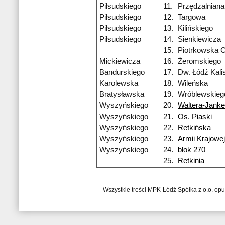
Piłsudskiego
11.
Przędzalniana
Piłsudskiego
12.
Targowa
Piłsudskiego
13.
Kilińskiego
Piłsudskiego
14.
Sienkiewicza
15.
Piotrkowska 
Mickiewicza
16.
Żeromskiego
Bandurskiego
17.
Dw. Łódź Kali
Karolewska
18.
Wileńska
Bratysławska
19.
Wróblewskieg
Wyszyńskiego
20.
Waltera-Janke
Wyszyńskiego
21.
Os. Piaski
Wyszyńskiego
22.
Retkińska
Wyszyńskiego
23.
Armii Krajowej
Wyszyńskiego
24.
blok 270
25.
Retkinia
Wszystkie treści MPK-Łódź Spółka z o.o. op