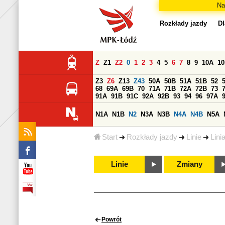
Na
Rozkłady jazdy
Dl
Z
Z1
Z2
0
1
2
3
4
5
6
7
8
9
10A
1
Z3
Z6
Z13
Z43
50A
50B
51A
51B
52
68
69A
69B
70
71A
71B
72A
72B
73
91A
91B
91C
92A
92B
93
94
96
97A
N1A
N1B
N2
N3A
N3B
N4A
N4B
N5A
Start
Rozkłady jazdy
Linie
Lini
Linie
Zmiany
Powrót