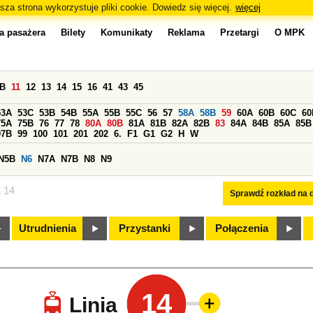
sza strona wykorzystuje pliki cookie. Dowiedz się więcej.
więcej
a pasażera
Bilety
Komunikaty
Reklama
Przetargi
O MPK
0B
11
12
13
14
15
16
41
43
45
53A
53C
53B
54B
55A
55B
55C
56
57
58A
58B
59
60A
60B
60C
60
75A
75B
76
77
78
80A
80B
81A
81B
82A
82B
83
84A
84B
85A
85B
97B
99
100
101
201
202
6.
F1
G1
G2
H
W
N5B
N6
N7A
N7B
N8
N9
a 14
Sprawdź rozkład na d
Utrudnienia
Przystanki
Połączenia
14
Linia