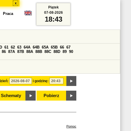
x
Piątek
07-08-2026
Praca
18:43
D
61
62
63
64A
64B
65A
65B
66
67
86
87A
87B
88A
88B
88C
88D
89
90
zień:
i godzinę:
Schematy
Pobierz
Pomoc