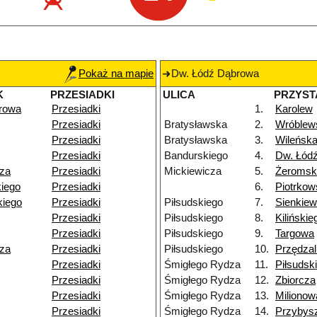
Pokaż na mapie
Dw. Łódź Dąbrowa
K
PRZESIADKI
ULICA
PRZYST
rowa
Przesiadki
1.
Karolew
Przesiadki
Bratysławska
2.
Wróblew
Przesiadki
Bratysławska
3.
Wileńsk
Przesiadki
Bandurskiego
4.
Dw. Łódź
za
Przesiadki
Mickiewicza
5.
Żeromsk
iego
Przesiadki
6.
Piotrko
iego
Przesiadki
Piłsudskiego
7.
Sienkiew
Przesiadki
Piłsudskiego
8.
Kilińskie
Przesiadki
Piłsudskiego
9.
Targowa
za
Przesiadki
Piłsudskiego
10.
Przędzal
Przesiadki
Śmigłego Rydza
11.
Piłsudsk
Przesiadki
Śmigłego Rydza
12.
Zbiorcza
Przesiadki
Śmigłego Rydza
13.
Milionow
Przesiadki
Śmigłego Rydza
14.
Przybys