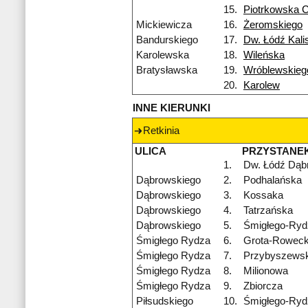
15.
Piotrkowska 
Mickiewicza
16.
Żeromskiego
Bandurskiego
17.
Dw. Łódź Kali
Karolewska
18.
Wileńska
Bratysławska
19.
Wróblewskieg
20.
Karolew
INNE KIERUNKI
Retkinia
ULICA
PRZYSTANE
1.
Dw. Łódź Dąb
Dąbrowskiego
2.
Podhalańska
Dąbrowskiego
3.
Kossaka
Dąbrowskiego
4.
Tatrzańska
Dąbrowskiego
5.
Śmigłego-Ryd
Śmigłego Rydza
6.
Grota-Roweck
Śmigłego Rydza
7.
Przybyszewsk
Śmigłego Rydza
8.
Milionowa
Śmigłego Rydza
9.
Zbiorcza
Piłsudskiego
10.
Śmigłego-Ryd