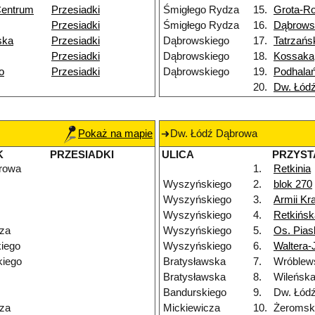
Centrum
Przesiadki
Śmigłego Rydza
15.
Grota-R
Przesiadki
Śmigłego Rydza
16.
Dąbrows
ska
Przesiadki
Dąbrowskiego
17.
Tatrzańs
Przesiadki
Dąbrowskiego
18.
Kossaka
o
Przesiadki
Dąbrowskiego
19.
Podhala
20.
Dw. Łód
Pokaż na mapie
Dw. Łódź Dąbrowa
K
PRZESIADKI
ULICA
PRZYST
rowa
1.
Retkinia
Wyszyńskiego
2.
blok 270
Wyszyńskiego
3.
Armii Kr
Wyszyńskiego
4.
Retkińsk
za
Wyszyńskiego
5.
Os. Pias
iego
Wyszyńskiego
6.
Waltera-
iego
Bratysławska
7.
Wróblew
Bratysławska
8.
Wileńsk
Bandurskiego
9.
Dw. Łódź
za
Mickiewicza
10.
Żeromsk