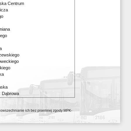
wska Centrum
icza
go
niana
iego
a
zewskiego
oweckiego
kiego
ka
ńska
ź Dąbrowa
ozpowszechnianie ich bez pisemnej zgody MPK-