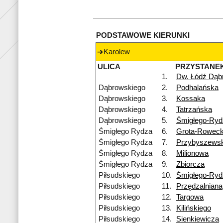
PODSTAWOWE KIERUNKI
Karolew
ULICA
PRZYSTANE
1.
Dw. Łódź Dąb
Dąbrowskiego
2.
Podhalańska
Dąbrowskiego
3.
Kossaka
Dąbrowskiego
4.
Tatrzańska
Dąbrowskiego
5.
Śmigłego-Ryd
Śmigłego Rydza
6.
Grota-Roweck
Śmigłego Rydza
7.
Przybyszewsk
Śmigłego Rydza
8.
Milionowa
Śmigłego Rydza
9.
Zbiorcza
Piłsudskiego
10.
Śmigłego-Ryd
Piłsudskiego
11.
Przędzalniana
Piłsudskiego
12.
Targowa
Piłsudskiego
13.
Kilińskiego
Piłsudskiego
14.
Sienkiewicza