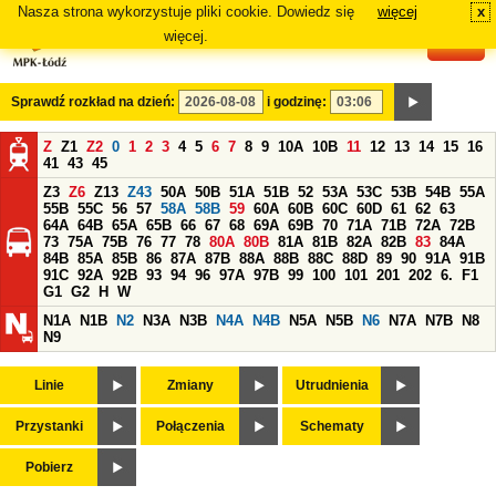
Nasza strona wykorzystuje pliki cookie. Dowiedz się
więcej
x
#
więcej.
Sprawdź rozkład na dzień:
i godzinę:
Z
Z1
Z2
0
1
2
3
4
5
6
7
8
9
10A
10B
11
12
13
14
15
16
41
43
45
Z3
Z6
Z13
Z43
50A
50B
51A
51B
52
53A
53C
53B
54B
55A
55B
55C
56
57
58A
58B
59
60A
60B
60C
60D
61
62
63
64A
64B
65A
65B
66
67
68
69A
69B
70
71A
71B
72A
72B
73
75A
75B
76
77
78
80A
80B
81A
81B
82A
82B
83
84A
84B
85A
85B
86
87A
87B
88A
88B
88C
88D
89
90
91A
91B
91C
92A
92B
93
94
96
97A
97B
99
100
101
201
202
6.
F1
G1
G2
H
W
N1A
N1B
N2
N3A
N3B
N4A
N4B
N5A
N5B
N6
N7A
N7B
N8
N9
Linie
Zmiany
Utrudnienia
Przystanki
Połączenia
Schematy
Pobierz