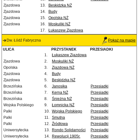
Zjazdowa
13.
Beskidzka NŻ
Zjazdowa
14.
Budy
Zjazdowa
15.
Opolska NŻ
Zjazdowa
16.
Moskuliki NŻ
17.
Łukaszew Zjazdowa
Dw. Łódź Fabryczna
Pokaż na mapie
ULICA
PRZYSTANEK
PRZESIADKI
1.
Łukaszew Zjazdowa
Zjazdowa
2.
Moskuliki NŻ
Opolska
3.
Zjazdowa NŻ
Zjazdowa
4.
Budy
Zjazdowa
5.
Beskidzka NŻ
Brzezińska
6.
Janosika
Przesiadki
Brzezińska
7.
Kerna NŻ
Przesiadki
Brzezińska
8.
Śnieżna NŻ
Przesiadki
Wojska Polskiego
9.
Łomnicka NŻ
Przesiadki
Palki
10.
Wojska Polskiego
Przesiadki
Palki
11.
Smutna
Przesiadki
Palki
12.
Źródłowa
Przesiadki
Uniwersytecka
13.
Rondo Solidarności
Przesiadki
Uniwersytecka
14.
Rewolucji 1905r.
Przesiadki