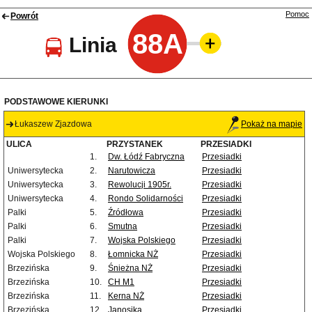
Pomoc
Powrót
88A
Linia
PODSTAWOWE KIERUNKI
Łukaszew Zjazdowa
Pokaż na mapie
ULICA
PRZYSTANEK
PRZESIADKI
1.
Dw. Łódź Fabryczna
Przesiadki
Uniwersytecka
2.
Narutowicza
Przesiadki
Uniwersytecka
3.
Rewolucji 1905r.
Przesiadki
Uniwersytecka
4.
Rondo Solidarności
Przesiadki
Palki
5.
Źródłowa
Przesiadki
Palki
6.
Smutna
Przesiadki
Palki
7.
Wojska Polskiego
Przesiadki
Wojska Polskiego
8.
Łomnicka NŻ
Przesiadki
Brzezińska
9.
Śnieżna NŻ
Przesiadki
Brzezińska
10.
CH M1
Przesiadki
Brzezińska
11.
Kerna NŻ
Przesiadki
Brzezińska
12.
Janosika
Przesiadki