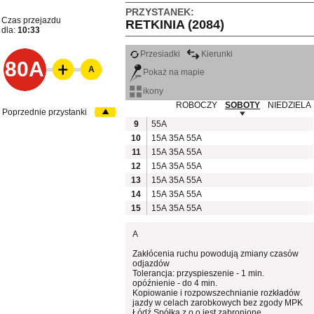
PRZYSTANEK:
Czas przejazdu
RETKINIA (2084)
dla:
10:33
Przesiadki
Kierunki
80A
A
Pokaż na mapie
ikony
ROBOCZY
SOBOTY
NIEDZIELA
Poprzednie przystanki
9
55A
10
15A
35A
55A
11
15A
35A
55A
12
15A
35A
55A
13
15A
35A
55A
14
15A
35A
55A
15
15A
35A
55A
A
Zakłócenia ruchu powodują zmiany czasów
odjazdów
Tolerancja: przyspieszenie - 1 min.
opóźnienie - do 4 min.
Kopiowanie i rozpowszechnianie rozkładów
jazdy w celach zarobkowych bez zgody MPK
Łódź Spółka z o.o jest zabronione.