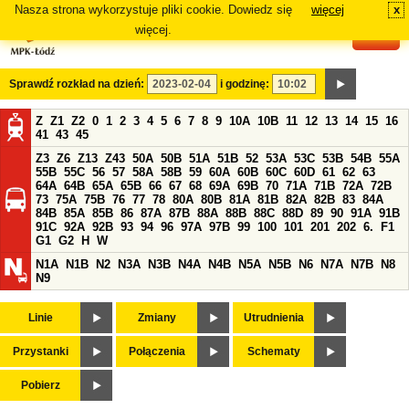
Nasza strona wykorzystuje pliki cookie. Dowiedz się
więcej
x
#
więcej.
Sprawdź rozkład na dzień:
i godzinę:
Z
Z1
Z2
0
1
2
3
4
5
6
7
8
9
10A
10B
11
12
13
14
15
16
41
43
45
Z3
Z6
Z13
Z43
50A
50B
51A
51B
52
53A
53C
53B
54B
55A
55B
55C
56
57
58A
58B
59
60A
60B
60C
60D
61
62
63
64A
64B
65A
65B
66
67
68
69A
69B
70
71A
71B
72A
72B
73
75A
75B
76
77
78
80A
80B
81A
81B
82A
82B
83
84A
84B
85A
85B
86
87A
87B
88A
88B
88C
88D
89
90
91A
91B
91C
92A
92B
93
94
96
97A
97B
99
100
101
201
202
6.
F1
G1
G2
H
W
N1A
N1B
N2
N3A
N3B
N4A
N4B
N5A
N5B
N6
N7A
N7B
N8
N9
Linie
Zmiany
Utrudnienia
Przystanki
Połączenia
Schematy
Pobierz