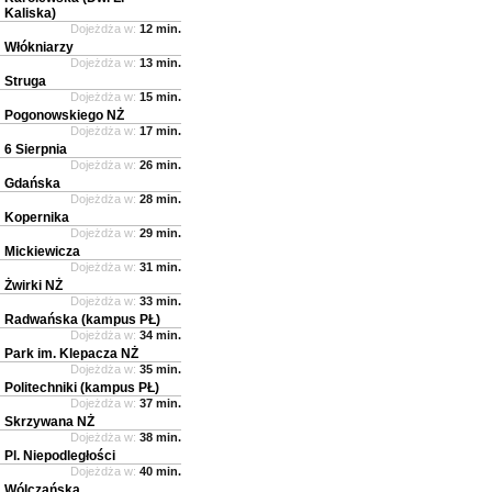
Kaliska)
Dojeżdża w:
12 min.
Włókniarzy
Dojeżdża w:
13 min.
Struga
Dojeżdża w:
15 min.
Pogonowskiego NŻ
Dojeżdża w:
17 min.
6 Sierpnia
Dojeżdża w:
26 min.
Gdańska
Dojeżdża w:
28 min.
Kopernika
Dojeżdża w:
29 min.
Mickiewicza
Dojeżdża w:
31 min.
Żwirki NŻ
Dojeżdża w:
33 min.
Radwańska (kampus PŁ)
Dojeżdża w:
34 min.
Park im. Klepacza NŻ
Dojeżdża w:
35 min.
Politechniki (kampus PŁ)
Dojeżdża w:
37 min.
Skrzywana NŻ
Dojeżdża w:
38 min.
Pl. Niepodległości
Dojeżdża w:
40 min.
Wólczańska