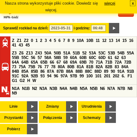
Nasza strona wykorzystuje pliki cookie. Dowiedz się
więcej
x
#
więcej.
Sprawdź rozkład na dzień:
i godzinę:
Z
Z1
Z2
0
1
2
3
4
5
6
7
8
9
10A
10B
11
12
13
14
15
16
41
43
45
Z3
Z6
Z13
Z43
50A
50B
51A
51B
52
53A
53C
53B
54B
55A
55B
55C
56
57
58A
58B
59
60A
60B
60C
60D
61
62
63
64A
64B
65A
65B
66
67
68
69A
69B
70
71A
71B
72A
72B
73
75A
75B
76
77
78
80A
80B
81A
81B
82A
82B
83
84A
84B
85A
85B
86
87A
87B
88A
88B
88C
88D
89
90
91A
91B
91C
92A
92B
93
94
96
97A
97B
99
100
101
201
202
6.
F1
G1
G2
H
W
N1A
N1B
N2
N3A
N3B
N4A
N4B
N5A
N5B
N6
N7A
N7B
N8
N9
Linie
Zmiany
Utrudnienia
Przystanki
Połączenia
Schematy
Pobierz