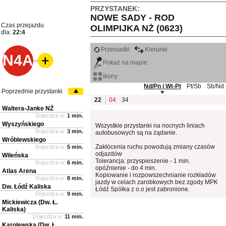
PRZYSTANEK:
NOWE SADY - ROD
Czas przejazdu
OLIMPIJKA NŻ (0623)
dla:
22:4
Przesiadki
Kierunki
N4A
Pokaż na mapie
ikony
Nd/Pn i Wt-Pt
Pt/Sb
Sb/Nd
Poprzednie przystanki
22
04
34
Waltera-Janke NŻ
Dojeżdża w:
1 min.
Wyszyńskiego
Wszystkie przystanki na nocnych liniach
Dojeżdża w:
3 min.
autobusowych są na żądanie.
Wróblewskiego
Zakłócenia ruchu powodują zmiany czasów
Dojeżdża w:
5 min.
odjazdów
Wileńska
Tolerancja: przyspieszenie - 1 min.
Dojeżdża w:
6 min.
opóźnienie - do 4 min.
Atlas Arena
Kopiowanie i rozpowszechnianie rozkładów
Dojeżdża w:
8 min.
jazdy w celach zarobkowych bez zgody MPK
Dw. Łódź Kaliska
Łódź Spółka z o.o jest zabronione.
Dojeżdża w:
9 min.
Mickiewicza (Dw. Ł.
Kaliska)
Dojeżdża w:
11 min.
Karolewska (Dw. Ł.