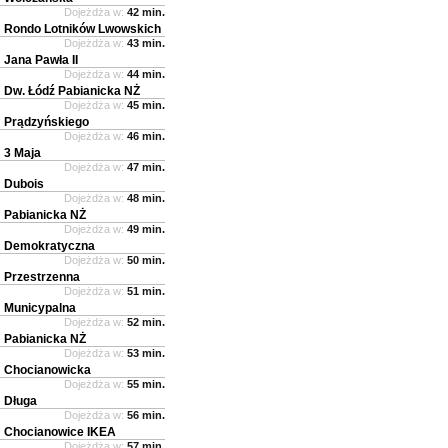
Dojeżdża w:
42 min.
Rondo Lotników Lwowskich
Dojeżdża w:
43 min.
Jana Pawła II
Dojeżdża w:
44 min.
Dw. Łódź Pabianicka NŻ
Dojeżdża w:
45 min.
Prądzyńskiego
Dojeżdża w:
46 min.
3 Maja
Dojeżdża w:
47 min.
Dubois
Dojeżdża w:
48 min.
Pabianicka NŻ
Dojeżdża w:
49 min.
Demokratyczna
Dojeżdża w:
50 min.
Przestrzenna
Dojeżdża w:
51 min.
Municypalna
Dojeżdża w:
52 min.
Pabianicka NŻ
Dojeżdża w:
53 min.
Chocianowicka
Dojeżdża w:
55 min.
Długa
Dojeżdża w:
56 min.
Chocianowice IKEA
Dojeżdża w:
57 min.