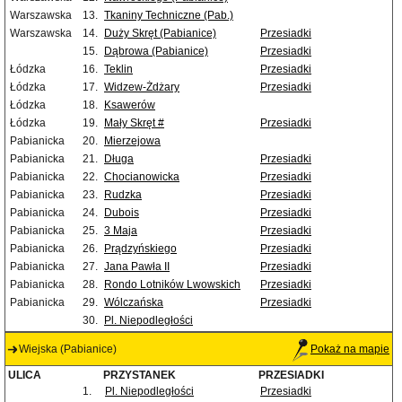
Warszawska
13.
Tkaniny Techniczne (Pab.)
Warszawska
14.
Duży Skręt (Pabianice)
Przesiadki
15.
Dąbrowa (Pabianice)
Przesiadki
Łódzka
16.
Teklin
Przesiadki
Łódzka
17.
Widzew-Żdżary
Przesiadki
Łódzka
18.
Ksawerów
Łódzka
19.
Mały Skręt #
Przesiadki
Pabianicka
20.
Mierzejowa
Pabianicka
21.
Długa
Przesiadki
Pabianicka
22.
Chocianowicka
Przesiadki
Pabianicka
23.
Rudzka
Przesiadki
Pabianicka
24.
Dubois
Przesiadki
Pabianicka
25.
3 Maja
Przesiadki
Pabianicka
26.
Prądzyńskiego
Przesiadki
Pabianicka
27.
Jana Pawła II
Przesiadki
Pabianicka
28.
Rondo Lotników Lwowskich
Przesiadki
Pabianicka
29.
Wólczańska
Przesiadki
30.
Pl. Niepodległości
Wiejska (Pabianice)
Pokaż na mapie
ULICA
PRZYSTANEK
PRZESIADKI
1.
Pl. Niepodległości
Przesiadki