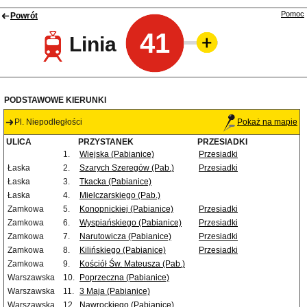
Pomoc
Powrót
41
Linia
PODSTAWOWE KIERUNKI
Pl. Niepodległości
Pokaż na mapie
ULICA
PRZYSTANEK
PRZESIADKI
1.
Wiejska (Pabianice)
Przesiadki
Łaska
2.
Szarych Szeregów (Pab.)
Przesiadki
Łaska
3.
Tkacka (Pabianice)
Łaska
4.
Mielczarskiego (Pab.)
Zamkowa
5.
Konopnickiej (Pabianice)
Przesiadki
Zamkowa
6.
Wyspiańskiego (Pabianice)
Przesiadki
Zamkowa
7.
Narutowicza (Pabianice)
Przesiadki
Zamkowa
8.
Kilińskiego (Pabianice)
Przesiadki
Zamkowa
9.
Kościół Św. Mateusza (Pab.)
Warszawska
10.
Poprzeczna (Pabianice)
Warszawska
11.
3 Maja (Pabianice)
Warszawska
12.
Nawrockiego (Pabianice)