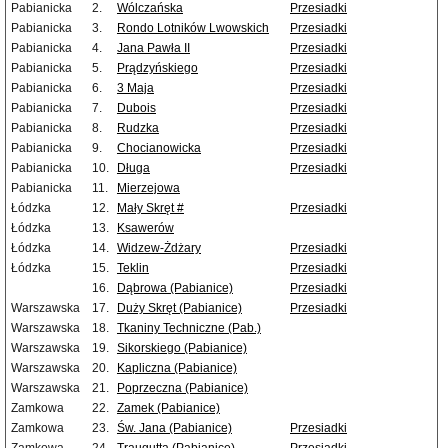
Pabianicka
2.
Wólczańska
Przesiadki
Pabianicka
3.
Rondo Lotników Lwowskich
Przesiadki
Pabianicka
4.
Jana Pawła II
Przesiadki
Pabianicka
5.
Prądzyńskiego
Przesiadki
Pabianicka
6.
3 Maja
Przesiadki
Pabianicka
7.
Dubois
Przesiadki
Pabianicka
8.
Rudzka
Przesiadki
Pabianicka
9.
Chocianowicka
Przesiadki
Pabianicka
10.
Długa
Przesiadki
Pabianicka
11.
Mierzejowa
Łódzka
12.
Mały Skręt #
Przesiadki
Łódzka
13.
Ksawerów
Łódzka
14.
Widzew-Żdżary
Przesiadki
Łódzka
15.
Teklin
Przesiadki
16.
Dąbrowa (Pabianice)
Przesiadki
Warszawska
17.
Duży Skręt (Pabianice)
Przesiadki
Warszawska
18.
Tkaniny Techniczne (Pab.)
Warszawska
19.
Sikorskiego (Pabianice)
Warszawska
20.
Kapliczna (Pabianice)
Warszawska
21.
Poprzeczna (Pabianice)
Zamkowa
22.
Zamek (Pabianice)
Zamkowa
23.
Św. Jana (Pabianice)
Przesiadki