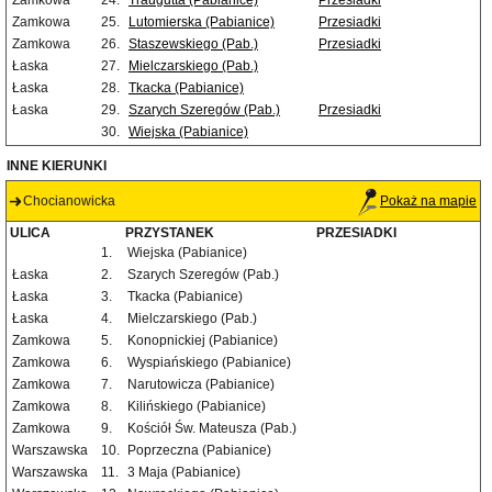
Zamkowa
24.
Traugutta (Pabianice)
Przesiadki
Zamkowa
25.
Lutomierska (Pabianice)
Przesiadki
Zamkowa
26.
Staszewskiego (Pab.)
Przesiadki
Łaska
27.
Mielczarskiego (Pab.)
Łaska
28.
Tkacka (Pabianice)
Łaska
29.
Szarych Szeregów (Pab.)
Przesiadki
30.
Wiejska (Pabianice)
INNE KIERUNKI
Chocianowicka
Pokaż na mapie
ULICA
PRZYSTANEK
PRZESIADKI
1.
Wiejska (Pabianice)
Łaska
2.
Szarych Szeregów (Pab.)
Łaska
3.
Tkacka (Pabianice)
Łaska
4.
Mielczarskiego (Pab.)
Zamkowa
5.
Konopnickiej (Pabianice)
Zamkowa
6.
Wyspiańskiego (Pabianice)
Zamkowa
7.
Narutowicza (Pabianice)
Zamkowa
8.
Kilińskiego (Pabianice)
Zamkowa
9.
Kościół Św. Mateusza (Pab.)
Warszawska
10.
Poprzeczna (Pabianice)
Warszawska
11.
3 Maja (Pabianice)