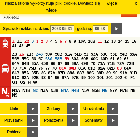
Nasza strona wykorzystuje pliki cookie. Dowiedz się
więcej
x
#
więcej.
Sprawdź rozkład na dzień:
i godzinę:
Z
Z1
Z2
0
1
2
3
4
5
6
7
8
9
10A
10B
11
12
13
14
15
16
41
43
45
Z3
Z6
Z13
Z43
50A
50B
51A
51B
52
53A
53C
53B
54B
55A
55B
55C
56
57
58A
58B
59
60A
60B
60C
60D
61
62
63
64A
64B
65A
65B
66
67
68
69A
69B
70
71A
71B
72A
72B
73
75A
75B
76
77
78
80A
80B
81A
81B
82A
82B
83
84A
84B
85A
85B
86
87A
87B
88A
88B
88C
88D
89
90
91A
91B
91C
92A
92B
93
94
96
97A
97B
99
100
101
201
202
6.
F1
G1
G2
H
W
N1A
N1B
N2
N3A
N3B
N4A
N4B
N5A
N5B
N6
N7A
N7B
N8
N9
Linie
Zmiany
Utrudnienia
Przystanki
Połączenia
Schematy
Pobierz